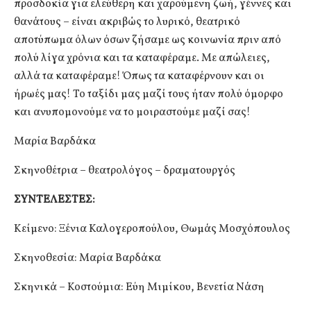
προσδοκία για ελεύθερη και χαρούμενη ζωή, γέννες και
θανάτους – είναι ακριβώς το λυρικό, θεατρικό
αποτύπωμα όλων όσων ζήσαμε ως κοινωνία πριν από
πολύ λίγα χρόνια και τα καταφέραμε. Με απώλειες,
αλλά τα καταφέραμε! Όπως τα καταφέρνουν και οι
ήρωές μας! Το ταξίδι μας μαζί τους ήταν πολύ όμορφο
και ανυπομονούμε να το μοιραστούμε μαζί σας!
Μαρία Βαρδάκα
Σκηνοθέτρια – θεατρολόγος – δραματουργός
ΣΥΝΤΕΛΕΣΤΕΣ:
Κείμενο: Ξένια Καλογεροπούλου, Θωμάς Μοσχόπουλος
Σκηνοθεσία: Μαρία Βαρδάκα
Σκηνικά – Κοστούμια: Εύη Μιμίκου, Βενετία Νάση