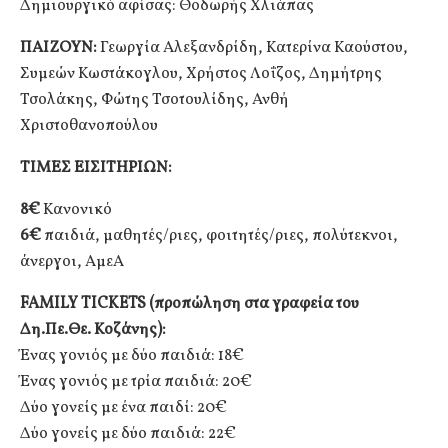
Δημιουργικό αφίσας: Θοδωρής Χλιάπας
ΠΑΙΖΟΥΝ:
Γεωργία Αλεξανδρίδη, Κατερίνα Καούστου,
Συμεών Κωστάκογλου, Χρήστος Λοΐζος, Δημήτρης
Τσολάκης, Φώτης Τσοτουλίδης, Ανθή
Χριστοθανοπούλου
ΤΙΜΕΣ ΕΙΣΙΤΗΡΙΩΝ:
8€
Κανονικό
6€
παιδιά, μαθητές/ριες, φοιτητές/ριες, πολύτεκνοι,
άνεργοι, ΑμεΑ
FAMILY
TICKETS
(προπώληση στα γραφεία του
Δη.Πε.Θε. Κοζάνης):
Ένας γονιός με δύο παιδιά: 18€
Ένας γονιός με τρία παιδιά: 20€
Δύο γονείς με ένα παιδί: 20€
Δύο γονείς με δύο παιδιά: 22€