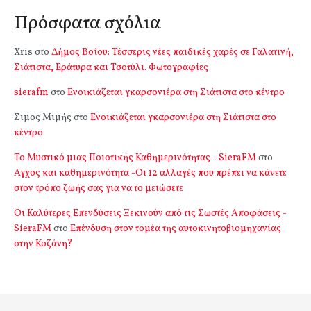
Πρόσφατα σχόλια
Xris
στο
Δήμος Βοΐου: Τέσσερις νέες παιδικές χαρές σε Γαλατινή,
Σιάτιστα, Εράτυρα και Τσοτύλι. Φωτογραφίες
sierafm
στο
Ενοικιάζεται γκαρσονιέρα στη Σιάτιστα στο κέντρο
Σιμος Μιμής
στο
Ενοικιάζεται γκαρσονιέρα στη Σιάτιστα στο
κέντρο
Το Μυστικό μιας Ποιοτικής Καθημερινότητας - SieraFM
στο
Αγχος και καθημερινότητα -Οι 12 αλλαγές που πρέπει να κάνετε
στον τρόπο ζωής σας για να το μειώσετε
Οι Καλύτερες Επενδύσεις Ξεκινούν από τις Σωστές Αποφάσεις -
SieraFM
στο
Επένδυση στον τομέα της αυτοκινητοβιομηχανίας
στην Κοζάνη?