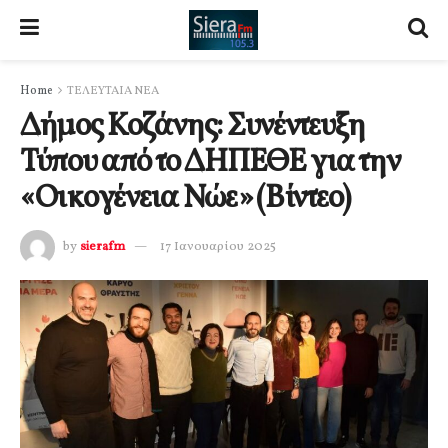
Home
ΤΕΛΕΥΤΑΙΑ ΝΕΑ
Δήμος Κοζάνης: Συνέντευξη
Τύπου από το ΔΗΠΕΘΕ για την
«Οικογένεια Νώε» (Βίντεο)
by
sierafm
17 Ιανουαρίου 2025