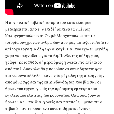
Η αρχετυπική βιβλική ιστορία του κατακλυσμού
μετατρέπεται από την επιδέξια πένα των Ξένιας
Καλογεροπούλου και Θωμά Μοσχόπουλου σε μια
ιστορία σύγχρονων ανθρώπων που μας μοιάζουν. Αυτό το
υπέροχο έργο για όλη την οικογένεια, που έχω τη μεγάλη
χαρά να σκηνοθετώ για το Δη.Πε.Θε. της πόλης μου,
γράφτηκε το 1996, σήμερα όμως γίνεται πιο επίκαιρο
από ποτέ. Δύσκολα θα μπορούσε να συνειδητοποιήσει
και να συναισθανθεί κανείς το μέγεθος της πίεσης, της
απομόνωσης και της επικινδυνότητας που βίωσαν οι
ήρωες του έργου, χωρίς την πρόσφατη εμπειρία του
εγκλεισμού εξαιτίας του κορονοϊού. Όλα όσα ζουν οι
ήρωες μας – παιδιά, γονείς και παππούς – μέσα στην
κιβωτό – αντικρουόμενα συναισθήματα, έντονη