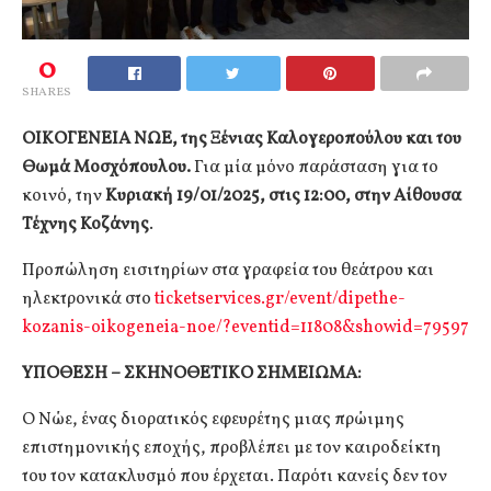
0
SHARES
ΟΙΚΟΓΕΝΕΙΑ ΝΩΕ, της Ξένιας Καλογεροπούλου και του
Θωμά Μοσχόπουλου.
Για μία μόνο παράσταση για το
κοινό, την
Κυριακή 19/01/2025, στις 12:00, στην Αίθουσα
Τέχνης Κοζάνης
.
Προπώληση εισιτηρίων στα γραφεία του θεάτρου και
ηλεκτρονικά στο
ticketservices.gr/event/dipethe-
kozanis-oikogeneia-noe/?eventid=11808&showid=79597
ΥΠΟΘΕΣΗ – ΣΚΗΝΟΘΕΤΙΚΟ ΣΗΜΕΙΩΜΑ:
Ο Νώε, ένας διορατικός εφευρέτης μιας πρώιμης
επιστημονικής εποχής, προβλέπει με τον καιροδείκτη
του τον κατακλυσμό που έρχεται. Παρότι κανείς δεν τον