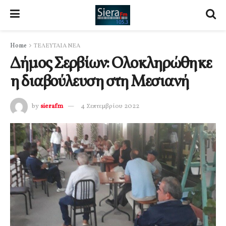
Home
ΤΕΛΕΥΤΑΙΑ ΝΕΑ
Δήμος Σερβίων: Ολοκληρώθηκε
η διαβούλευση στη Μεσιανή
by
sierafm
4 Σεπτεμβρίου 2022