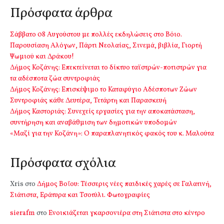
Πρόσφατα άρθρα
Σάββατο 08 Αυγούστου με πολλές εκδηλώσεις στο Βόιο.
Παρουσίαση Αλόγων, Πάρτι Νεολαίας, Σινεμά, βιβλία, Γιορτή
Ψωμιού και Δράκου!
Δήμος Κοζάνης: Επεκτείνεται το δίκτυο ταϊστρών-ποτιστρών για
τα αδέσποτα ζώα συντροφιάς
Δήμος Κοζάνης: Επισκέψιμο το Καταφύγιο Αδέσποτων Ζώων
Συντροφιάς κάθε Δευτέρα, Τετάρτη και Παρασκευή
Δήμος Καστοριάς: Συνεχείς εργασίες για την αποκατάσταση,
συντήρηση και αναβάθμιση των δημοτικών υποδομών
«Μαζί για την Κοζάνη»: Ο παραπλανητικός φακός του κ. Μαλούτα
Πρόσφατα σχόλια
Xris
στο
Δήμος Βοΐου: Τέσσερις νέες παιδικές χαρές σε Γαλατινή,
Σιάτιστα, Εράτυρα και Τσοτύλι. Φωτογραφίες
sierafm
στο
Ενοικιάζεται γκαρσονιέρα στη Σιάτιστα στο κέντρο