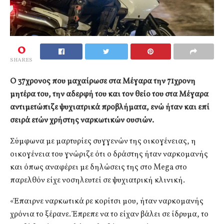
0
SHARES
Ο 37χρονος που μαχαίρωσε στα Μέγαρα την 71χρονη
μητέρα του, την αδερφή του και τον θείο του στα Μέγαρα
αντιμετώπιζε ψυχιατρικά προβλήματα, ενώ ήταν και επί
σειρά ετών χρήστης ναρκωτικών ουσιών.
Σύμφωνα με μαρτυρίες συγγενών της οικογένειας, η
οικογένεια του γνώριζε ότι ο δράστης ήταν ναρκομανής
και όπως αναφέρει με δηλώσεις της στο Mega στο
παρελθόν είχε νοσηλευτεί σε ψυχιατρική κλινική.
«Έπαιρνε ναρκωτικά ρε κορίτσι μου, ήταν ναρκομανής
χρόνια το ξέρανε. Έπρεπε να το είχαν βάλει σε ίδρυμα, το