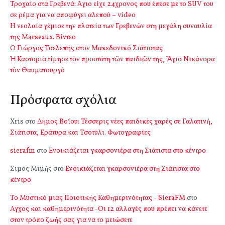
Τροχαίο στα Γρεβενά: Άγιο είχε 24χρονος που έπεσε με το SUV του
σε ρέμα για να αποφύγει αλεπού – video
Η νεολαία γέμισε την πλατεία των Γρεβενών στη μεγάλη συναυλία
της Marseaux. Βίντεο
Ο Γιώργος Τσελεπής στον Μακεδονικό Σιάτιστας
Ἡ Καστοριὰ τίμησε τὸν προστάτη τῶν παιδιῶν της, Ἅγιο Νικάνορα
τὸν Θαυματουργό
Πρόσφατα σχόλια
Xris
στο
Δήμος Βοΐου: Τέσσερις νέες παιδικές χαρές σε Γαλατινή,
Σιάτιστα, Εράτυρα και Τσοτύλι. Φωτογραφίες
sierafm
στο
Ενοικιάζεται γκαρσονιέρα στη Σιάτιστα στο κέντρο
Σιμος Μιμής
στο
Ενοικιάζεται γκαρσονιέρα στη Σιάτιστα στο
κέντρο
Το Μυστικό μιας Ποιοτικής Καθημερινότητας - SieraFM
στο
Αγχος και καθημερινότητα -Οι 12 αλλαγές που πρέπει να κάνετε
στον τρόπο ζωής σας για να το μειώσετε