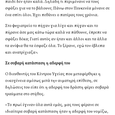
παιδί δεν ήταν καλά. Δηλαδή τι περιμένανε να τους
σφάξει για να το βάλουνε; Πάνω στον Πευκενέα μένανε σε
ένα σπίτι όλοι. Έχει πεθάνει ο πατέρας τους χρόνια.
Στο ψυχιατρείο το πήγαν για λίγο και πήγαν και το
πήρανε άσε μας κάτω τώρα καλά να πάθουνε, έπρεπε να
σφάξει δέκα; Γιατί αυτός αν ήταν και άλλοι και τα άλλα
τα ανίψια θα τα έσφαζε όλα. Το ξέρανε, εγώ τον έβλεπα
και ανατρίχιαζα».
Σε σοβαρή κατάσταση η αδερφή του
Ο διευθυντής του Κέντρου Υγείας που μεταφέρθηκε η
οικογένεια αμέσως μετά την αιματηρή επίθεση, σε
δηλώσεις του είπε ότι η αδερφή του δράστη φέρει σοβαρά
τραύματα στο στήθος.
«Το πρωί έγιναν όλα αυτά εμάς, μας τους φέρανε σε
ιδιαίτερα σοβαρή κατάσταση ήταν η αδερφή του νομίζω,