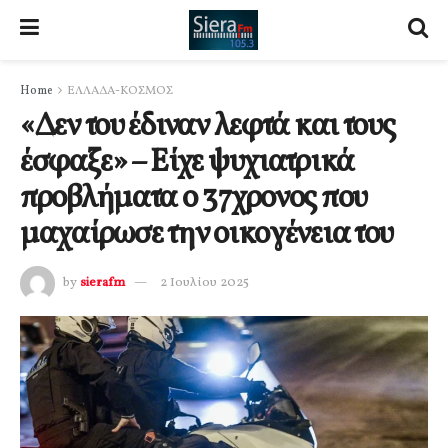
Home
ΕΛΛΑΔΑ-ΚΟΣΜΟΣ
«Δεν του έδιναν λεφτά και τους
έσφαξε» – Είχε ψυχιατρικά
προβλήματα ο 37χρονος που
μαχαίρωσε την οικογένεια του
by
sierafm
2 Ιουλίου 2025