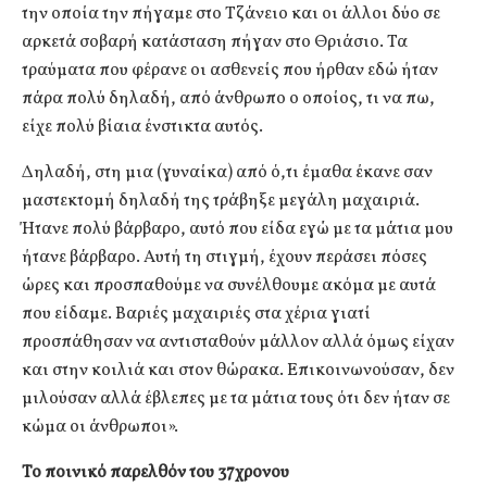
την οποία την πήγαμε στο Τζάνειο και οι άλλοι δύο σε
αρκετά σοβαρή κατάσταση πήγαν στο Θριάσιο. Τα
τραύματα που φέρανε οι ασθενείς που ήρθαν εδώ ήταν
πάρα πολύ δηλαδή, από άνθρωπο ο οποίος, τι να πω,
είχε πολύ βίαια ένστικτα αυτός.
Δηλαδή, στη μια (γυναίκα) από ό,τι έμαθα έκανε σαν
μαστεκτομή δηλαδή της τράβηξε μεγάλη μαχαιριά.
Ήτανε πολύ βάρβαρο, αυτό που είδα εγώ με τα μάτια μου
ήτανε βάρβαρο. Αυτή τη στιγμή, έχουν περάσει πόσες
ώρες και προσπαθούμε να συνέλθουμε ακόμα με αυτά
που είδαμε. Βαριές μαχαιριές στα χέρια γιατί
προσπάθησαν να αντισταθούν μάλλον αλλά όμως είχαν
και στην κοιλιά και στον θώρακα. Επικοινωνούσαν, δεν
μιλούσαν αλλά έβλεπες με τα μάτια τους ότι δεν ήταν σε
κώμα οι άνθρωποι».
Το ποινικό παρελθόν του 37χρονου