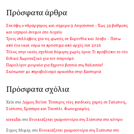
Πρόσφατα άρθρα
Στα ύψη ο υδράργυρος και σήμερα 9 Αυγούστου – Έως 39 βαθμούς
και ισχυροί άνεμοι στο Αιγαίο
Τρεις συλλήψεις για τις φωτιές σε Κορινθία και Λέσβο – Πάνω
από ένα εκατ. ευρώ τα πρόστιμα από αρχές του 2026
Τέλος στην εκτός σχεδίου δόμηση χωρίς όρια: Τι προβλέπει το νέο
Ειδικό Χωροταξικό για τον τουρισμό
Παρολίγον μοιραία για 8χρονο βουτιά στη θάλασσα!
Σκότωσαν με πυροβολισμό αρκούδα στην Καστοριά
Πρόσφατα σχόλια
Xris
στο
Δήμος Βοΐου: Τέσσερις νέες παιδικές χαρές σε Γαλατινή,
Σιάτιστα, Εράτυρα και Τσοτύλι. Φωτογραφίες
sierafm
στο
Ενοικιάζεται γκαρσονιέρα στη Σιάτιστα στο κέντρο
Σιμος Μιμής
στο
Ενοικιάζεται γκαρσονιέρα στη Σιάτιστα στο