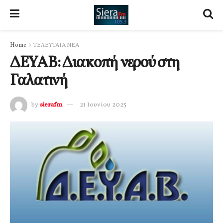
Home
ΤΕΛΕΥΤΑΙΑ ΝΕΑ
ΔΕΥΑΒ: Διακοπή νερού στη
Γαλατινή
by
sierafm
21 Ιουνίου 2025