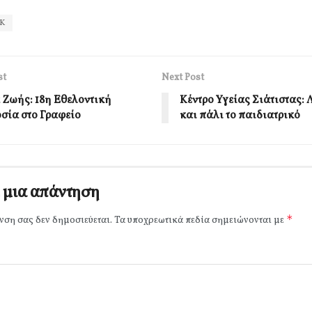
Κ
st
Next Post
 Ζωής: 18η Εθελοντική
Κέντρο Υγείας Σιάτιστας: 
σία στο Γραφείο
και πάλι το παιδιατρικό
 μια απάντηση
*
νση σας δεν δημοσιεύεται.
Τα υποχρεωτικά πεδία σημειώνονται με