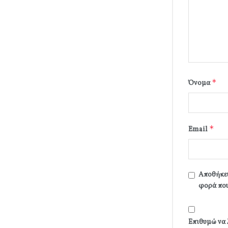
*
Όνομα
*
Email
Αποθήκευ
φορά που
Επιθυμώ να 