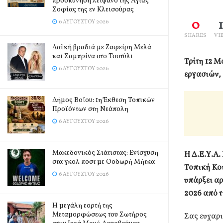
προσκύνηση λείψανο της Αγίας
Σοφίας της εν Κλεισούρας
0
6 ΑΥΓΟΎΣΤΟΥ 2026
SHARES
VI
Λαϊκή βραδιά με Ζαφείρη Μελά
και Σαμπρίνα στο Τσοτύλι
Τρίτη 12 Μ
6 ΑΥΓΟΎΣΤΟΥ 2026
εργασιών, 
Δήμος Βοΐου: 1η Έκθεση Τοπικών
Προϊόντων στη Νεάπολη
6 ΑΥΓΟΎΣΤΟΥ 2026
Μακεδονικός Σιάτιστας: Ενίσχυση
Η Δ.Ε.Υ.Α.
στα γκολ ποστ με Θοδωρή Μήτκα
Τοπική Κο
6 ΑΥΓΟΎΣΤΟΥ 2026
υπάρξει αρ
2026 από τι
Η μεγάλη εορτή της
Μεταμορφώσεως του Σωτήρος
Σας ευχαρι