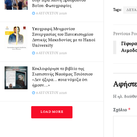
στην Ιερά Μονή Δρυοβούνου
Βοΐου. Φωτογραφίες
Tags:
ΔΕΥΑ
6 ΑΥΓΟΎΣΤΟΥ 2026
Υπογραφή Μνημονίου
Previous Po
Συνεργασίας του Πανεπιστημίου
Δυτικής Μακεδονίας με το Hanoi
Γέφυρα
University
Αιμοδο
6 ΑΥΓΟΎΣΤΟΥ 2026
Κυκλοφόρησε το βιβλίο της
Σιατιστινής Ναούμας Τσιότσιου
«Δεν ήξερα… ποια νόμιζα ότι
Αφήστε
ήμουν…»
6 ΑΥΓΟΎΣΤΟΥ 2026
Η ηλ. διεύθυ
*
Σχόλιο
LOAD MORE