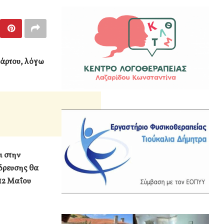
πάρτου, λόγω
ι στην
δρευσης θα
 12 Μαΐου