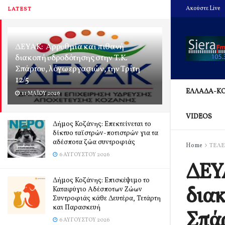
Ακούστε Live
LATEST
ΔΕΥΑΚ: Αρρυθμία και πιθανή
διακοπή υδροδότησης στην Τ.Κ.
Σπάρτου, λόγω εργασιών, την Τρίτη
12/5
ΕΛΛΑΔΑ-Κ
11 ΜΑΪ́ΟΥ 2026
VIDEOS
Δήμος Κοζάνης: Επεκτείνεται το
δίκτυο ταϊστρών-ποτιστρών για τα
αδέσποτα ζώα συντροφιάς
Home
ΤΕΛΕ
6 ΑΥΓΟΎΣΤΟΥ 2026
ΔΕΥΑ
Δήμος Κοζάνης: Επισκέψιμο το
διακ
Καταφύγιο Αδέσποτων Ζώων
Συντροφιάς κάθε Δευτέρα, Τετάρτη
και Παρασκευή
Σπάρ
6 ΑΥΓΟΎΣΤΟΥ 2026