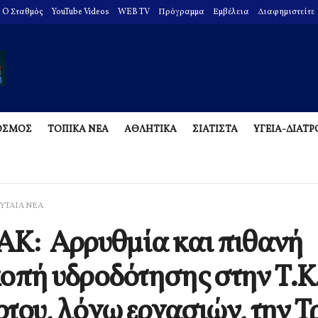
O Σταθμός
YouTube Videos
WEB TV
Πρόγραμμα
Εμβέλεια
Διαφημιστείτε
ΟΣΜΟΣ
ΤΟΠΙΚΑ ΝΕΑ
ΑΘΛΗΤΙΚΑ
ΣΙΑΤΙΣΤΑ
ΥΓΕΙΑ-ΔΙΑΤ
ΥΤΑΙΑ ΝΕΑ
Κ: Αρρυθμία και πιθανή
οπή υδροδότησης στην Τ.Κ
του, λόγω εργασιών, την Τ