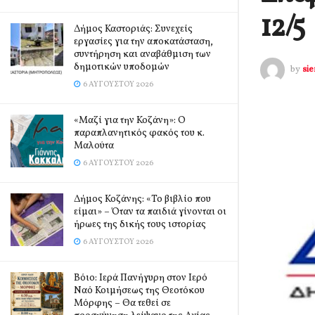
12/5
Δήμος Καστοριάς: Συνεχείς
εργασίες για την αποκατάσταση,
συντήρηση και αναβάθμιση των
δημοτικών υποδομών
by
si
6 ΑΥΓΟΎΣΤΟΥ 2026
«Μαζί για την Κοζάνη»: Ο
παραπλανητικός φακός του κ.
Μαλούτα
6 ΑΥΓΟΎΣΤΟΥ 2026
Δήμος Κοζάνης: «Το βιβλίο που
είμαι» – Όταν τα παιδιά γίνονται οι
ήρωες της δικής τους ιστορίας
6 ΑΥΓΟΎΣΤΟΥ 2026
Βόιο: Ιερά Πανήγυρη στον Ιερό
Ναό Κοιμήσεως της Θεοτόκου
Μόρφης – Θα τεθεί σε