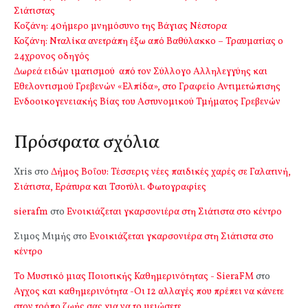
Σιάτιστας
Kοζάνη: 40ήμερο μνημόσυνο της Βάγιας Νέστορα
Κοζάνη: Νταλίκα ανετράπη έξω από Βαθύλακκο – Τραυματίας ο
24χρονος οδηγός
Δωρεά ειδών ιματισμού από τον Σύλλογο Αλληλεγγύης και
Εθελοντισμού Γρεβενών «Ελπίδα», στο Γραφείο Αντιμετώπισης
Ενδοοικογενειακής Βίας του Αστυνομικού Τμήματος Γρεβενών
Πρόσφατα σχόλια
Xris
στο
Δήμος Βοΐου: Τέσσερις νέες παιδικές χαρές σε Γαλατινή,
Σιάτιστα, Εράτυρα και Τσοτύλι. Φωτογραφίες
sierafm
στο
Ενοικιάζεται γκαρσονιέρα στη Σιάτιστα στο κέντρο
Σιμος Μιμής
στο
Ενοικιάζεται γκαρσονιέρα στη Σιάτιστα στο
κέντρο
Το Μυστικό μιας Ποιοτικής Καθημερινότητας - SieraFM
στο
Αγχος και καθημερινότητα -Οι 12 αλλαγές που πρέπει να κάνετε
στον τρόπο ζωής σας για να το μειώσετε