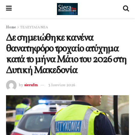
Home
ΤΕΛΕΥΤΑΙΑ ΝΕΑ
Δε σημειώθηκε κανένα
θανατηφόρο τροχαίο ατύχημα
κατά το μήνα Μάιο του 2026 στη
Δυτική Μακεδονία
by
sierafm
3 Ιουνίου 2026