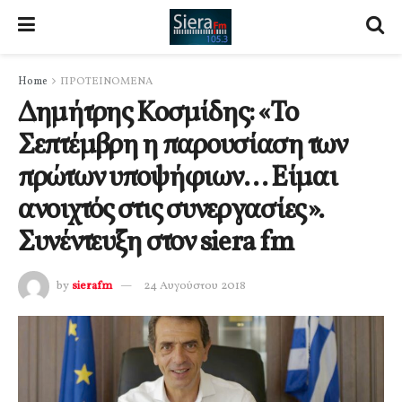
Home
ΠΡΟΤΕΙΝΟΜΕΝΑ
Δημήτρης Κοσμίδης: «Το
Σεπτέμβρη η παρουσίαση των
πρώτων υποψήφιων… Είμαι
ανοιχτός στις συνεργασίες».
Συνέντευξη στον siera fm
by
sierafm
24 Αυγούστου 2018