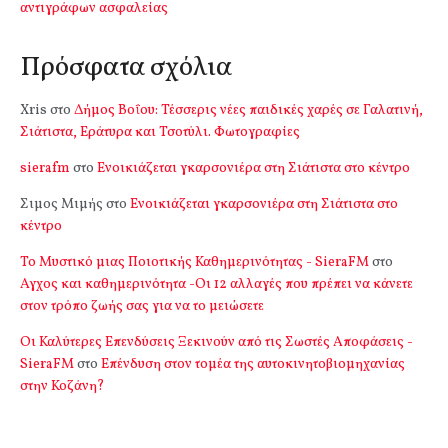
αντιγράφων ασφαλείας
Πρόσφατα σχόλια
Xris
στο
Δήμος Βοΐου: Τέσσερις νέες παιδικές χαρές σε Γαλατινή,
Σιάτιστα, Εράτυρα και Τσοτύλι. Φωτογραφίες
sierafm
στο
Ενοικιάζεται γκαρσονιέρα στη Σιάτιστα στο κέντρο
Σιμος Μιμής
στο
Ενοικιάζεται γκαρσονιέρα στη Σιάτιστα στο
κέντρο
Το Μυστικό μιας Ποιοτικής Καθημερινότητας - SieraFM
στο
Αγχος και καθημερινότητα -Οι 12 αλλαγές που πρέπει να κάνετε
στον τρόπο ζωής σας για να το μειώσετε
Οι Καλύτερες Επενδύσεις Ξεκινούν από τις Σωστές Αποφάσεις -
SieraFM
στο
Επένδυση στον τομέα της αυτοκινητοβιομηχανίας
στην Κοζάνη?