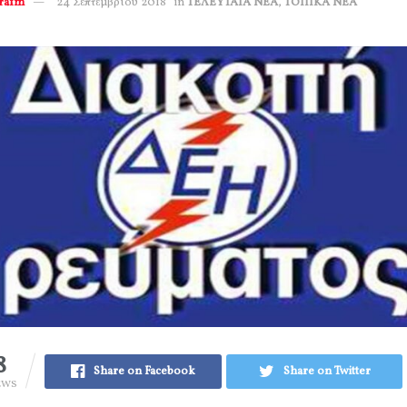
erafm
24 Σεπτεμβρίου 2018
in
ΤΕΛΕΥΤΑΙΑ ΝΕΑ
,
ΤΟΠΙΚΑ ΝΕΑ
8
Share on Facebook
Share on Twitter
EWS