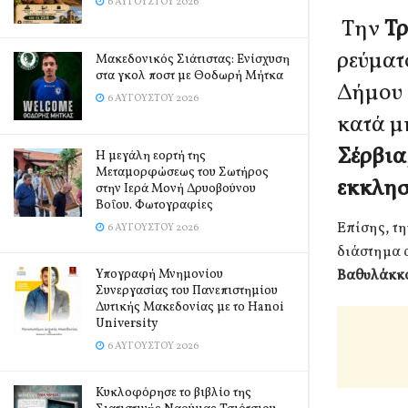
6 ΑΥΓΟΎΣΤΟΥ 2026
Tην
Τρ
ρεύματ
Μακεδονικός Σιάτιστας: Ενίσχυση
στα γκολ ποστ με Θοδωρή Μήτκα
Δήμου 
6 ΑΥΓΟΎΣΤΟΥ 2026
κατά μ
Σέρβια
Η μεγάλη εορτή της
Μεταμορφώσεως του Σωτήρος
εκκλησ
στην Ιερά Μονή Δρυοβούνου
Βοΐου. Φωτογραφίες
Επίσης, τη
6 ΑΥΓΟΎΣΤΟΥ 2026
διάστημα 
Βαθυλάκκο
Υπογραφή Μνημονίου
Συνεργασίας του Πανεπιστημίου
Δυτικής Μακεδονίας με το Hanoi
University
6 ΑΥΓΟΎΣΤΟΥ 2026
Κυκλοφόρησε το βιβλίο της