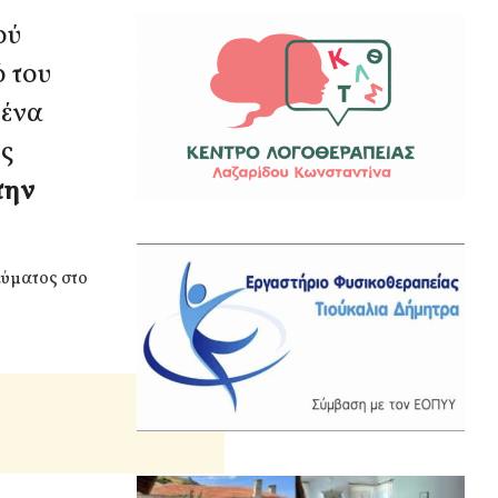
ού
 του
μένα
ς
την
εύματος στο