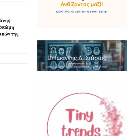
άνης:
τοκώμη
ικών της