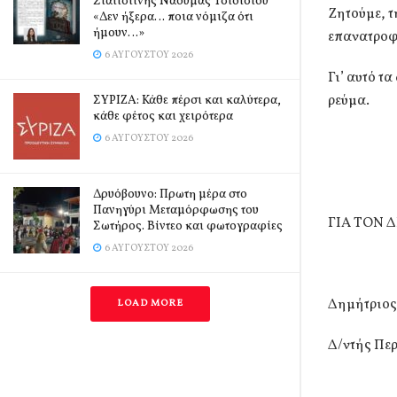
Σιατιστινής Ναούμας Τσιότσιου
Ζητούμε, 
«Δεν ήξερα… ποια νόμιζα ότι
ήμουν…»
επανατροφ
6 ΑΥΓΟΎΣΤΟΥ 2026
Γι’ αυτό τ
ρεύμα.
ΣΥΡΙΖΑ: Κάθε πέρσι και καλύτερα,
κάθε φέτος και χειρότερα
6 ΑΥΓΟΎΣΤΟΥ 2026
Δρυόβουνο: Πρωτη μέρα στο
Πανηγύρι Μεταμόρφωσης του
ΓΙΑ ΤΟΝ Δ
Σωτήρος. Βίντεο και φωτογραφίες
6 ΑΥΓΟΎΣΤΟΥ 2026
Δημήτριο
LOAD MORE
Δ/ντής Πε