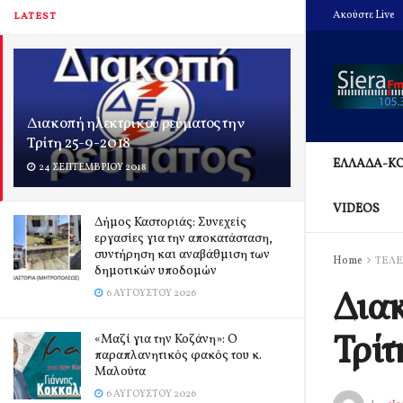
Ακούστε Live
LATEST
Διακοπή ηλεκτρικού ρεύματος την
Τρίτη 25-9-2018
ΕΛΛΑΔΑ-Κ
24 ΣΕΠΤΕΜΒΡΊΟΥ 2018
VIDEOS
Δήμος Καστοριάς: Συνεχείς
εργασίες για την αποκατάσταση,
συντήρηση και αναβάθμιση των
Home
ΤΕΛΕ
δημοτικών υποδομών
Διακ
6 ΑΥΓΟΎΣΤΟΥ 2026
Τρίτ
«Μαζί για την Κοζάνη»: Ο
παραπλανητικός φακός του κ.
Μαλούτα
6 ΑΥΓΟΎΣΤΟΥ 2026