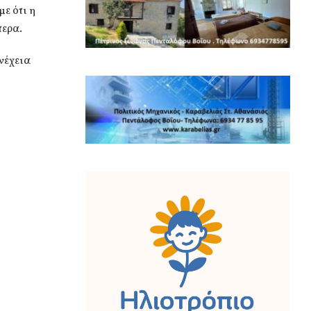
ε ότι η
τερα.
υνέχεια