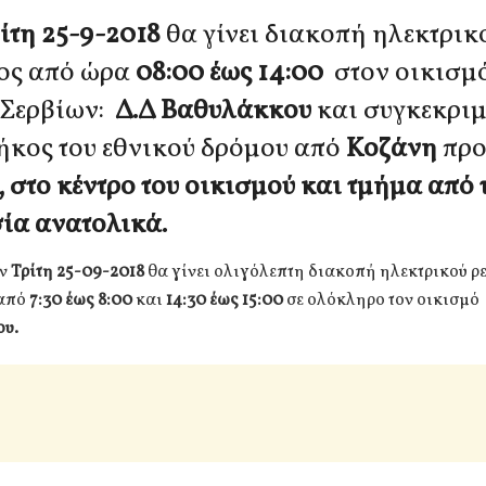
ίτη 25-9-2018
θα γίνει διακοπή ηλεκτρικ
ος από ώρα
08:00 έως 14:00
στον οικισμό
Σερβίων:
Δ.Δ Βαθυλάκκου
και συγκεκρι
ήκος του εθνικού δρόμου από
Κοζάνη
προ
, στο κέντρο του οικισμού και τμήμα από 
ία ανατολικά.
ν
Τρίτη 25-09-2018
θα γίνει ολιγόλεπτη διακοπή ηλεκτρικού ρ
από
7:30 έως 8:00
και
14:30 έως 15:00
σε ολόκληρο τον οικισμό
υ.