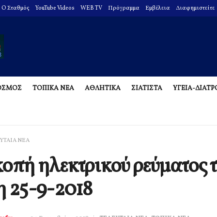
O Σταθμός
YouTube Videos
WEB TV
Πρόγραμμα
Εμβέλεια
Διαφημιστείτε
ΟΣΜΟΣ
ΤΟΠΙΚΑ ΝΕΑ
ΑΘΛΗΤΙΚΑ
ΣΙΑΤΙΣΤΑ
ΥΓΕΙΑ-ΔΙΑΤ
ΥΤΑΙΑ ΝΕΑ
οπή ηλεκτρικού ρεύματος 
η 25-9-2018