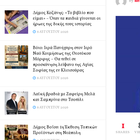
by
si
Δήμος Κοζάνης: «Το βιβλίο που
είμαι» – Όταν τα παιδιά γίνονται οι
ήρωες της δικής τους ιστορίας
6 ΑΥΓΟΎΣΤΟΥ 2026
Βόιο: Ιερά Πανήγυρη στον Ιερό
Ναό Κοιμήσεως της Θεοτόκου
Μόρφης – Θα τεθεί σε
προσκύνηση λείψανο της Αγίας
Σοφίας της εν Κλεισούρας
6 ΑΥΓΟΎΣΤΟΥ 2026
Λαϊκή βραδιά με Ζαφείρη Μελά
και Σαμπρίνα στο Τσοτύλι
6 ΑΥΓΟΎΣΤΟΥ 2026
1
Δήμος Βοΐου: 1η Έκθεση Τοπικών
Προϊόντων στη Νεάπολη
SHARES
VI