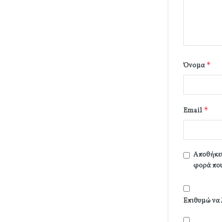
*
Όνομα
*
Email
Αποθήκευ
φορά που
Επιθυμώ να 