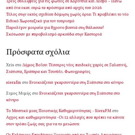
Τρεις συλλήψεις για τις φωτιές σε Κορινθία και Λέσβο – Πάνω
από ένα εκατ. ευρώ τα πρόστιμα από αρχές του 2026
Τέλος στην εκτός σχεδίου δόμηση χωρίς όρια: Τι προβλέπει το νέο
Ειδικό Χωροταξικό για τον τουρισμό
Παρολίγον μοιραία για 8χρονο βουτιά στη θάλασσα!
Σκότωσαν με πυροβολισμό αρκούδα στην Καστοριά
Πρόσφατα σχόλια
Xris
στο
Δήμος Βοΐου: Τέσσερις νέες παιδικές χαρές σε Γαλατινή,
Σιάτιστα, Εράτυρα και Τσοτύλι. Φωτογραφίες
sierafm
στο
Ενοικιάζεται γκαρσονιέρα στη Σιάτιστα στο κέντρο
Σιμος Μιμής
στο
Ενοικιάζεται γκαρσονιέρα στη Σιάτιστα στο
κέντρο
Το Μυστικό μιας Ποιοτικής Καθημερινότητας - SieraFM
στο
Αγχος και καθημερινότητα -Οι 12 αλλαγές που πρέπει να κάνετε
στον τρόπο ζωής σας για να το μειώσετε