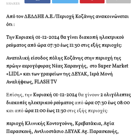
SHARES
Από τον ΔΕΔΔΗΕ Α.Ε./Περιοχή Κοζάνης ανακοινώνεται
ότι :
Την Κυριακή 01-12-2024 θα γίνει διακοπή ηλεκτρικού
ρεύματος από ώρα 07:30 έως 11:30 στις εξής περιοχές:
Ανατολική είσοδος πόλης Κοζάνης στην περιοχή της
πρώην αερογέφυρας Νέας Χαραυγής, στο Super Market
«
LIDL
» και των γραφείων της ΔΕΥΑΚ, Ιερά Μονή
Αναλήψεως, FLASH TV
Επίσης, την
Κυριακή 01-12-2024
θα γίνουν
2 ολιγόλεπτες
διακοπές ηλεκτρικού ρεύματος
από
ώρα 07:30 έως 08:00
και από
ώρα 11:00 έως 11:30
στις εξής περιοχές:
περιοχή Κλινικής Κοντογούνη, Κρεβατάκια, Αγία
Παρασκευή, Αντλιοστάσιο ΔΕΥΑΚ Αγ. Παρασκευής,