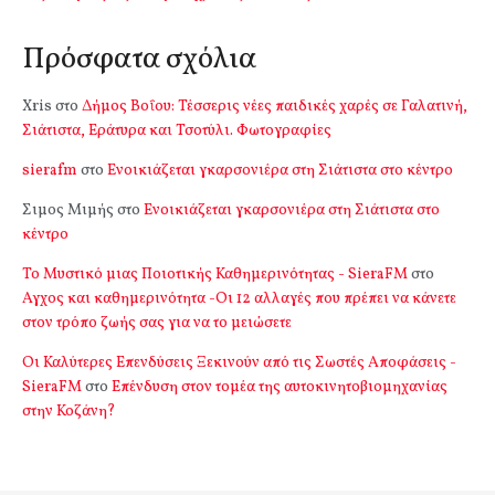
Πρόσφατα σχόλια
Xris
στο
Δήμος Βοΐου: Τέσσερις νέες παιδικές χαρές σε Γαλατινή,
Σιάτιστα, Εράτυρα και Τσοτύλι. Φωτογραφίες
sierafm
στο
Ενοικιάζεται γκαρσονιέρα στη Σιάτιστα στο κέντρο
Σιμος Μιμής
στο
Ενοικιάζεται γκαρσονιέρα στη Σιάτιστα στο
κέντρο
Το Μυστικό μιας Ποιοτικής Καθημερινότητας - SieraFM
στο
Αγχος και καθημερινότητα -Οι 12 αλλαγές που πρέπει να κάνετε
στον τρόπο ζωής σας για να το μειώσετε
Οι Καλύτερες Επενδύσεις Ξεκινούν από τις Σωστές Αποφάσεις -
SieraFM
στο
Επένδυση στον τομέα της αυτοκινητοβιομηχανίας
στην Κοζάνη?