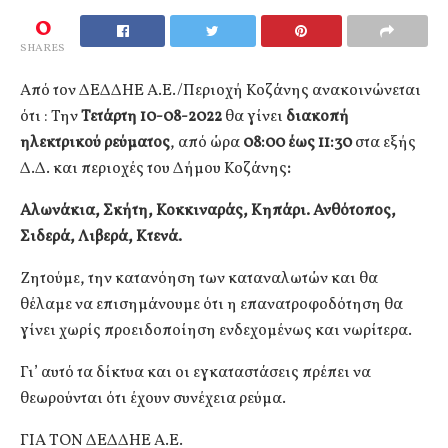
0
SHARES
Από τον ΔΕΔΔΗΕ Α.Ε./Περιοχή Κοζάνης ανακοινώνεται
ότι : Την
Τετάρτη 10-08-2022
θα γίνει
διακοπή
ηλεκτρικού ρεύματος
, από ώρα
08:00 έως 11:30
στα εξής
Δ.Δ. και περιοχές του Δήμου Κοζάνης
:
Αλωνάκια, Σκήτη, Κοκκιναράς, Κηπάρι. Ανθότοπος,
Σιδερά, Λιβερά, Κτενά.
Ζητούμε, την κατανόηση των καταναλωτών και θα
θέλαμε να επισημάνουμε ότι η επανατροφοδότηση θα
γίνει χωρίς προειδοποίηση ενδεχομένως και νωρίτερα.
Γι’ αυτό τα δίκτυα και οι εγκαταστάσεις πρέπει να
θεωρούνται ότι έχουν συνέχεια ρεύμα.
ΓΙΑ ΤΟΝ ΔΕΔΔΗΕ Α.Ε.