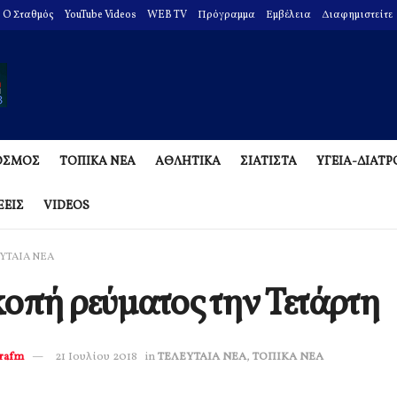
O Σταθμός
YouTube Videos
WEB TV
Πρόγραμμα
Εμβέλεια
Διαφημιστείτε
ΟΣΜΟΣ
ΤΟΠΙΚΑ ΝΕΑ
ΑΘΛΗΤΙΚΑ
ΣΙΑΤΙΣΤΑ
ΥΓΕΙΑ-ΔΙΑΤ
ΞΕΙΣ
VIDEOS
ΥΤΑΙΑ ΝΕΑ
οπή ρεύματος την Τετάρτη
erafm
21 Ιουλίου 2018
in
ΤΕΛΕΥΤΑΙΑ ΝΕΑ
,
ΤΟΠΙΚΑ ΝΕΑ