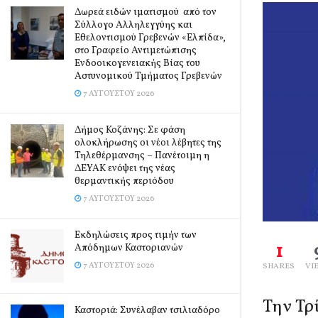
Δωρεά ειδών ιματισμού από τον
Σύλλογο Αλληλεγγύης και
Εθελοντισμού Γρεβενών «Ελπίδα»,
στο Γραφείο Αντιμετώπισης
Ενδοοικογενειακής Βίας του
Αστυνομικού Τμήματος Γρεβενών
7 ΑΥΓΟΎΣΤΟΥ 2026
Δήμος Κοζάνης: Σε φάση
ολοκλήρωσης οι νέοι λέβητες της
Τηλεθέρμανσης – Πανέτοιμη η
ΔΕΥΑΚ ενόψει της νέας
θερμαντικής περιόδου
7 ΑΥΓΟΎΣΤΟΥ 2026
Εκδηλώσεις προς τιμήν των
1
Απόδημων Καστοριανών
7 ΑΥΓΟΎΣΤΟΥ 2026
SHARES
VI
Την Τρ
Καστοριά: Συνέλαβαν τσιλιαδόρο