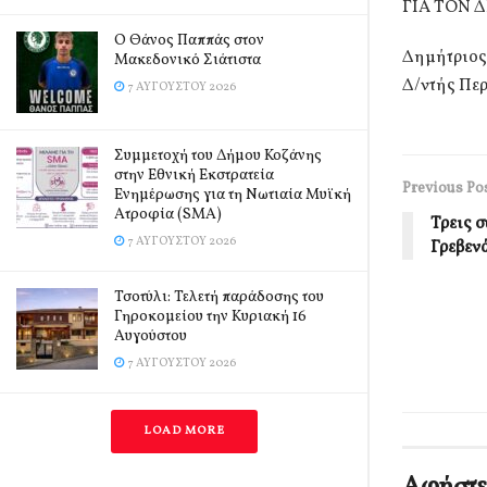
ΓΙΑ ΤΟΝ Δ
Ο Θάνος Παππάς στον
Δημήτριος
Μακεδονικό Σιάτιστα
Δ/ντής Πε
7 ΑΥΓΟΎΣΤΟΥ 2026
Συμμετοχή του Δήμου Κοζάνης
στην Εθνική Εκστρατεία
Previous Po
Ενημέρωσης για τη Νωτιαία Μυϊκή
Ατροφία (SMA)
Τρεις 
7 ΑΥΓΟΎΣΤΟΥ 2026
Γρεβεν
Τσοτύλι: Τελετή παράδοσης του
Γηροκομείου την Κυριακή 16
Αυγούστου
7 ΑΥΓΟΎΣΤΟΥ 2026
LOAD MORE