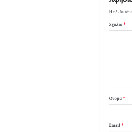
Αφήστε
Η ηλ. διεύθυ
*
Σχόλιο
*
Όνομα
*
Email