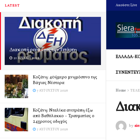
Ακούστε Live
LATEST
Διακοπή ρεύματος την Τετάρτη
ΕΛΛΑΔΑ-Κ
21 ΙΟΥΛΊΟΥ 2018
ΣΥΝΕΝΤΕΥ
Kοζάνη: 40ήμερο μνημόσυνο της
Βάγιας Νέστορα
Home
ΤΕΛΕ
7 ΑΥΓΟΎΣΤΟΥ 2026
Διακ
Κοζάνη: Νταλίκα ανετράπη έξω
από Βαθύλακκο – Τραυματίας ο
24χρονος οδηγός
by
si
7 ΑΥΓΟΎΣΤΟΥ 2026