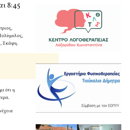
αι 8:45
τριος,
 Πολύμυλος,
ο, Σκάφη.
ε ότι η
τερα.
υνέχεια