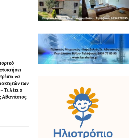
πορικό
αποκτήσει
πρέπει να
ιοκτητών των
 Τι λέει ο
ς Αθανάσιος