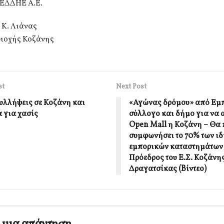
ΕΔΔΗΕ Α.Ε.
 Κ. Λιάνας
ριοχής Κοζάνης
st
Next Post
συλλήψεις σε Κοζάνη και
«Αγώνας δρόμου» από Εμ
ά για χασίς
σύλλογο και δήμο για να 
Open Mall η Κοζάνη – Θα 
συμφωνήσει το 70% των ιδ
εμπορικών καταστημάτων –
Πρόεδρος του Ε.Σ. Κοζάνη
Δραγατσίκας (Bίντεο)