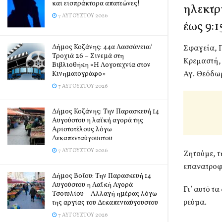
και εισπράκτορα απατεώνες!
ηλεκτρ
7 ΑΥΓΟΎΣΤΟΥ 2026
έως 9:1
Δήμος Κοζάνης: 44α Λασσάνεια/
Σφαγεία, 
Τροχιά 26 – Σινεμά στη
Κρεμαστή,
Βιβλιοθήκη «Η Λογοτεχνία στον
Αγ. Θεόδω
Κινηματογράφο»
7 ΑΥΓΟΎΣΤΟΥ 2026
Δήμος Κοζάνης: Την Παρασκευή 14
Αυγούστου η λαϊκή αγορά της
Αριστοτέλους λόγω
Δεκαπενταύγουστου
7 ΑΥΓΟΎΣΤΟΥ 2026
Ζητούμε, 
επανατροφ
Δήμος Βοΐου: Την Παρασκευή 14
Αυγούστου η Λαϊκή Αγορά
Γι’ αυτό τ
Τσοτυλίου – Αλλαγή ημέρας λόγω
ρεύμα.
της αργίας του Δεκαπενταύγουστου
7 ΑΥΓΟΎΣΤΟΥ 2026