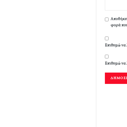
Αποθήκευ
φορά που
Επιθυμώ να 
Επιθυμώ να 