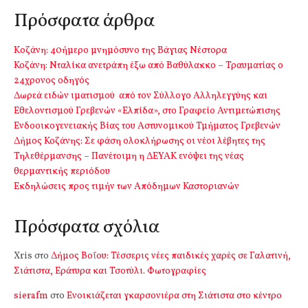
Πρόσφατα άρθρα
Kοζάνη: 40ήμερο μνημόσυνο της Βάγιας Νέστορα
Κοζάνη: Νταλίκα ανετράπη έξω από Βαθύλακκο – Τραυματίας ο
24χρονος οδηγός
Δωρεά ειδών ιματισμού από τον Σύλλογο Αλληλεγγύης και
Εθελοντισμού Γρεβενών «Ελπίδα», στο Γραφείο Αντιμετώπισης
Ενδοοικογενειακής Βίας του Αστυνομικού Τμήματος Γρεβενών
Δήμος Κοζάνης: Σε φάση ολοκλήρωσης οι νέοι λέβητες της
Τηλεθέρμανσης – Πανέτοιμη η ΔΕΥΑΚ ενόψει της νέας
θερμαντικής περιόδου
Εκδηλώσεις προς τιμήν των Απόδημων Καστοριανών
Πρόσφατα σχόλια
Xris
στο
Δήμος Βοΐου: Τέσσερις νέες παιδικές χαρές σε Γαλατινή,
Σιάτιστα, Εράτυρα και Τσοτύλι. Φωτογραφίες
sierafm
στο
Ενοικιάζεται γκαρσονιέρα στη Σιάτιστα στο κέντρο