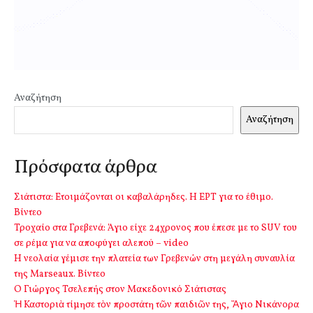
Αναζήτηση
Αναζήτηση
Πρόσφατα άρθρα
Σιάτιστα: Ετοιμάζονται οι καβαλάρηδες. Η ΕΡΤ για το έθιμο.
Βίντεο
Τροχαίο στα Γρεβενά: Άγιο είχε 24χρονος που έπεσε με το SUV του
σε ρέμα για να αποφύγει αλεπού – video
Η νεολαία γέμισε την πλατεία των Γρεβενών στη μεγάλη συναυλία
της Marseaux. Βίντεο
Ο Γιώργος Τσελεπής στον Μακεδονικό Σιάτιστας
Ἡ Καστοριὰ τίμησε τὸν προστάτη τῶν παιδιῶν της, Ἅγιο Νικάνορα