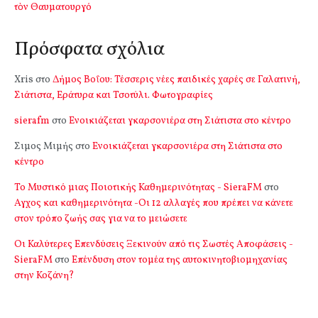
τὸν Θαυματουργό
Πρόσφατα σχόλια
Xris
στο
Δήμος Βοΐου: Τέσσερις νέες παιδικές χαρές σε Γαλατινή,
Σιάτιστα, Εράτυρα και Τσοτύλι. Φωτογραφίες
sierafm
στο
Ενοικιάζεται γκαρσονιέρα στη Σιάτιστα στο κέντρο
Σιμος Μιμής
στο
Ενοικιάζεται γκαρσονιέρα στη Σιάτιστα στο
κέντρο
Το Μυστικό μιας Ποιοτικής Καθημερινότητας - SieraFM
στο
Αγχος και καθημερινότητα -Οι 12 αλλαγές που πρέπει να κάνετε
στον τρόπο ζωής σας για να το μειώσετε
Οι Καλύτερες Επενδύσεις Ξεκινούν από τις Σωστές Αποφάσεις -
SieraFM
στο
Επένδυση στον τομέα της αυτοκινητοβιομηχανίας
στην Κοζάνη?