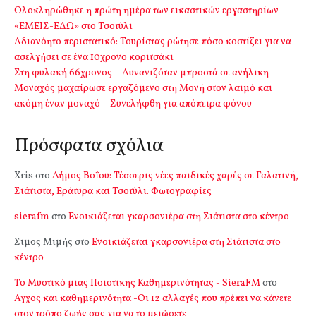
Ολοκληρώθηκε η πρώτη ημέρα των εικαστικών εργαστηρίων
«ΕΜΕΙΣ-ΕΔΩ» στο Τσοτύλι
Αδιανόητο περιστατικό: Τουρίστας ρώτησε πόσο κοστίζει για να
ασελγήσει σε ένα 10χρονο κοριτσάκι
Στη φυλακή 66χρονος – Αυνανιζόταν μπροστά σε ανήλικη
Μοναχός μαχαίρωσε εργαζόμενο στη Μονή στον λαιμό και
ακόμη έναν μοναχό – Συνελήφθη για απόπειρα φόνου
Πρόσφατα σχόλια
Xris
στο
Δήμος Βοΐου: Τέσσερις νέες παιδικές χαρές σε Γαλατινή,
Σιάτιστα, Εράτυρα και Τσοτύλι. Φωτογραφίες
sierafm
στο
Ενοικιάζεται γκαρσονιέρα στη Σιάτιστα στο κέντρο
Σιμος Μιμής
στο
Ενοικιάζεται γκαρσονιέρα στη Σιάτιστα στο
κέντρο
Το Μυστικό μιας Ποιοτικής Καθημερινότητας - SieraFM
στο
Αγχος και καθημερινότητα -Οι 12 αλλαγές που πρέπει να κάνετε
στον τρόπο ζωής σας για να το μειώσετε