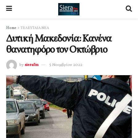
Home
ΤΕΛΕΥΤΑΙΑ ΝΕΑ
Δυτική Μακεδονία: Κανένα
θανατηφόρο τον Οκτώβριο
by
sierafm
5 Νοεμβρίου 2022