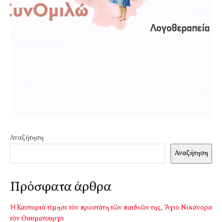
Αναζήτηση
Αναζήτηση
Πρόσφατα άρθρα
Ἡ Καστοριὰ τίμησε τὸν προστάτη τῶν παιδιῶν της, Ἅγιο Νικάνορα
τὸν Θαυματουργό