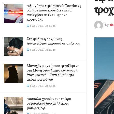
τροχ
Αδιανόητο περιστατικό: Τουρίστας
ρώτησε πόσο κοστίζει για να
ασελγήσει σε ένα 10χρονο
κοριτσάκι
by
si
8 ΑΥΓΟΎΣΤΟΥ 2026
Στη φυλακή 66χρονος –
Αυνανιζόταν μπροστά σε ανήλικη
8 ΑΥΓΟΎΣΤΟΥ 2026
Μοναχός μαχαίρωσε εργαζόμενο
στη Μονή στον λαιμό και ακόμη
έναν μοναχό – Συνελήφθη για
απόπειρα φόνου
8 ΑΥΓΟΎΣΤΟΥ 2026
Δασκάλα χορού κακοποίησε
σεξουαλικά δύο ανήλικους
μαθητές της