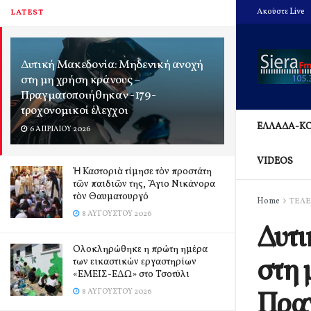
Ακούστε Live
LATEST
Δυτική Μακεδονία: Μηδενική ανοχή
στη μη χρήση κράνους –
Πραγματοποιήθηκαν -179-
τροχονομικοί έλεγχοι
ΕΛΛΑΔΑ-Κ
6 ΑΠΡΙΛΊΟΥ 2026
VIDEOS
Ἡ Καστοριὰ τίμησε τὸν προστάτη
τῶν παιδιῶν της, Ἅγιο Νικάνορα
τὸν Θαυματουργό
Home
ΤΕΛΕ
8 ΑΥΓΟΎΣΤΟΥ 2026
Δυτι
Ολοκληρώθηκε η πρώτη ημέρα
στη 
των εικαστικών εργαστηρίων
«ΕΜΕΙΣ-ΕΔΩ» στο Τσοτύλι
Πρα
8 ΑΥΓΟΎΣΤΟΥ 2026