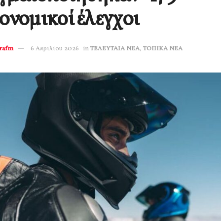
ονομικοί έλεγχοι
erafm
6 Απριλίου 2026
in
ΤΕΛΕΥΤΑΙΑ ΝΕΑ
,
ΤΟΠΙΚΑ ΝΕΑ