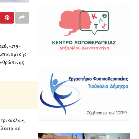
26, -179-
 Αστυνομικής
ανθρώπινης
 τρικύκλων,
Ηλεκτρικό