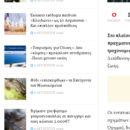
8 ΑΥΓΟΎΣΤΟΥ 2026
0
Έκτακτο επίδομα παιδιού:
«Κλειδώνει» ως 10 Αυγούστου –
SHARES
VI
Και επιπλέον προϋπόθεση
8 ΑΥΓΟΎΣΤΟΥ 2026
Στο πλαίσι
πραγματοπ
«Τουρισμός για Όλους»: Δύο
τροχονομικ
«κόφτες» προκαλούν αντιδράσεις
Διεύθυνση
-Ποιοι μένουν εκτός
ζωής.
8 ΑΥΓΟΎΣΤΟΥ 2026
Φίδι «επισκέφθηκε» τα Επείγοντα
του Νοσοκομείου
8 ΑΥΓΟΎΣΤΟΥ 2026
Βγήκανε για ψήσιμο
Οι εντατικ
γουρουνοπούλας σε πανηγύρι και
οχημάτων 
τους κόστισε 2.000€!
Όχημα), δι
8 ΑΥΓΟΎΣΤΟΥ 2026