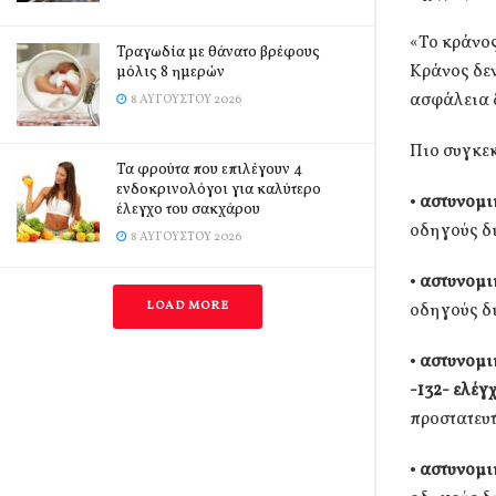
«Το κράνος
Τραγωδία με θάνατο βρέφους
Κράνος δεν
μόλις 8 ημερών
ασφάλεια δ
8 ΑΥΓΟΎΣΤΟΥ 2026
Πιο συγκε
Τα φρούτα που επιλέγουν 4
ενδοκρινολόγοι για καλύτερο
•
αστυνομι
έλεγχο του σακχάρου
οδηγούς δι
8 ΑΥΓΟΎΣΤΟΥ 2026
•
αστυνομι
LOAD MORE
οδηγούς δι
•
αστυνομι
-132- ελέγ
προστατευτ
•
αστυνομι