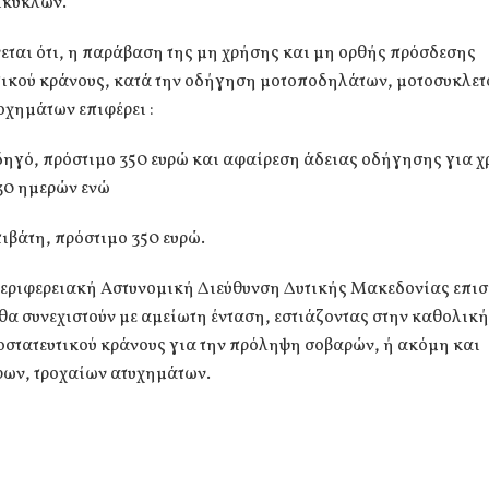
ικύκλων.
ται ότι, η παράβαση της μη χρήσης και μη ορθής πρόσδεσης
τικού κράνους, κατά την οδήγηση μοτοποδηλάτων, μοτοσυκλετ
οχημάτων επιφέρει :
οδηγό, πρόστιμο 350 ευρώ και αφαίρεση άδειας οδήγησης για χ
30 ημερών ενώ
επιβάτη, πρόστιμο 350 ευρώ.
Περιφερειακή Αστυνομική Διεύθυνση Δυτικής Μακεδονίας επισ
 θα συνεχιστούν με αμείωτη ένταση, εστιάζοντας στην καθολι
οστατευτικού κράνους για την πρόληψη σοβαρών, ή ακόμη και
ων, τροχαίων ατυχημάτων.