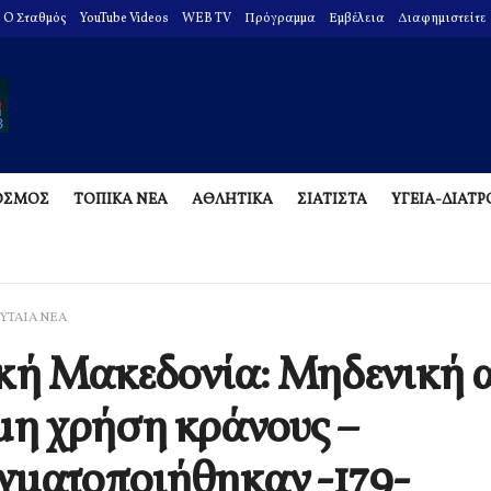
O Σταθμός
YouTube Videos
WEB TV
Πρόγραμμα
Εμβέλεια
Διαφημιστείτε
ΟΣΜΟΣ
ΤΟΠΙΚΑ ΝΕΑ
ΑΘΛΗΤΙΚΑ
ΣΙΑΤΙΣΤΑ
ΥΓΕΙΑ-ΔΙΑΤ
ΥΤΑΙΑ ΝΕΑ
κή Μακεδονία: Μηδενική 
μη χρήση κράνους –
γματοποιήθηκαν -179-