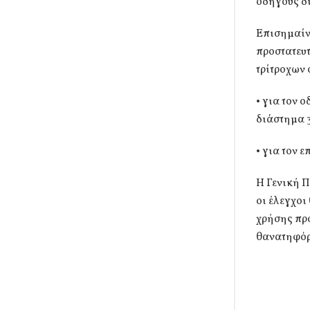
οδηγούς δ
Επισημαίνε
προστατευ
τρίτροχων 
• για τον 
διάστημα 
• για τον 
Η Γενική 
οι έλεγχοι
χρήσης πρ
θανατηφόρ