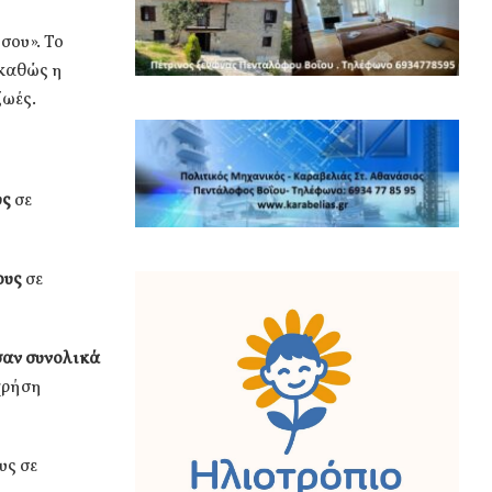
σου». Το
 καθώς η
ζωές.
υς
σε
ους
σε
σαν συνολικά
χρήση
υς σε