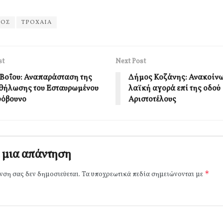
ΝΟΣ
ΤΡΟΧΑΙΑ
st
Next Post
Βοΐου: Αναπαράσταση της
Δήμος Κοζάνης: Ανακοίνω
ήλωσης του Εσταυρωμένου
λαϊκή αγορά επί της οδού
υόβουνο
Αριστοτέλους
 μια απάντηση
*
νση σας δεν δημοσιεύεται.
Τα υποχρεωτικά πεδία σημειώνονται με