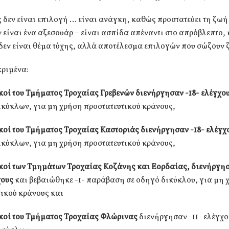
 δεν είναι επιλογή … είναι ανάγκη, καθώς προστατεύει τη ζωή 
 είναι ένα αξεσουάρ – είναι ασπίδα απέναντι στο απρόβλεπτο,
εν είναι θέμα τύχης, αλλά αποτέλεσμα επιλογών που σώζουν 
κριμένα:
κοί του Τμήματος Τροχαίας Γρεβενών διενήργησαν -18- ελέγχο
κύκλων, για μη χρήση προστατευτικού κράνους,
κοί του Τμήματος Τροχαίας Καστοριάς διενήργησαν -18- ελέγχ
κύκλων, για μη χρήση προστατευτικού κράνους,
κοί των Τμημάτων Τροχαίας Κοζάνης και Εορδαίας, διενήργη
χους
και βεβαιώθηκε -1- παράβαση σε οδηγό δικύκλου, για μη 
ικού κράνους και
κοί του Τμήματος Τροχαίας Φλώρινας
διενήργησαν -11- ελέγχο