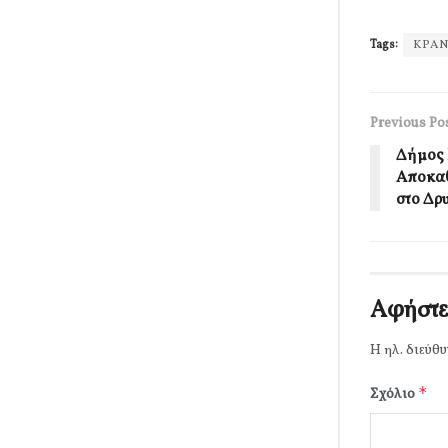
Tags:
ΚΡΑ
Previous Po
Δήμος 
Αποκαθ
στο Δρ
Αφήστε
Η ηλ. διεύθυ
*
Σχόλιο