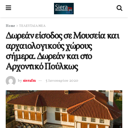
Home
ΤΕΛΕΥΤΑΙΑ ΝΕΑ
Δωρεάν είσοδος σε Μουσεία και
αρχαιολογικούς χώρους
σήμερα. Δωρεάν και στο
Αρχοντικό Πούλκως
by
sierafm
5 Ιανουαρίου 2020