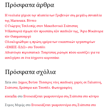
Πρόσφατα άρθρα
Η νεολαία γέμισε την πλατεία των Γρεβενών στη μεγάλη συναυλία
της Marseaux. Βίντεο
Ο Γιώργος Τσελεπής στον Μακεδονικό Σιάτιστας
Ἡ Καστοριὰ τίμησε τὸν προστάτη τῶν παιδιῶν της, Ἅγιο Νικάνορα
τὸν Θαυματουργό
Ολοκληρώθηκε η πρώτη ημέρα των εικαστικών εργαστηρίων
«ΕΜΕΙΣ-ΕΔΩ» στο Τσοτύλι
Αδιανόητο περιστατικό: Τουρίστας ρώτησε πόσο κοστίζει για να
ασελγήσει σε ένα 10χρονο κοριτσάκι
Πρόσφατα σχόλια
Xris
στο
Δήμος Βοΐου: Τέσσερις νέες παιδικές χαρές σε Γαλατινή,
Σιάτιστα, Εράτυρα και Τσοτύλι. Φωτογραφίες
sierafm
στο
Ενοικιάζεται γκαρσονιέρα στη Σιάτιστα στο κέντρο
Σιμος Μιμής
στο
Ενοικιάζεται γκαρσονιέρα στη Σιάτιστα στο