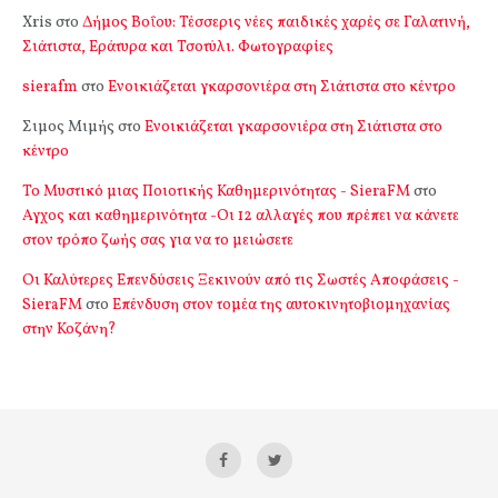
Xris
στο
Δήμος Βοΐου: Τέσσερις νέες παιδικές χαρές σε Γαλατινή,
Σιάτιστα, Εράτυρα και Τσοτύλι. Φωτογραφίες
sierafm
στο
Ενοικιάζεται γκαρσονιέρα στη Σιάτιστα στο κέντρο
Σιμος Μιμής
στο
Ενοικιάζεται γκαρσονιέρα στη Σιάτιστα στο
κέντρο
Το Μυστικό μιας Ποιοτικής Καθημερινότητας - SieraFM
στο
Αγχος και καθημερινότητα -Οι 12 αλλαγές που πρέπει να κάνετε
στον τρόπο ζωής σας για να το μειώσετε
Οι Καλύτερες Επενδύσεις Ξεκινούν από τις Σωστές Αποφάσεις -
SieraFM
στο
Επένδυση στον τομέα της αυτοκινητοβιομηχανίας
στην Κοζάνη?