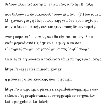
θέλουν άλλη ειδικότητα ξεκινώντας από την Β΄ τάξη
που θέλουν να παρακολουθήσουν μία τάξη (Γ’) του τομέα
Μηχανολογίας ή Πληροφορικής για δεύτερο πτυχίο με
πτυχίο διαφορετικής ειδικότητας στους ίδιους τομείς.
Ανοίγουμε από 1-9-2025 και θα είμαστε στο σχολείο
καθημερινά από τις 8 30 έως 13 30 για να σας
εξυπηρετήσουμε. Θα χαρούμε να σας βοηθήσουμε.
Οι αιτήσεις γίνονται αποκλειστικά μέσω της εφαρμογής:
https://e-eggrafes.minedu.gov.gr
ή μέσω της διαδικτυακής πύλης gov.gr:
https://www.gov.gr/ipiresies/ekpaideuse/eggraphe-se-
skholeio/eggraphe-ananeose-eggraphes-se-geniko-
kai-epaggelmatiko-lukeio