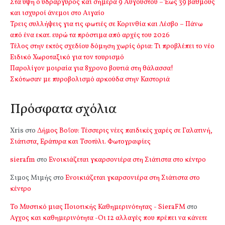
Στα ύψη ο υδράργυρος και σήμερα 9 Αυγούστου – Έως 39 βαθμούς
και ισχυροί άνεμοι στο Αιγαίο
Τρεις συλλήψεις για τις φωτιές σε Κορινθία και Λέσβο – Πάνω
από ένα εκατ. ευρώ τα πρόστιμα από αρχές του 2026
Τέλος στην εκτός σχεδίου δόμηση χωρίς όρια: Τι προβλέπει το νέο
Ειδικό Χωροταξικό για τον τουρισμό
Παρολίγον μοιραία για 8χρονο βουτιά στη θάλασσα!
Σκότωσαν με πυροβολισμό αρκούδα στην Καστοριά
Πρόσφατα σχόλια
Xris
στο
Δήμος Βοΐου: Τέσσερις νέες παιδικές χαρές σε Γαλατινή,
Σιάτιστα, Εράτυρα και Τσοτύλι. Φωτογραφίες
sierafm
στο
Ενοικιάζεται γκαρσονιέρα στη Σιάτιστα στο κέντρο
Σιμος Μιμής
στο
Ενοικιάζεται γκαρσονιέρα στη Σιάτιστα στο
κέντρο
Το Μυστικό μιας Ποιοτικής Καθημερινότητας - SieraFM
στο
Αγχος και καθημερινότητα -Οι 12 αλλαγές που πρέπει να κάνετε