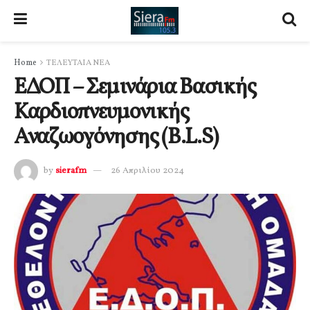
Home
ΤΕΛΕΥΤΑΙΑ ΝΕΑ
ΕΔΟΠ – Σεμινάρια Βασικής
Καρδιοπνευμονικής
Αναζωογόνησης (B.L.S)
by
sierafm
26 Απριλίου 2024