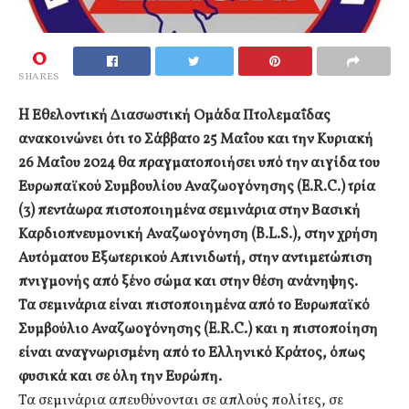
0
SHARES
H Εθελοντική Διασωστική Ομάδα Πτολεμαΐδας
ανακοινώνει ότι το Σάββατο 25 Μαΐου και την Κυριακή
26 Μαΐου 2024 θα πραγματοποιήσει υπό την αιγίδα του
Ευρωπαϊκού Συμβουλίου Αναζωογόνησης (E.R.C.) τρία
(3) πεντάωρα πιστοποιημένα σεμινάρια στην Βασική
Καρδιοπνευμονική Αναζωογόνηση (B.L.S.), στην χρήση
Αυτόματου Εξωτερικού Απινιδωτή, στην αντιμετώπιση
πνιγμονής από ξένο σώμα και στην θέση ανάνηψης.
Τα σεμινάρια είναι πιστοποιημένα από το Ευρωπαϊκό
Συμβούλιο Αναζωογόνησης (E.R.C.) και η πιστοποίηση
είναι αναγνωρισμένη από το Ελληνικό Κράτος, όπως
φυσικά και σε όλη την Ευρώπη.
Τα σεμινάρια απευθύνονται σε απλούς πολίτες, σε