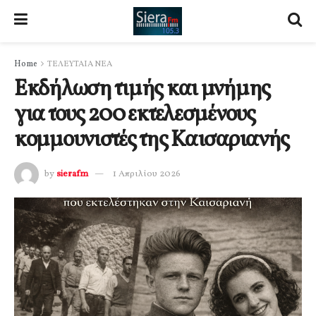
Home
ΤΕΛΕΥΤΑΙΑ ΝΕΑ
Εκδήλωση τιμής και μνήμης
για τους 200 εκτελεσμένους
κομμουνιστές της Καισαριανής
by
sierafm
1 Απριλίου 2026