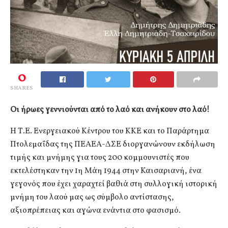
0
SHARES
Οι ήρωες γεννιούνται από το λαό και ανήκουν στο λαό!
Η Τ.Ε. Ενεργειακού Κέντρου του ΚΚΕ και το Παράρτημα
Πτολεμαΐδας της ΠΕΑΕΑ-ΔΣΕ διοργανώνουν εκδήλωση
τιμής και μνήμης για τους 200 κομμουνιστές που
εκτελέστηκαν την 1η Μάη 1944 στην Καισαριανή, ένα
γεγονός που έχει χαραχτεί βαθιά στη συλλογική ιστορική
μνήμη του λαού μας ως σύμβολο αντίστασης,
αξιοπρέπειας και αγώνα ενάντια στο φασισμό.