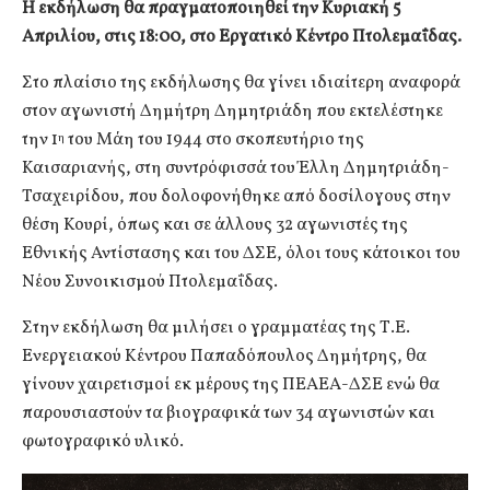
Η εκδήλωση θα πραγματοποιηθεί την Κυριακή 5
Απριλίου, στις 18:00, στο Εργατικό Κέντρο Πτολεμαΐδας.
Στο πλαίσιο της εκδήλωσης θα γίνει ιδιαίτερη αναφορά
στον αγωνιστή Δημήτρη Δημητριάδη που εκτελέστηκε
την 1
του Μάη του 1944 στο σκοπευτήριο της
η
Καισαριανής, στη συντρόφισσά του Έλλη Δημητριάδη-
Τσαχειρίδου, που δολοφονήθηκε από δοσίλογους στην
θέση Κουρί, όπως και σε άλλους 32 αγωνιστές της
Εθνικής Αντίστασης και του ΔΣΕ, όλοι τους κάτοικοι του
Νέου Συνοικισμού Πτολεμαΐδας.
Στην εκδήλωση θα μιλήσει ο γραμματέας της Τ.Ε.
Ενεργειακού Κέντρου Παπαδόπουλος Δημήτρης, θα
γίνουν χαιρετισμοί εκ μέρους της ΠΕΑΕΑ-ΔΣΕ ενώ θα
παρουσιαστούν τα βιογραφικά των 34 αγωνιστών και
φωτογραφικό υλικό.