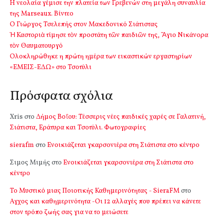
Η νεολαία γέμισε την πλατεία των Γρεβενών στη μεγάλη συναυλία
της Marseaux. Βίντεο
Ο Γιώργος Τσελεπής στον Μακεδονικό Σιάτιστας
Ἡ Καστοριὰ τίμησε τὸν προστάτη τῶν παιδιῶν της, Ἅγιο Νικάνορα
τὸν Θαυματουργό
Ολοκληρώθηκε η πρώτη ημέρα των εικαστικών εργαστηρίων
«ΕΜΕΙΣ-ΕΔΩ» στο Τσοτύλι
Πρόσφατα σχόλια
Xris
στο
Δήμος Βοΐου: Τέσσερις νέες παιδικές χαρές σε Γαλατινή,
Σιάτιστα, Εράτυρα και Τσοτύλι. Φωτογραφίες
sierafm
στο
Ενοικιάζεται γκαρσονιέρα στη Σιάτιστα στο κέντρο
Σιμος Μιμής
στο
Ενοικιάζεται γκαρσονιέρα στη Σιάτιστα στο
κέντρο
Το Μυστικό μιας Ποιοτικής Καθημερινότητας - SieraFM
στο
Αγχος και καθημερινότητα -Οι 12 αλλαγές που πρέπει να κάνετε
στον τρόπο ζωής σας για να το μειώσετε