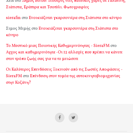
Xris
στο
Δήμος Βοΐου: Τέσσερις νέες παιδικές χαρές σε Γαλατινή,
Σιάτιστα, Εράτυρα και Τσοτύλι. Φωτογραφίες
sierafm
στο
Ενοικιάζεται γκαρσονιέρα στη Σιάτιστα στο κέντρο
Σιμος Μιμής
στο
Ενοικιάζεται γκαρσονιέρα στη Σιάτιστα στο
κέντρο
Το Μυστικό μιας Ποιοτικής Καθημερινότητας - SieraFM
στο
Αγχος και καθημερινότητα -Οι 12 αλλαγές που πρέπει να κάνετε
στον τρόπο ζωής σας για να το μειώσετε
Οι Καλύτερες Επενδύσεις Ξεκινούν από τις Σωστές Αποφάσεις -
SieraFM
στο
Επένδυση στον τομέα της αυτοκινητοβιομηχανίας
στην Κοζάνη?