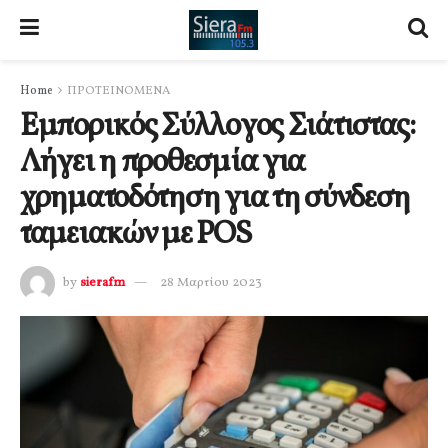
Home
ΠΡΟΤΕΙΝΟΜΕΝΑ
Εμπορικός Σύλλογος Σιάτιστας:
Λήγει η προθεσμία για
χρηματοδότηση για τη σύνδεση
ταμειακών με POS
by
sierafm
28 Μαρτίου 2023