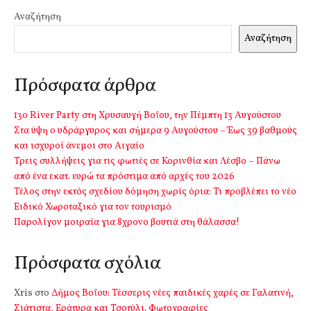
Αναζήτηση
Αναζήτηση
Πρόσφατα άρθρα
13o River Party στη Χρυσαυγή Βοΐου, την Πέμπτη 13 Αυγούστου
Στα ύψη ο υδράργυρος και σήμερα 9 Αυγούστου – Έως 39 βαθμούς
και ισχυροί άνεμοι στο Αιγαίο
Τρεις συλλήψεις για τις φωτιές σε Κορινθία και Λέσβο – Πάνω
από ένα εκατ. ευρώ τα πρόστιμα από αρχές του 2026
Τέλος στην εκτός σχεδίου δόμηση χωρίς όρια: Τι προβλέπει το νέο
Ειδικό Χωροταξικό για τον τουρισμό
Παρολίγον μοιραία για 8χρονο βουτιά στη θάλασσα!
Πρόσφατα σχόλια
Xris
στο
Δήμος Βοΐου: Τέσσερις νέες παιδικές χαρές σε Γαλατινή,
Σιάτιστα, Εράτυρα και Τσοτύλι. Φωτογραφίες