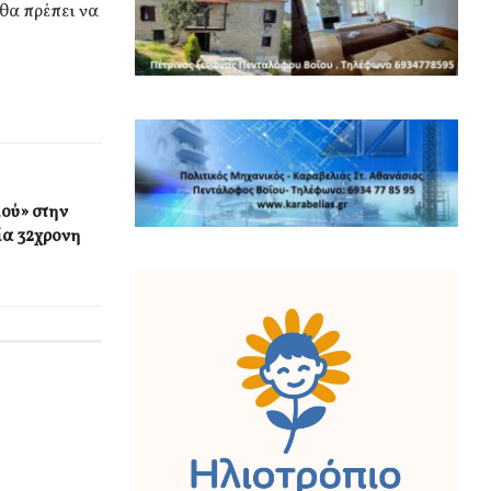
θα πρέπει να
ού» στην
ία 32χρονη