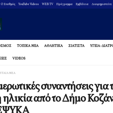
O Σταθμός
YouTube Videos
WEB TV
Πρόγραμμα
Εμβέλεια
Διαφημιστείτε
ΟΣΜΟΣ
ΤΟΠΙΚΑ ΝΕΑ
ΑΘΛΗΤΙΚΑ
ΣΙΑΤΙΣΤΑ
ΥΓΕΙΑ-ΔΙΑΤ
ΞΕΙΣ
VIDEOS
ΥΤΑΙΑ ΝΕΑ
ερωτικές συναντήσεις για 
η ηλικία από το Δήμο Κοζά
 ΕΨΥΚΑ