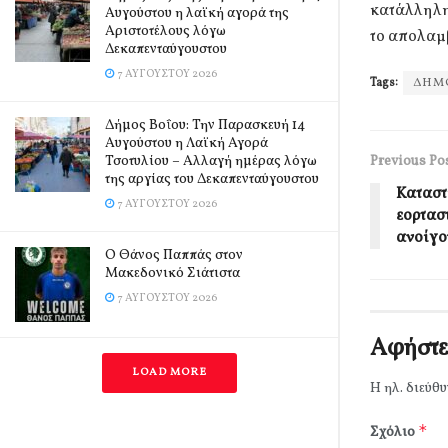
κατάλληλη
Αυγούστου η λαϊκή αγορά της
Αριστοτέλους λόγω
το απολαμ
Δεκαπενταύγουστου
7 ΑΥΓΟΎΣΤΟΥ 2026
Tags:
ΔΗΜ
Δήμος Βοΐου: Την Παρασκευή 14
Αυγούστου η Λαϊκή Αγορά
Τσοτυλίου – Αλλαγή ημέρας λόγω
Previous Po
της αργίας του Δεκαπενταύγουστου
Καταστ
7 ΑΥΓΟΎΣΤΟΥ 2026
εορτασ
ανοίγο
Ο Θάνος Παππάς στον
Μακεδονικό Σιάτιστα
7 ΑΥΓΟΎΣΤΟΥ 2026
Αφήστε
LOAD MORE
Η ηλ. διεύθυ
*
Σχόλιο