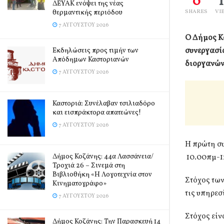
0
ΔΕΥΑΚ ενόψει της νέας
θερμαντικής περιόδου
SHARES
VI
7 ΑΥΓΟΎΣΤΟΥ 2026
Ο Δήμος Κ
συνεργασί
Εκδηλώσεις προς τιμήν των
Απόδημων Καστοριανών
διοργανώνο
7 ΑΥΓΟΎΣΤΟΥ 2026
Καστοριά: Συνέλαβαν τσιλιαδόρο
και εισπράκτορα απατεώνες!
7 ΑΥΓΟΎΣΤΟΥ 2026
Η πρώτη σ
Δήμος Κοζάνης: 44α Λασσάνεια/
10.00πμ-1
Τροχιά 26 – Σινεμά στη
Βιβλιοθήκη «Η Λογοτεχνία στον
Στόχος των
Κινηματογράφο»
τις υπηρεσ
7 ΑΥΓΟΎΣΤΟΥ 2026
Στόχος είνα
Δήμος Κοζάνης: Την Παρασκευή 14