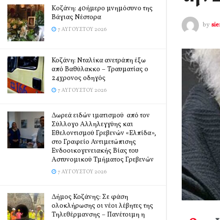
Kοζάνη: 40ήμερο μνημόσυνο της
Βάγιας Νέστορα
by
si
7 ΑΥΓΟΎΣΤΟΥ 2026
Κοζάνη: Νταλίκα ανετράπη έξω
από Βαθύλακκο – Τραυματίας ο
24χρονος οδηγός
7 ΑΥΓΟΎΣΤΟΥ 2026
Δωρεά ειδών ιματισμού από τον
Σύλλογο Αλληλεγγύης και
Εθελοντισμού Γρεβενών «Ελπίδα»,
στο Γραφείο Αντιμετώπισης
Ενδοοικογενειακής Βίας του
Αστυνομικού Τμήματος Γρεβενών
7 ΑΥΓΟΎΣΤΟΥ 2026
Δήμος Κοζάνης: Σε φάση
ολοκλήρωσης οι νέοι λέβητες της
Τηλεθέρμανσης – Πανέτοιμη η