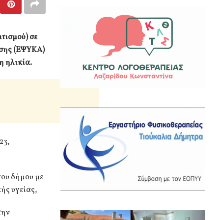
τισμού) σε
ασης (ΕΨΥΚΑ)
η ηλικία.
23,
του δήμου με
κής υγείας,
την