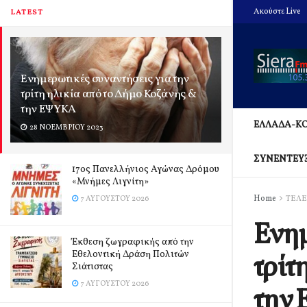
Ακούστε Live
LATEST
Ενημερωτικές συναντήσεις για την
τρίτη ηλικία από το Δήμο Κοζάνης &
την ΕΨΥΚΑ
ΕΛΛΑΔΑ-Κ
28 ΝΟΕΜΒΡΊΟΥ 2023
ΣΥΝΕΝΤΕΥ
17ος Πανελλήνιος Αγώνας Δρόμου
«Μνήμες Λιγνίτη»
Home
ΤΕΛΕ
7 ΑΥΓΟΎΣΤΟΥ 2026
Ενημ
Έκθεση ζωγραφικής από την
Εθελοντική Δράση Πολιτών
τρίτ
Σιάτιστας
7 ΑΥΓΟΎΣΤΟΥ 2026
την