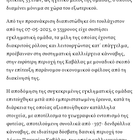
ηλικίας 33 ετών, ως ηγετικό μέλος της ομάδας, ο οποίος
διαμένει μόνιμα σε χώρα του εξωτερικού.
Από την προανάκριση διαπιστώθηκε ότι τουλάχιστον
από της 07-05-2023, o 33χρονος είχε συστήσει
εγκληματική ομάδα, τα μέλη της οποίας έχοντας
διακριτούς ρόλους και λειτουργώντας κατ΄ επάγγελμα,
προέβαιναν στη συστηματική καλλιέργεια κάνναβης,
στην ευρύτερη περιοχή της Καβάλας με μοναδικό σκοπό
την επίτευξη παράνομου οικονομικού οφέλους από τη
διακίνησή της.
Η αποδόμηση της συγκεκριμένης εγκληματικής ομάδας
επιτεύχθηκε μετά από εμπεριστατωμένη έρευνα, κατά τη
διάρκεια της οποίας αξιοποιήθηκαν κατάλληλα
στοιχεία, με αποτέλεσμα το γεωγραφικό εντοπισμό της
φυτείας, αποτελούμενη συνολικά από -397- δενδρύλλια
κάνναβης, σε ιδιαίτερα δύσβατη δασική περιοχή του