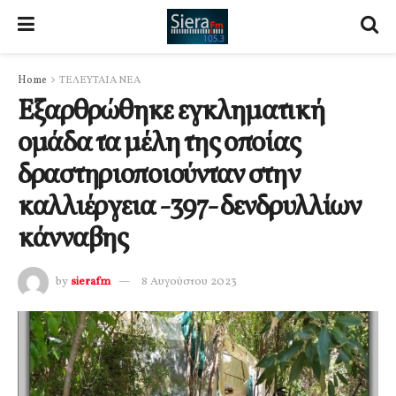
Home
ΤΕΛΕΥΤΑΙΑ ΝΕΑ
Εξαρθρώθηκε εγκληματική
ομάδα τα μέλη της οποίας
δραστηριοποιούνταν στην
καλλιέργεια -397- δενδρυλλίων
κάνναβης
by
sierafm
8 Αυγούστου 2023