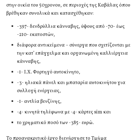
στην οικία του 50χρονου, σε περιοχές της Καβάλας όπου
βρέθηκαν συνολικά και κατασχέθηκαν:
-397- δενδρύλλια κάνναβης, ύψους από -70- έως
-210- εκατοστών,
διάφορα αντικείμενα – σύνεργα που σχετίζονται με
την κατ’ επάγγελμα και οργανωμένη καλλιέργεια
κάνναβης,
-1- Ι.Χ. Φορτηγό αυτοκίνητο,
-3- ηλιακά πάνελ και μπαταρία αυτοκινήτου για
συλλογή ενέργειας,
-1- αντλία βενζίνης,
-4- κινητά τηλέφωνα με -4- κάρτες sim και
το χρηματικό ποσό των -385- ευρώ.
Το προανακριτικό έργο διενήργησε το Τμήμα