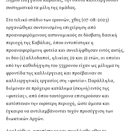
Δήμου Παγγαίου Καβάλας, την οποία καλλιεργούσαν
συστηματικά τα μέλη της ομάδας.
Στο τελικό στάδιο των ερευνών, χθες (07-08-2023)
οργανώθηκε συντονισμένη επιχείρηση από
προαναφερόμενους αστυνομικούς σε δύσβατη δασική
περιοχή της Καβάλας, όπου εντοπίστηκε η
προαναφερόμενη φυτεία και συνελήφθησαν εντός αυτής,
οι δύο (2) αλλοδαποί, ηλικίας 29 και 21 ετών, οι οποίοι
υπό την καθοδήγηση του 33χρονου είχαν ως μέλημα τη
φροντίδα της καλλιέργειας και προέβαιναν σε
καλλιεργητικές εργασίες στη «φυτεία». Παράλληλα,
διέμεναν σε πρόχειρο κατάλυμα (σκηνή) εντός της
«φυτείας», από όπου ταυτόχρονα επιτηρούσαν και
κατόπτευαν την ευρύτερη περιοχή, ώστε άμεσα και
έγκαιρα να αντιλαμβάνονται τυχόν προσέγγιση των
διωκτικών Αρχών.