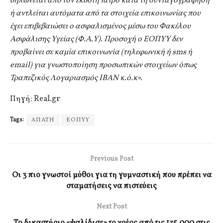
δηλώνεται από τον εκδότη ιατρό κατά τη συνταγογράφηση
ή αντλείται αυτόματα από τα στοιχεία επικοινωνίας που
έχει επιβεβαιώσει ο ασφαλισμένος μέσω του Φακέλου
Ασφάλισης Υγείας (Φ.Α.Υ). Προσοχή ο ΕΟΠΥΥ δεν
προβαίνει σε καμία επικοινωνία (τηλεφωνική ή sms ή
email) για γνωστοποίηση προσωπικών στοιχείων όπως
Τραπεζικός Λογαριασμός IBAN κ.ό.κ
».
Πηγή: Real.gr
Tags:
ΑΠΑΤΗ
ΕΟΠΥΥ
Previous Post
Οι 3 πιο γνωστοί μύθοι για τη γυμναστική που πρέπει να
σταματήσεις να πιστεύεις
Next Post
Το δικαστήριο «ψαλίδισε» το χρέος από τις 135.000 στις