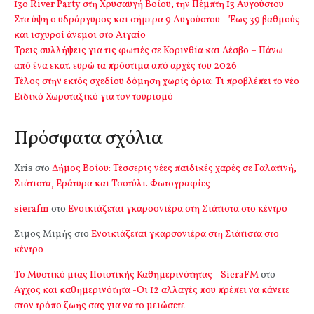
13o River Party στη Χρυσαυγή Βοΐου, την Πέμπτη 13 Αυγούστου
Στα ύψη ο υδράργυρος και σήμερα 9 Αυγούστου – Έως 39 βαθμούς
και ισχυροί άνεμοι στο Αιγαίο
Τρεις συλλήψεις για τις φωτιές σε Κορινθία και Λέσβο – Πάνω
από ένα εκατ. ευρώ τα πρόστιμα από αρχές του 2026
Τέλος στην εκτός σχεδίου δόμηση χωρίς όρια: Τι προβλέπει το νέο
Ειδικό Χωροταξικό για τον τουρισμό
Πρόσφατα σχόλια
Xris
στο
Δήμος Βοΐου: Τέσσερις νέες παιδικές χαρές σε Γαλατινή,
Σιάτιστα, Εράτυρα και Τσοτύλι. Φωτογραφίες
sierafm
στο
Ενοικιάζεται γκαρσονιέρα στη Σιάτιστα στο κέντρο
Σιμος Μιμής
στο
Ενοικιάζεται γκαρσονιέρα στη Σιάτιστα στο
κέντρο
Το Μυστικό μιας Ποιοτικής Καθημερινότητας - SieraFM
στο
Αγχος και καθημερινότητα -Οι 12 αλλαγές που πρέπει να κάνετε
στον τρόπο ζωής σας για να το μειώσετε