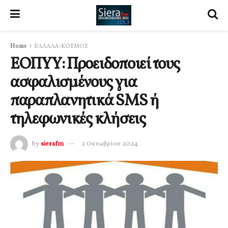
Home
ΕΛΛΑΔΑ-ΚΟΣΜΟΣ
ΕΟΠΥΥ: Προειδοποιεί τους
ασφαλισμένους για
παραπλανητικά SMS ή
τηλεφωνικές κλήσεις
by
sierafm
2 Οκτωβρίου 2024