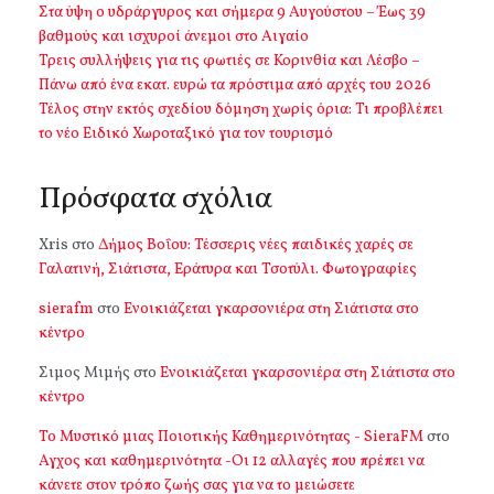
Στα ύψη ο υδράργυρος και σήμερα 9 Αυγούστου – Έως 39
βαθμούς και ισχυροί άνεμοι στο Αιγαίο
Τρεις συλλήψεις για τις φωτιές σε Κορινθία και Λέσβο –
Πάνω από ένα εκατ. ευρώ τα πρόστιμα από αρχές του 2026
Τέλος στην εκτός σχεδίου δόμηση χωρίς όρια: Τι προβλέπει
το νέο Ειδικό Χωροταξικό για τον τουρισμό
Πρόσφατα σχόλια
Xris
στο
Δήμος Βοΐου: Τέσσερις νέες παιδικές χαρές σε
Γαλατινή, Σιάτιστα, Εράτυρα και Τσοτύλι. Φωτογραφίες
sierafm
στο
Ενοικιάζεται γκαρσονιέρα στη Σιάτιστα στο
κέντρο
Σιμος Μιμής
στο
Ενοικιάζεται γκαρσονιέρα στη Σιάτιστα στο
κέντρο
Το Μυστικό μιας Ποιοτικής Καθημερινότητας - SieraFM
στο
Αγχος και καθημερινότητα -Οι 12 αλλαγές που πρέπει να
κάνετε στον τρόπο ζωής σας για να το μειώσετε