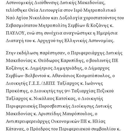
Αστυνομικής Διεύθυνσης Δυτικής Μακεδονίας,
τελέσθηκε Θεία Λειτουργία στον Ιερό Μητροπολιτικό
Ναό Αγίου Νικολάου και Δοξολογία χοροστατούντος του
Σεβασμιότατου Μητροπολίτη Σερβίων & Κοζάνης κ.
ΠΑΥΛΟΥ, ενώ στη συνέχεια αναγνώστηκε η Ημερήσια
Διαταγή του κ. Αρχηγού της Ελληνικής Αστυνομίας.
Στην εκδήλωση παρέστησαν, ο Περιφερειάρχης Δυτικής
Μακεδονίας κ. Θεόδωρος Καρυπίδης, ο βουλευτής ΠΕ
Κοζάνης κ. Δημήτριος Δημητριάδης, ο Δήμαρχος
Σερβίων-Βελβεντού κ. Αθανάσιος Κοσματόπουλος, o
Διοικητής Γ.Σ.Σ./ΔΕΠΣ Ταξίαρχος κ. Ιωάννης
Προκόπης, ο Διοικητής της 9
Ταξιαρχίας Πεζικού
ης
Ταξίαρχος κ. Νικόλαος Κατσίκας, ο Διοικητής
Περιφερειακής Πυροσβεστικής Διοίκησης Δυτικής
Μακεδονίας κ. Αριστείδης Μαυρόπουλος, ο
Αντιπερειφερειάρχης Οικονομικών ΠΕ κ. Ηλίας
Κάτανας, ο Πρόεδρος του Περιφερειακού συμβουλίου κ.