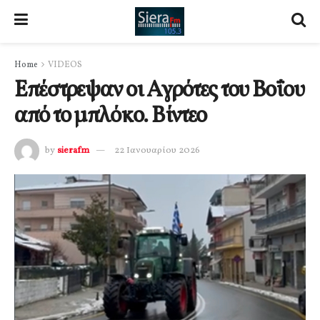
Home
VIDEOS
Επέστρεψαν οι Αγρότες του Βοΐου
από το μπλόκο. Βίντεο
by
sierafm
22 Ιανουαρίου 2026