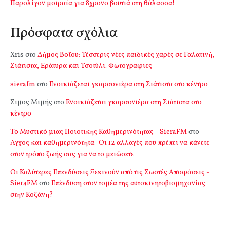
Παρολίγον μοιραία για 8χρονο βουτιά στη θάλασσα!
Πρόσφατα σχόλια
Xris
στο
Δήμος Βοΐου: Τέσσερις νέες παιδικές χαρές σε Γαλατινή,
Σιάτιστα, Εράτυρα και Τσοτύλι. Φωτογραφίες
sierafm
στο
Ενοικιάζεται γκαρσονιέρα στη Σιάτιστα στο κέντρο
Σιμος Μιμής
στο
Ενοικιάζεται γκαρσονιέρα στη Σιάτιστα στο
κέντρο
Το Μυστικό μιας Ποιοτικής Καθημερινότητας - SieraFM
στο
Αγχος και καθημερινότητα -Οι 12 αλλαγές που πρέπει να κάνετε
στον τρόπο ζωής σας για να το μειώσετε
Οι Καλύτερες Επενδύσεις Ξεκινούν από τις Σωστές Αποφάσεις -
SieraFM
στο
Επένδυση στον τομέα της αυτοκινητοβιομηχανίας
στην Κοζάνη?