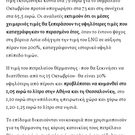
τιμή εκτοξεύτηκε κοντά στα 79 ευρώ για το συμβόλαιο
Οκτωβρίου προτού υποχωρήσει στα 73 και στη συνέχεια
στα 65,5 ευρώ. Οι αναλυτές
εκτιμούν ότι οι μέσες
χειμερινές τιμές θα ξεπεράσουν τις υψηλότερες τιμές που
καταγράφηκαν το περασμένο έτος
, όταν το έντονο ψύχος
στη βόρεια Ασία οδήγησε την τιμή του LNG σε αύξηση
πέραν του 200%, καταγράφοντας ιστορικό υψηλό
επίπεδο τιμών.
Η τιμή του πετρελαίου θέρμανσης -που θα ξεκινήσει να
διατίθεται από τις 15 Οκτωβρίου- θα είναι 20%
υψηλότερη από πέρυσι και
προβλέπεται να κυμανθεί στο
1,05 ευρώ το λίτρο στην Αθήνα και τη Θεσσαλονίκη
, στο
1,10 ευρώ στην υπόλοιπη ηπειρωτική χώρα και γύρω στο
1,20-1,25 ευρώ το λίτρο στα νησιά.
Το επίδομα δικαιούνται νοικοκυριά που χρησιμοποιούν
για τη θέρμανση της κύριας κατοικίας τους πετρέλαιο