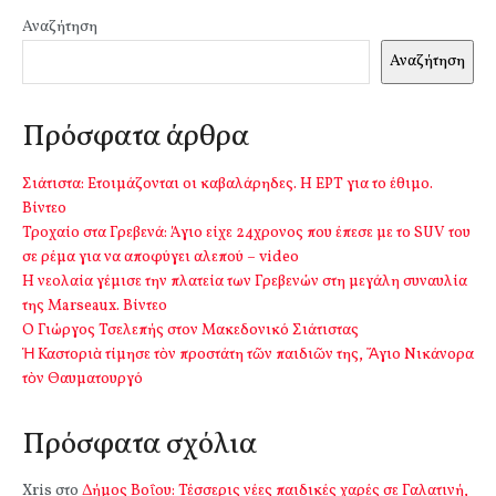
Αναζήτηση
Αναζήτηση
Πρόσφατα άρθρα
Σιάτιστα: Ετοιμάζονται οι καβαλάρηδες. Η ΕΡΤ για το έθιμο.
Βίντεο
Τροχαίο στα Γρεβενά: Άγιο είχε 24χρονος που έπεσε με το SUV του
σε ρέμα για να αποφύγει αλεπού – video
Η νεολαία γέμισε την πλατεία των Γρεβενών στη μεγάλη συναυλία
της Marseaux. Βίντεο
Ο Γιώργος Τσελεπής στον Μακεδονικό Σιάτιστας
Ἡ Καστοριὰ τίμησε τὸν προστάτη τῶν παιδιῶν της, Ἅγιο Νικάνορα
τὸν Θαυματουργό
Πρόσφατα σχόλια
Xris
στο
Δήμος Βοΐου: Τέσσερις νέες παιδικές χαρές σε Γαλατινή,