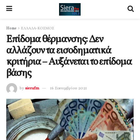
Home
ΕΛΛΑΔΑ-ΚΟΣΜΟΣ
Επίδομα θέρμανσης: Δεν
αλλάζουν τα εισοδηματικά
κριτήρια – Αυξάνεται το επίδομα
βάσης
by
sierafm
16 Σεπτεμβρίου 2021