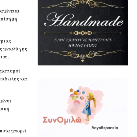
ναμένεται
 επίσημη
σμιας
ς μεταξύ γης
του.
ηματισμοί
νάδειξης και
μένοι
ορική
ποία μπορεί