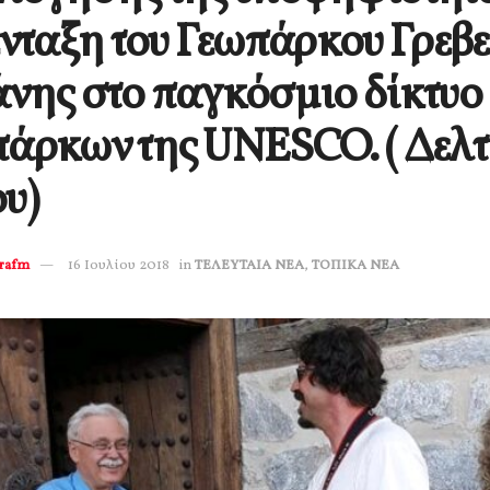
ένταξη του Γεωπάρκου Γρεβ
νης στο παγκόσμιο δίκτυο
άρκων της UNESCO. ( Δελτ
υ)
erafm
16 Ιουλίου 2018
in
ΤΕΛΕΥΤΑΙΑ ΝΕΑ
,
ΤΟΠΙΚΑ ΝΕΑ