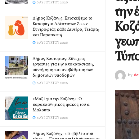
6 ΑΥΓΟΎΣΤΟΥ 2026
την 
Δήμος Κοζάνης: Επισκέψιμο το
Κοζά
Καταφύγιο Αδέσποτων Ζώων
Συντροφιάς κάθε Δευτέρα, Τετάρτη
και Παρασκευή
γεωπ
6 ΑΥΓΟΎΣΤΟΥ 2026
Τύπο
Δήμος Καστοριάς: Συνεχείς
εργασίες για την αποκατάσταση,
συντήρηση και αναβάθμιση των
δημοτικών υποδομών
by
si
6 ΑΥΓΟΎΣΤΟΥ 2026
«Μαζί για την Κοζάνη»: Ο
παραπλανητικός φακός του κ.
Μαλούτα
6 ΑΥΓΟΎΣΤΟΥ 2026
Δήμος Κοζάνης: «Το βιβλίο που