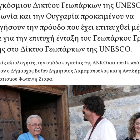
γκόσμιου Δικτύου Γεωπάρκων της UNES
πωνία και την Ουγγαρία προκειμένου να
γήσουν την πρόοδο που έχει επιτευχθεί μέ
 για την επιτυχή ένταξη του Γεωπάρκου Γ
ς στο Δίκτυο Γεωπάρκων της UNESCO.
είς αξιολογητές, την ομάδα εργασίας της ΑΝΚΟ και του Γεωπ
αν ο Δήμαρχος Βοΐου Δημήτριος Λαμπρόπουλος και η Αντιδή
τισμού Φωτεινή Ζιάρα.