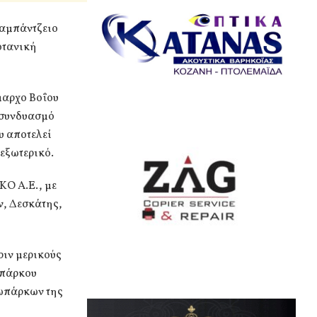
ραμπάντζειο
οτανική
μαρχο Βοΐου
ε συνδυασμό
υ αποτελεί
 εξωτερικό.
ΚΟ Α.Ε., με
ν, Δεσκάτης,
ιν μερικούς
ωπάρκου
εωπάρκων της