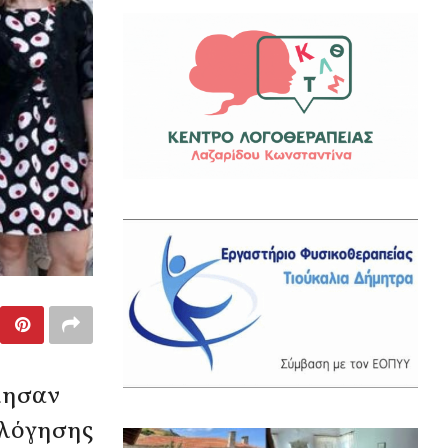
ίησαν
ολόγησης