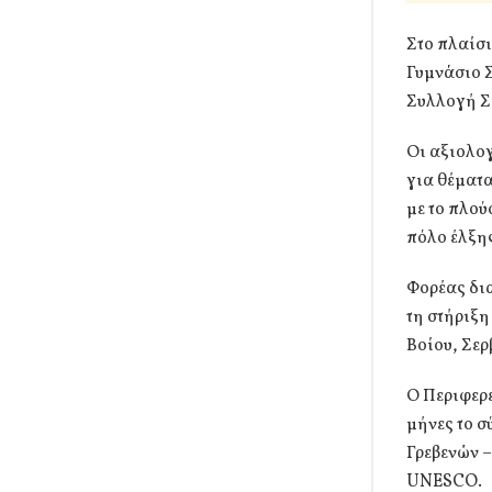
Στο πλαίσ
Γυμνάσιο Σ
Συλλογή Σ
Οι αξιολο
για θέματα
με το πλού
πόλο έλξης
Φορέας δια
τη στήριξη
Βοίου, Σερ
Ο Περιφερ
μήνες το 
Γρεβενών –
UNESCO.