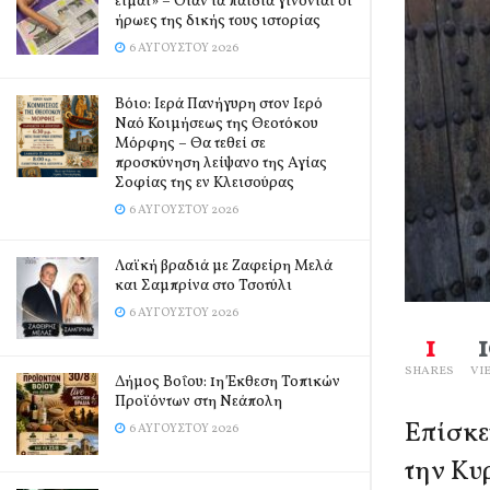
είμαι» – Όταν τα παιδιά γίνονται οι
ήρωες της δικής τους ιστορίας
6 ΑΥΓΟΎΣΤΟΥ 2026
Βόιο: Ιερά Πανήγυρη στον Ιερό
Ναό Κοιμήσεως της Θεοτόκου
Μόρφης – Θα τεθεί σε
προσκύνηση λείψανο της Αγίας
Σοφίας της εν Κλεισούρας
6 ΑΥΓΟΎΣΤΟΥ 2026
Λαϊκή βραδιά με Ζαφείρη Μελά
και Σαμπρίνα στο Τσοτύλι
6 ΑΥΓΟΎΣΤΟΥ 2026
1
SHARES
VI
Δήμος Βοΐου: 1η Έκθεση Τοπικών
Προϊόντων στη Νεάπολη
Επίσκε
6 ΑΥΓΟΎΣΤΟΥ 2026
την Κυ