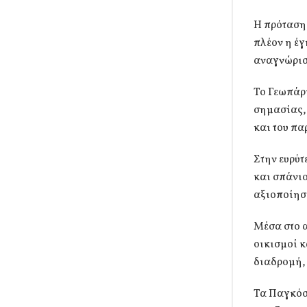
Η πρόταση 
πλέον η έ
αναγνώριση
Το Γεωπάρ
σημασίας, 
και του πα
Στην ευρύτ
και σπάνι
αξιοποίησ
Μέσα στο 
οικισμοί κ
διαδρομή, 
Τα Παγκόσ