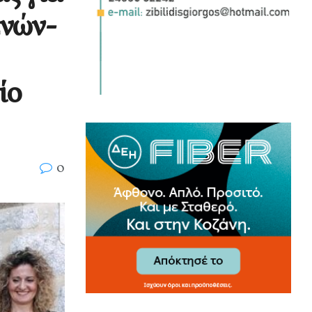
ενών-
ίο
0