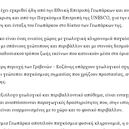
έχει εγκριθεί ήδη από την Εθνική Επιτροπή Γεωπάρκων και α
γκριση και από την Παγκόσμια Επιτροπή της UNESCO, για την
 και ένταξη του Γεωπάρκου στο δίκτυο των Γεωπάρκων της.
κο είναι ένας ενιαίος χώρος με γεωλογική κληρονομιά παγκό
με σπάνιους γεώτοπους και περιβάλλον και με στενούς δεσμού
ραδοσιακού τρόπου ζωής εκείνων που κατοικούν μέσα στα όρια 
ερη περιοχή των Γρεβενών – Κοζάνης υπάρχουν γεωλογικοί σχ
οι γεώτοποι παγκόσμιας σημασίας που χρήζουν προστασίας, α
ης.
αξιόλογο γεωλογικό και περιβαλλοντικό απόθεμα, είναι ενταγ
αι αναπτύσσονται παραγωγικές δραστηριότητες που, στην ιστ
είναι εναρμονισμένες με το χώρο και το φυσικό περιβάλλον.
μια Γεωπάρκα αποτελούν παγκόσμια φυσική κληρονομιά, η ο