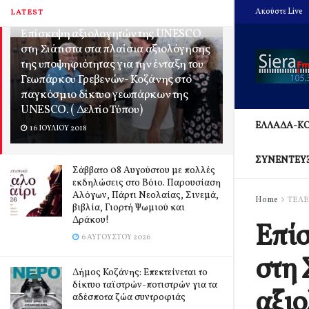
Ακούστε Live
LATEST
Επίσκεψη αξιολογητών της UNESCO
στη Σιάτιστα στα πλαίσια αξιολόγησης
της υποψηφιότητας για την ένταξη του
Γεωπάρκου Γρεβενών- Κοζάνης στο
παγκόσμιο δίκτυο γεωπάρκων της
UNESCO. ( Δελτίο Τύπου)
ΕΛΛΑΔΑ-Κ
16 ΙΟΥΛΊΟΥ 2018
ΣΥΝΕΝΤΕΥ
Σάββατο 08 Αυγούστου με πολλές
εκδηλώσεις στο Βόιο. Παρουσίαση
Αλόγων, Πάρτι Νεολαίας, Σινεμά,
Home
ΤΕΛΕ
βιβλία, Γιορτή Ψωμιού και
Δράκου!
Επί
6 ΑΥΓΟΎΣΤΟΥ 2026
στη 
Δήμος Κοζάνης: Επεκτείνεται το
δίκτυο ταϊστρών-ποτιστρών για τα
αξιο
αδέσποτα ζώα συντροφιάς