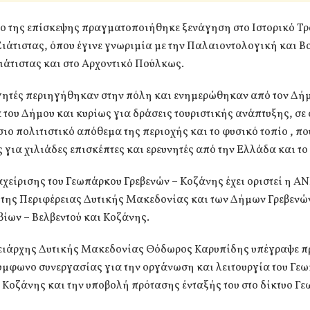
ιο της επίσκεψης πραγματοποιήθηκε ξενάγηση στο Ιστορικό Τ
ιάτιστας, όπου έγινε γνωριμία με την Παλαιοντολογική και Β
ιάτιστας και στο Αρχοντικό Πούλκως.
γητές περιηγήθηκαν στην πόλη και ενημερώθηκαν από τον Δή
 του Δήμου και κυρίως για δράσεις τουριστικής ανάπτυξης, σ
σιο πολιτιστικό απόθεμα της περιοχής και το φυσικό τοπίο , πο
 για χιλιάδες επισκέπτες και ερευνητές από την Ελλάδα και το
χείρισης του Γεωπάρκου Γρεβενών – Κοζάνης έχει οριστεί η ΑΝ
 της Περιφέρειας Δυτικής Μακεδονίας και των Δήμων Γρεβενώ
βίων – Βελβεντού και Κοζάνης.
ειάρχης Δυτικής Μακεδονίας Θόδωρος Καρυπίδης υπέγραψε πρ
σύμφωνο συνεργασίας για την οργάνωση και λειτουργία του Γε
 Κοζάνης και την υποβολή πρότασης ένταξής του στο δίκτυο Γ