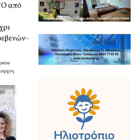
CO από
χρι
ρεβενών-
άρκου
μαρχος