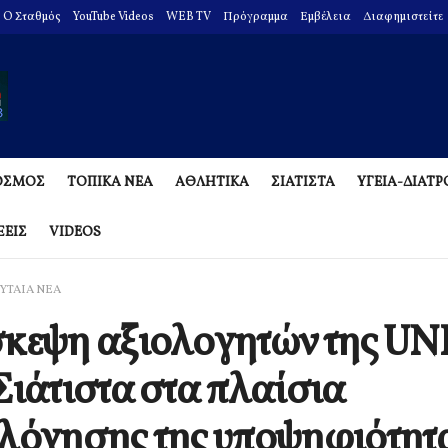
O Σταθμός
YouTube Videos
WEB TV
Πρόγραμμα
Εμβέλεια
Διαφημιστείτε
ΟΣΜΟΣ
ΤΟΠΙΚΑ ΝΕΑ
ΑΘΛΗΤΙΚΑ
ΣΙΑΤΙΣΤΑ
ΥΓΕΙΑ-ΔΙΑΤ
ΞΕΙΣ
VIDEOS
ΥΤΑΙΑ ΝΕΑ
σκεψη αξιολογητών της U
Σιάτιστα στα πλαίσια
λόγησης της υποψηφιότητα