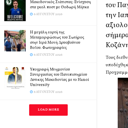
Μακεδονικός Σιάτιστας: Ενίσχυση
του Πα
στα γκολ ποστ με Θοδωρή Μήτκα
την Ια
6 ΑΥΓΟΎΣΤΟΥ 2026
αξιολο
Η μεγάλη εορτή της
σήμερα
Μεταμορφώσεως του Σωτήρος
στην Ιερά Μονή Δρυοβούνου
Κοζάνη
Βοΐου. Φωτογραφίες
6 ΑΥΓΟΎΣΤΟΥ 2026
Τους διεθν
υποδέχθηκ
Υπογραφή Μνημονίου
Προγραμμα
Συνεργασίας του Πανεπιστημίου
Δυτικής Μακεδονίας με το Hanoi
University
6 ΑΥΓΟΎΣΤΟΥ 2026
LOAD MORE