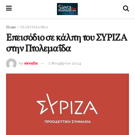
Home
ΤΕΛΕΥΤΑΙΑ ΝΕΑ
Επεισόδιο σε κάλπη του ΣΥΡΙΖΑ
στην Πτολεμαΐδα
by
sierafm
3 Νοεμβρίου 2024