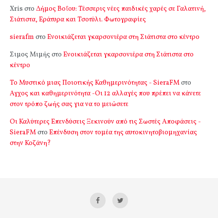
Xris
στο
Δήμος Βοΐου: Τέσσερις νέες παιδικές χαρές σε Γαλατινή,
Σιάτιστα, Εράτυρα και Τσοτύλι. Φωτογραφίες
sierafm
στο
Ενοικιάζεται γκαρσονιέρα στη Σιάτιστα στο κέντρο
Σιμος Μιμής
στο
Ενοικιάζεται γκαρσονιέρα στη Σιάτιστα στο
κέντρο
Το Μυστικό μιας Ποιοτικής Καθημερινότητας - SieraFM
στο
Αγχος και καθημερινότητα -Οι 12 αλλαγές που πρέπει να κάνετε
στον τρόπο ζωής σας για να το μειώσετε
Οι Καλύτερες Επενδύσεις Ξεκινούν από τις Σωστές Αποφάσεις -
SieraFM
στο
Επένδυση στον τομέα της αυτοκινητοβιομηχανίας
στην Κοζάνη?