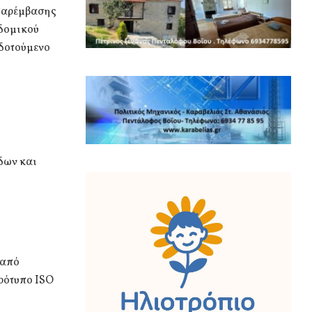
 παρέμβασης
οδομικού
ιδοτούμενο
δων και
 από
ρότυπο ISO