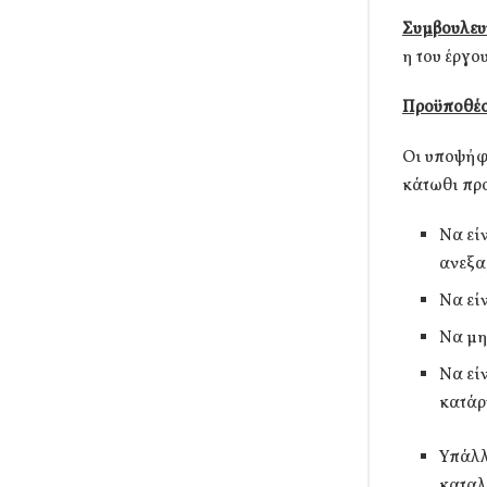
Συμβουλευ
η του έργο
Προϋποθέσ
Οι υποψήφι
κάτωθι πρ
Να εί
ανεξα
Να εί
Να μη
Να εί
κατάρ
Υπάλλ
καταλ