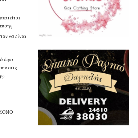
παιτείται
δευσης
τον να είναι
νά ώρα
υν στις
ής.
ι ΜΟΝΟ