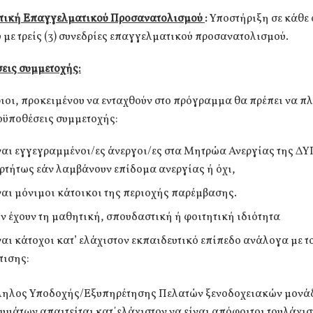
τική Επαγγελματικού Προσανατολισμού
:
Υποστήριξη σε κάθε
υ με τρείς (3) συνεδρίες επαγγελματικού προσανατολισμού.
εις συμμετοχής:
οι, προκειμένου να ενταχθούν στο πρόγραμμα θα πρέπει να πλ
οϋποθέσεις συμμετοχής:
ναι εγγεγραμμένοι/ες άνεργοι/ες στα Μητρώα Ανεργίας της ΔΥ
ρτήτως εάν λαμβάνουν επίδομα ανεργίας ή όχι,
ναι μόνιμοι κάτοικοι της περιοχής παρέμβασης.
ν έχουν τη μαθητική, σπουδαστική ή φοιτητική ιδιότητα
ναι κάτοχοι κατ’ ελάχιστον εκπαιδευτικό επίπεδο ανάλογα με τ
τισης:
ηλος Υποδοχής/Εξυπηρέτησης Πελατών ξενοδοχειακών μονά
υμάτων απαιτείται κατ΄ελάχιστον να είναι απόφοιτοι τουλάχισ