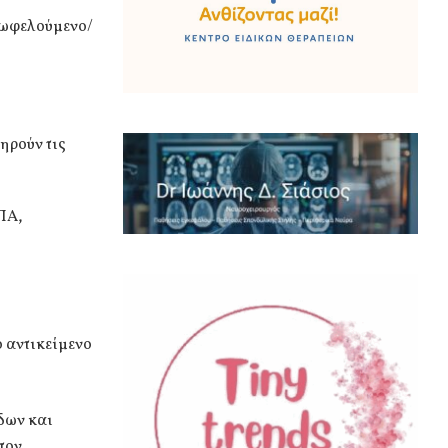
 ωφελούμενο/
ηρούν τις
ΠΑ,
ο αντικείμενο
δων και
τον