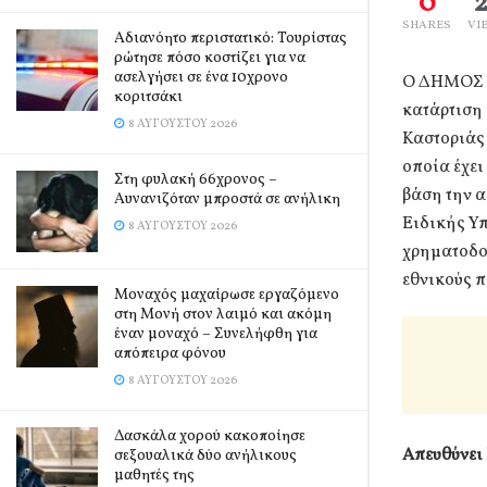
0
SHARES
VI
Αδιανόητο περιστατικό: Τουρίστας
ρώτησε πόσο κοστίζει για να
ασελγήσει σε ένα 10χρονο
Ο ΔΗΜΟΣ Κ
κοριτσάκι
κατάρτιση
8 ΑΥΓΟΎΣΤΟΥ 2026
Καστοριάς»
οποία έχε
Στη φυλακή 66χρονος –
βάση την α
Αυνανιζόταν μπροστά σε ανήλικη
Ειδικής Υπ
8 ΑΥΓΟΎΣΤΟΥ 2026
χρηματοδο
εθνικούς 
Μοναχός μαχαίρωσε εργαζόμενο
στη Μονή στον λαιμό και ακόμη
έναν μοναχό – Συνελήφθη για
απόπειρα φόνου
8 ΑΥΓΟΎΣΤΟΥ 2026
Δασκάλα χορού κακοποίησε
Απευθύνει
σεξουαλικά δύο ανήλικους
μαθητές της