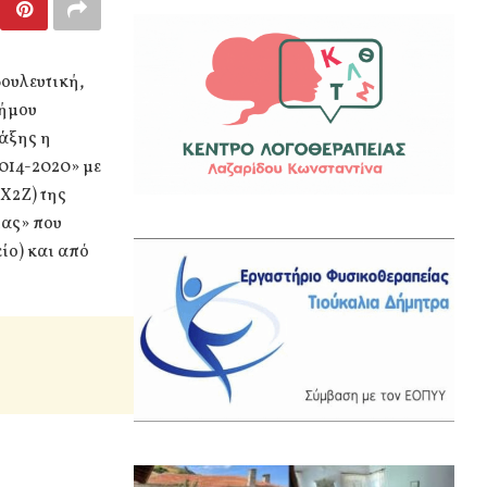
ουλευτική,
Δήμου
ράξης η
014-2020» με
Χ2Ζ) της
ίας» που
ίο) και από