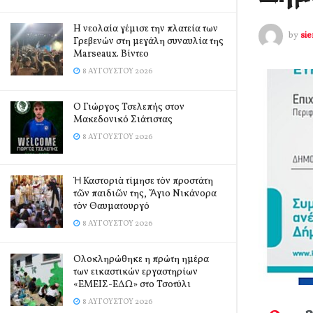
Η νεολαία γέμισε την πλατεία των
by
si
Γρεβενών στη μεγάλη συναυλία της
Marseaux. Βίντεο
8 ΑΥΓΟΎΣΤΟΥ 2026
Ο Γιώργος Τσελεπής στον
Μακεδονικό Σιάτιστας
8 ΑΥΓΟΎΣΤΟΥ 2026
Ἡ Καστοριὰ τίμησε τὸν προστάτη
τῶν παιδιῶν της, Ἅγιο Νικάνορα
τὸν Θαυματουργό
8 ΑΥΓΟΎΣΤΟΥ 2026
Ολοκληρώθηκε η πρώτη ημέρα
των εικαστικών εργαστηρίων
«ΕΜΕΙΣ-ΕΔΩ» στο Τσοτύλι
8 ΑΥΓΟΎΣΤΟΥ 2026