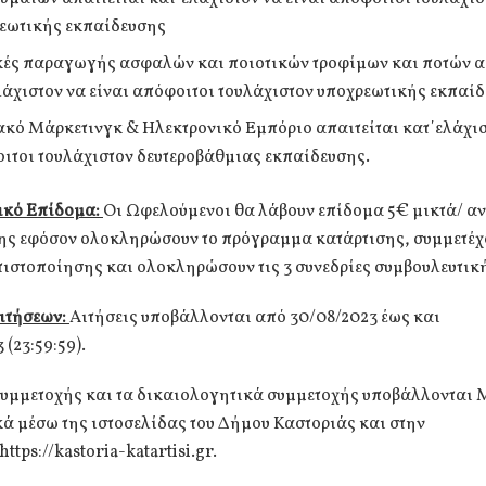
εωτικής εκπαίδευσης
κές παραγωγής ασφαλών και ποιοτικών τροφίμων και ποτών α
λάχιστον να είναι απόφοιτοι τουλάχιστον υποχρεωτικής εκπαί
κό Μάρκετινγκ & Ηλεκτρονικό Εμπόριο απαιτείται κατ΄ελάχισ
ιτοι τουλάχιστον δευτεροβάθμιας εκπαίδευσης.
ικό Επίδομα:
Οι Ωφελούμενοι θα λάβουν επίδομα 5€ μικτά/ α
ης εφόσον ολοκληρώσουν το πρόγραμμα κατάρτισης, συμμετέχο
πιστοποίησης και ολοκληρώσουν τις 3 συνεδρίες συμβουλευτικ
ιτήσεων:
Αιτήσεις υποβάλλονται από 30/08/2023 έως και
 (23:59:59).
συμμετοχής και τα δικαιολογητικά συμμετοχής υποβάλλοντα
ά μέσω της ιστοσελίδας του Δήμου Καστοριάς και στην
ttps://kastoria-katartisi.gr.