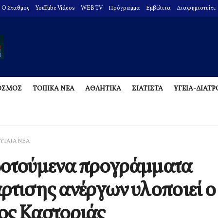
O Σταθμός
YouTube Videos
WEB TV
Πρόγραμμα
Εμβέλεια
Διαφημιστείτε
ΟΣΜΟΣ
ΤΟΠΙΚΑ ΝΕΑ
ΑΘΛΗΤΙΚΑ
ΣΙΑΤΙΣΤΑ
ΥΓΕΙΑ-ΔΙΑΤ
ΥΤΑΙΑ ΝΕΑ
δοτούμενα προγράμματα
ρτισης ανέργων υλοποιεί ο
ος Καστοριάς