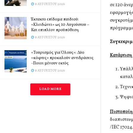
σε 120 άνε
8 ΑΥΓΟΎΣΤΟΥ 2026
εφαρμογής 
Έκτακτο επίδομα παιδιού:
συγκροτήμ
«Κλειδώνει» ως 10 Αυγούστου –
πρόγραμμ
Και επιπλέον προϋπόθεση
8 ΑΥΓΟΎΣΤΟΥ 2026
Συγκεκριμέ
«Τουρισμός για Όλους»: Δύο
Κατάρτιση 
«κόφτες» προκαλούν αντιδράσεις
-Ποιοι μένουν εκτός
Υπάλλ
8 ΑΥΓΟΎΣΤΟΥ 2026
κατα
Τεχνι
LOAD MORE
Ψηφια
Πιστοποίη
διαπιστευ
/IEC 17024