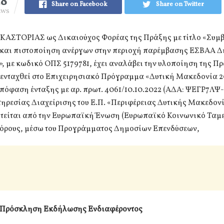
28
Share on Facebook
Share on Twitter
EWS
ΑΣΤΟΡΙΑΣ ως Δικαιούχος Φορέας της Πράξης με τίτλο «Συμβ
 και πιστοποίηση ανέργων στην περιοχή παρέμβασης ΕΣΒΑΑ 
, με κωδικό ΟΠΣ 5179781, έχει αναλάβει την υλοποίηση της Π
ι ενταχθεί στο Επιχειρησιακό Πρόγραμμα «Δυτική Μακεδονία 2
πόφαση ένταξης με αρ. πρωτ. 4061/10.10.2022 (ΑΔΑ: ΨΕΓΡ7ΛΨ-
ηρεσίας Διαχείρισης του Ε.Π. «Περιφέρειας Δυτικής Μακεδον
τείται από την Ευρωπαϊκή Ένωση (Ευρωπαϊκό Κοινωνικό Ταμε
πόρους, μέσω του Προγράμματος Δημοσίων Επενδύσεων,
 Πρόσκληση Εκδήλωσης Ενδιαφέροντος