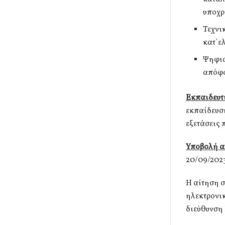
υποχρ
Τεχνι
κατ΄ε
Ψηφια
απόφο
Εκπαιδευτ
εκπαίδευσ
εξετάσεις 
Υποβολή α
20/09/2023
Η αίτηση 
ηλεκτρονικ
διεύθυνση h