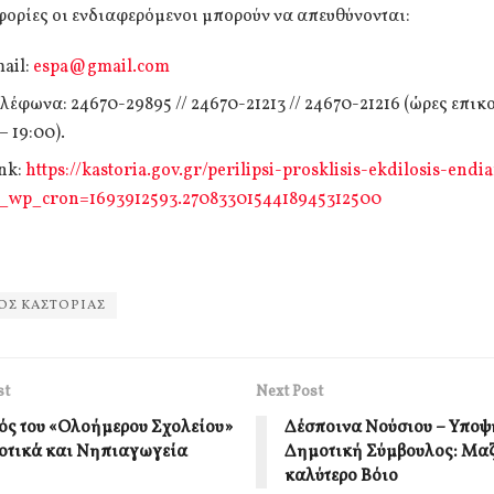
ορίες οι ενδιαφερόμενοι μπορούν να απευθύνονται:
mail:
espa@gmail.com
ηλέφωνα: 24670-29895 // 24670-21213 // 24670-21216 (ώρες επι
– 19:00).
ink:
https://kastoria.gov.gr/perilipsi-prosklisis-ekdilosis-endi
_wp_cron=1693912593.2708330154418945312500
Σ ΚΑΣΤΟΡΙΑΣ
st
Next Post
ός του «Ολοήμερου Σχολείου»
Δέσποινα Νούσιου – Υπο
οτικά και Νηπιαγωγεία
Δημοτική Σύμβουλος: Μαζ
καλύτερο Βόιο