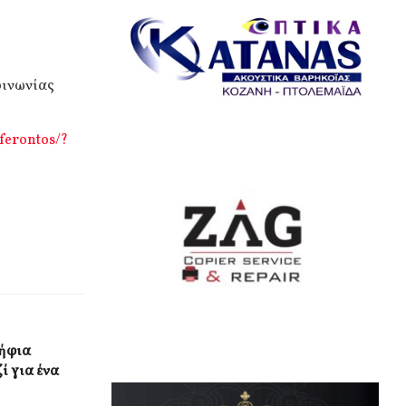
κοινωνίας
aferontos/?
ψήφια
ί για ένα