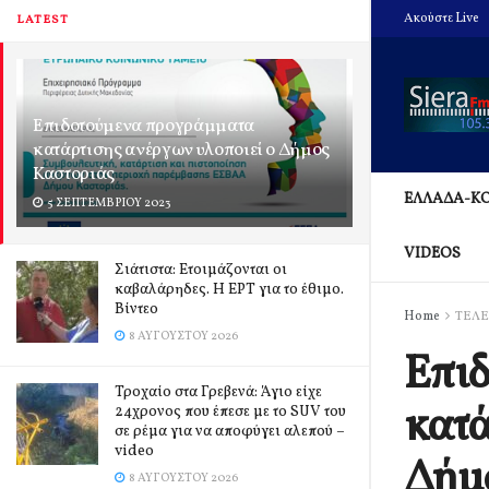
Ακούστε Live
LATEST
Επιδοτούμενα προγράμματα
κατάρτισης ανέργων υλοποιεί ο Δήμος
Καστοριάς
ΕΛΛΑΔΑ-Κ
5 ΣΕΠΤΕΜΒΡΊΟΥ 2023
VIDEOS
Σιάτιστα: Ετοιμάζονται οι
καβαλάρηδες. Η ΕΡΤ για το έθιμο.
Βίντεο
Home
ΤΕΛΕ
8 ΑΥΓΟΎΣΤΟΥ 2026
Επι
Τροχαίο στα Γρεβενά: Άγιο είχε
κατά
24χρονος που έπεσε με το SUV του
σε ρέμα για να αποφύγει αλεπού –
video
Δήμ
8 ΑΥΓΟΎΣΤΟΥ 2026