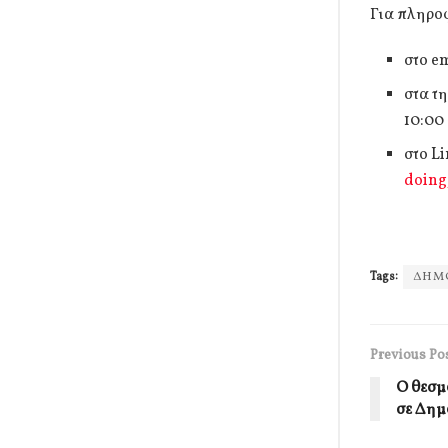
Για πληροφ
στο e
στα τ
10:00 
στο L
doing
Tags:
ΔΗΜΟ
Previous Po
Ο θεσμ
σε Δημ