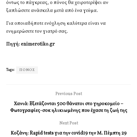
όντως το πάγκρεας, ο πόνος θα χειροτερέψει αν
ξαπλώσετε ανάσκελα μετά από ένα γεύμα.
Για οποιαδήποτε ενόχληση καλύτερα είναι να
ενημερώσετε τον γιατρό σας.
Πηγή: enimerotiko.gr
Tags:
ΠΟΝΟΣ
Previous Post
Χανιά: Eξετάζονται 500 θάνατοι στο γηροκομείο –
Φωτογραφίες-σοκ ηλικιωμένης που έχασε τη ζωή της
Next Post
Κοζάνη: Rapid tests για την covid19 την Μ. Πέμπτη 29