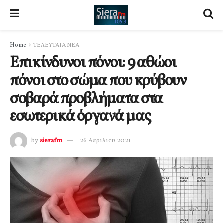
Home
ΤΕΛΕΥΤΑΙΑ ΝΕΑ
Επικίνδυνοι πόνοι: 9 αθώοι
πόνοι στο σώμα που κρύβουν
σοβαρά προβλήματα στα
εσωτερικά όργανά μας
by
sierafm
26 Απριλίου 2021