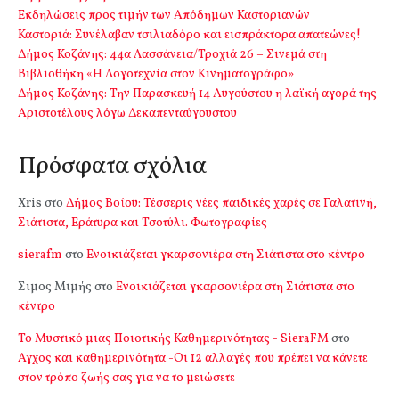
Εκδηλώσεις προς τιμήν των Απόδημων Καστοριανών
Καστοριά: Συνέλαβαν τσιλιαδόρο και εισπράκτορα απατεώνες!
Δήμος Κοζάνης: 44α Λασσάνεια/Τροχιά 26 – Σινεμά στη
Βιβλιοθήκη «Η Λογοτεχνία στον Κινηματογράφο»
Δήμος Κοζάνης: Την Παρασκευή 14 Αυγούστου η λαϊκή αγορά της
Αριστοτέλους λόγω Δεκαπενταύγουστου
Πρόσφατα σχόλια
Xris
στο
Δήμος Βοΐου: Τέσσερις νέες παιδικές χαρές σε Γαλατινή,
Σιάτιστα, Εράτυρα και Τσοτύλι. Φωτογραφίες
sierafm
στο
Ενοικιάζεται γκαρσονιέρα στη Σιάτιστα στο κέντρο
Σιμος Μιμής
στο
Ενοικιάζεται γκαρσονιέρα στη Σιάτιστα στο
κέντρο
Το Μυστικό μιας Ποιοτικής Καθημερινότητας - SieraFM
στο
Αγχος και καθημερινότητα -Οι 12 αλλαγές που πρέπει να κάνετε
στον τρόπο ζωής σας για να το μειώσετε