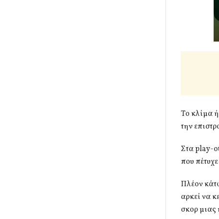
Το κλίμα ή
την επιστρ
Στα play-o
που πέτυχε
Πλέον κάτω
αρκεί να κ
σκορ μιας 