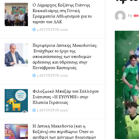
Ο Δήμαρχος Κοζάνης Γιάννης
Κοκκαλιάρης στη Γενική
by
si
Γραμματεία Αθλητισμού για το
ταρτάν του ΔΑΚ
5 ΑΥΓΟΎΣΤΟΥ 2026
Περιφέρεια Δυτικής Μακεδονίας:
Εντάχθηκε το έργο της
αποκατάστασης των υποδομών
άρδευσης και ύδρευσης στην
Πεντάβρυσο Καστοριάς
5 ΑΥΓΟΎΣΤΟΥ 2026
Φιλοζωικό Μπαζάρ του Συλλόγου
Σιάτιστας «Η ΕΥΘΥΝΗ» στην
Πλατεία Γεράνειας
5 ΑΥΓΟΎΣΤΟΥ 2026
Η Δυτική Μακεδονία (και η
Κοζάνη) στο περιθώριο: Όταν οι
αριθμοί των μόνιμων διορισμών