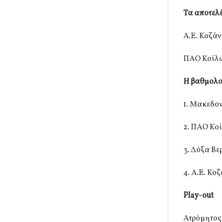
Τα αποτελέ
Α.Ε. Κοζά
ΠΑΟ Κοίλω
Η βαθμολο
1. Μακεδον
2. ΠΑΟ Κοί
3. Δόξα Βε
4. Α.Ε. Κοζ
Play-out
Ατρόμητος