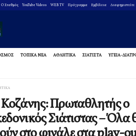
O Σταθμός
YouTube Videos
WEB TV
Πρόγραμμα
Εμβέλεια
Διαφημιστείτε
ΟΣΜΟΣ
ΤΟΠΙΚΑ ΝΕΑ
ΑΘΛΗΤΙΚΑ
ΣΙΑΤΙΣΤΑ
ΥΓΕΙΑ-ΔΙΑΤ
ΗΤΙΚΑ
Κοζάνης: Πρωταθλητής ο
δονικός Σιάτιστας – Όλα 
ούν στο φινάλε στα play-o