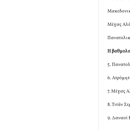
Μακεδονικό
Μέγας Αλέ
Πανατολικ
Η βαθμολο
5. Πανατολ
6. Ατρόμητ
7. Μέγας Α
8. Τιτάν Σ
9. Δαναοί 