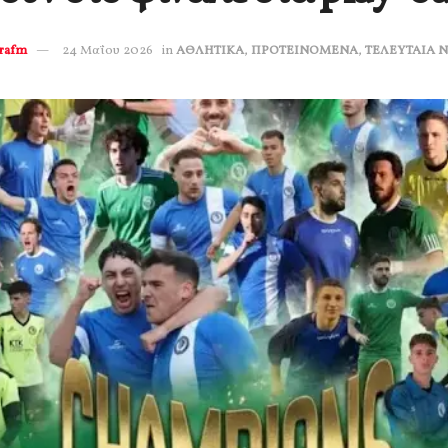
erafm
24 Μαΐου 2026
in
ΑΘΛΗΤΙΚΑ
,
ΠΡΟΤΕΙΝΟΜΕΝΑ
,
ΤΕΛΕΥΤΑΙΑ 