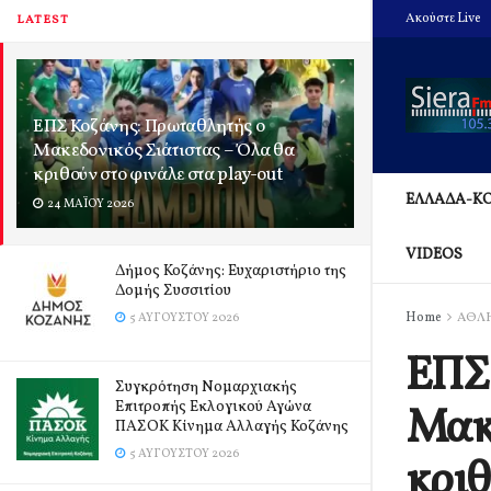
Ακούστε Live
LATEST
ΕΠΣ Κοζάνης: Πρωταθλητής ο
Μακεδονικός Σιάτιστας – Όλα θα
κριθούν στο φινάλε στα play-out
ΕΛΛΑΔΑ-Κ
24 ΜΑΪ́ΟΥ 2026
VIDEOS
Δήμος Κοζάνης: Ευχαριστήριο της
Δομής Συσσιτίου
Home
ΑΘΛ
5 ΑΥΓΟΎΣΤΟΥ 2026
ΕΠΣ 
Συγκρότηση Νομαρχιακής
Επιτροπής Εκλογικού Αγώνα
Μακε
ΠΑΣΟΚ Κίνημα Αλλαγής Κοζάνης
5 ΑΥΓΟΎΣΤΟΥ 2026
κριθ