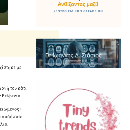
χίστηκε με
μονή του κάτι
 Βελβεντό.
λειωμένος»
ποιοδήποτε
λιο.