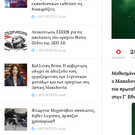
εκπαιδευτικών εκθέτουν τις
διακηρύξεις
5 ΑΥΓΟΎΣΤΟΥ 2026
Ανακοίνωση ΣΕΕΕΝ για τις
απολύσεις στο ορυχείο Νότιο
Πεδίο της ΔΕΗ ΑΕ
0
2
5 ΑΥΓΟΎΣΤΟΥ 2026
SHARES
V
Καλλιόπη Βέττα: Η κυβέρνηση
οδηγεί σε αδιέξοδο τους
Μεθυσμένη 
εργαζόμενους των λιγνιτικών
ο Μακεδονι
μονάδων και των ορυχείων στη
Δυτική Μακεδονία
του πρωταθ
5 ΑΥΓΟΎΣΤΟΥ 2026
στην Γ΄ Εθ
Φλώρινα: Μηχανόβιοι απατεώνες,
δήθεν λογιστές, άρπαξαν
χρυσαφικά!!
5 ΑΥΓΟΎΣΤΟΥ 2026