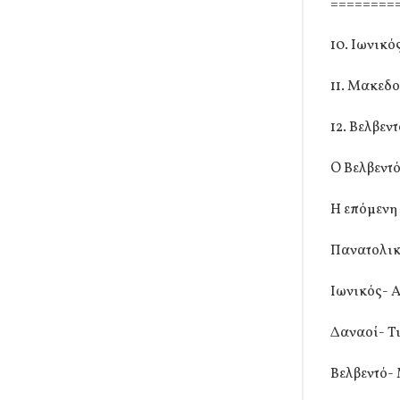
========
10. Ιωνικό
11. Μακεδο
12. Βελβεντ
O Βελβεντό
Η επόμενη 
Πανατολικ
Ιωνικός- 
Δαναοί- Τ
Βελβεντό-