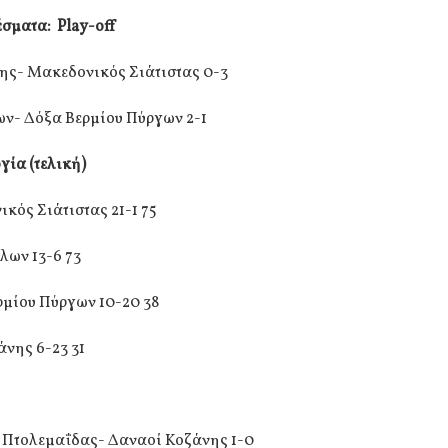
σματα: Play-off
νης- Μακεδονικός Σιάτιστας 0-3
ν- Δόξα Βερμίου Πύργων 2-1
γία (τελική)
ικός Σιάτιστας 21-1 75
λων 13-6 73
ρμίου Πύργων 10-20 38
άνης 6-23 31
 Πτολεμαΐδας- Δαναοί Κοζάνης 1-0