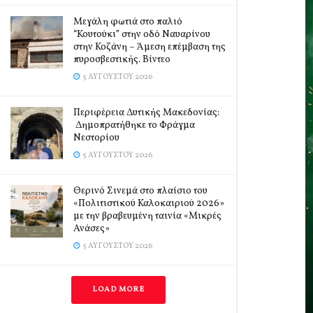
Μεγάλη φωτιά στο παλιό
“Κουτούκι” στην οδό Ναυαρίνου
στην Κοζάνη – Άμεση επέμβαση της
πυροσβεστικής. Βίντεο
5 ΑΥΓΟΎΣΤΟΥ 2026
Περιφέρεια Δυτικής Μακεδονίας:
Δημοπρατήθηκε το Φράγμα
Νεστορίου
5 ΑΥΓΟΎΣΤΟΥ 2026
Θερινό Σινεμά στο πλαίσιο του
«Πολιτιστικού Καλοκαιριού 2026»
με την βραβευμένη ταινία «Μικρές
Ανάσες»
5 ΑΥΓΟΎΣΤΟΥ 2026
LOAD MORE