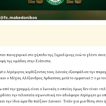
ταν πανηγυρικό στο γήπεδο της Ξηρολίμνης ενώ το γλέντι συνε
οφή της ομάδας στην Σιάτιστα.
ut ο Ατρόμητος κερδίζοντας τους Δανούς εξασφάλισε την παρα
 και ο Μέγας Αλέξανδρος Άρδασσας μετά το εμφατικό 7-1 με τον
 από την γραμμή είναι ο Ιωνικός ο οποίος όμως δεν είναι «τε
ερδίσει την τελευταία αγωνιστική τον αδιάφορο Ατρόμητο με ο
και την ίδια ώρα θα παίζουν Δαναοί- Τιτάν για μια θέση στον ή