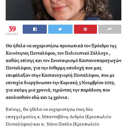
39
SHARES
Θα ήθελα να ευχαριστήσω προσωπικά τον Πρόεδρο της
Κοινότητας Πενταλόφου, τον Πολιτιστικό Σύλλογο ,
καθώς επίσης και τον Συνεταιρισμό Καστανοπαραγωγών
Πενταλόφου, για την ένθερμη υποδοχή που μας
επιφύλαξαν στην Καστανογιορτή Πενταλόφου, που με
επιτυχία διοργάνωσαν την Κυριακή 3 Νοεμβρίου 2019,
για ακόμη μια χρονιά, τηρώντας την παράδοση που
ακολουθούν εδώ και 14 χρόνια .
Επίσης, θα ήθελα να ευχαριστήσω τους δύο
επαγγελματίες κ. Μπανταβάνη Ανδρέα (Κρεοπωλείο
Πενταλόφου) και κ. Νάνο Παύλο (Κρεοπωλείο