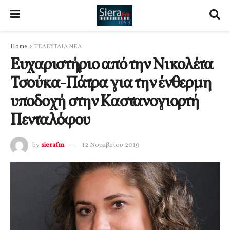
Home
ΤΕΛΕΥΤΑΙΑ ΝΕΑ
Ευχαριστήριο από την Νικολέτα
Τσούκα-Πάτρα για την ένθερμη
υποδοχή στην Καστανογιορτή
Πενταλόφου
by
sierafm
12 Νοεμβρίου 2019