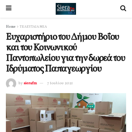
Home
ΤΕΛΕΥΤΑΙΑ ΝΕΑ
Ευχαριστήριο του Δήμου Βοΐου
και του Κοινωνικού
Παντοπωλείου για την δωρεά του
Ιδρύματος Παπαγεωργίου
by
sierafm
7 Ιουλίου 2021