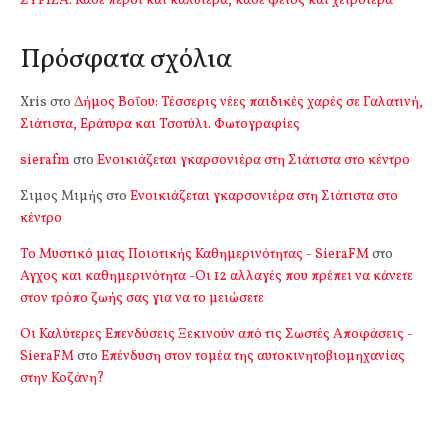
ΣΥΡΙΖΑ: Κάθε πέρσι και καλύτερα, κάθε φέτος και χειρότερα
Πρόσφατα σχόλια
Xris
στο
Δήμος Βοΐου: Τέσσερις νέες παιδικές χαρές σε Γαλατινή,
Σιάτιστα, Εράτυρα και Τσοτύλι. Φωτογραφίες
sierafm
στο
Ενοικιάζεται γκαρσονιέρα στη Σιάτιστα στο κέντρο
Σιμος Μιμής
στο
Ενοικιάζεται γκαρσονιέρα στη Σιάτιστα στο
κέντρο
Το Μυστικό μιας Ποιοτικής Καθημερινότητας - SieraFM
στο
Αγχος και καθημερινότητα -Οι 12 αλλαγές που πρέπει να κάνετε
στον τρόπο ζωής σας για να το μειώσετε
Οι Καλύτερες Επενδύσεις Ξεκινούν από τις Σωστές Αποφάσεις -
SieraFM
στο
Επένδυση στον τομέα της αυτοκινητοβιομηχανίας
στην Κοζάνη?