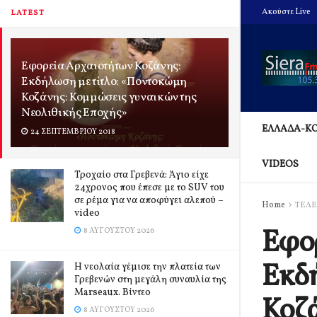
Ακούστε Live
LATEST
Εφορεία Αρχαιοτήτων Κοζάνης:
Εκδήλωση με τίτλο: «Ποντοκώμη
Κοζάνης: Κομμώσεις γυναικών της
Νεολιθικής Εποχής»
ΕΛΛΑΔΑ-Κ
24 ΣΕΠΤΕΜΒΡΊΟΥ 2018
VIDEOS
Τροχαίο στα Γρεβενά: Άγιο είχε
24χρονος που έπεσε με το SUV του
σε ρέμα για να αποφύγει αλεπού –
Home
ΤΕΛΕ
video
Εφορ
8 ΑΥΓΟΎΣΤΟΥ 2026
Εκδή
Η νεολαία γέμισε την πλατεία των
Γρεβενών στη μεγάλη συναυλία της
Marseaux. Βίντεο
Κοζά
8 ΑΥΓΟΎΣΤΟΥ 2026