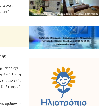
ύ. Είναι
ισμικό
 της
άμματος έχει
 η Διεύθυνση
 της Γενικής
υ Πολιτισμού
να έρθουν σε