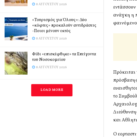
8 ΑΥΓΟΎΣΤΟΥ 2026
εντάσσουν 
ανάγκη η π
«Τουρισμός για Όλους»: Δύο
φαινόμενο 
«κόφτες» προκαλούν αντιδράσεις
-Ποιοι μένουν εκτός
8 ΑΥΓΟΎΣΤΟΥ 2026
Φίδι «επισκέφθηκε» τα Επείγοντα
του Νοσοκομείου
8 ΑΥΓΟΎΣΤΟΥ 2026
Πρόκειται 
πρόσβασης 
ευαισθητοπ
LOAD MORE
το Συμβούλ
Αρχαιολογ
Διεύθυνση
και Αθλητ
Ο εορταστι