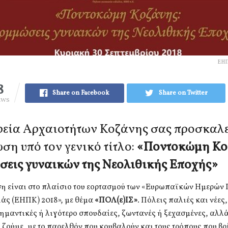
ΕΗΠ
8
Share on Facebook
Share on Twitter
EWS
εία Αρχαιοτήτων Κοζάνης σας προσκαλε
ση υπό τον γενικό τίτλο:
«Ποντοκώμη Κο
εις γυναικών της Νεολιθικής Εποχής»
η είναι στο πλαίσιο του εορτασμού των «Ευρωπαϊκών Ημερών 
άς (ΕΗΠΚ) 2018», με θέμα
«ΠΟΛ(ε)ΙΣ»
. Πόλεις παλιές και νέες,
ημαντικές ή λιγότερο σπουδαίες, ζωντανές ή ξεχασμένες, αλλά
 ζούμε, με το παρελθόν που κουβαλούν και τους τρόπους που βρ