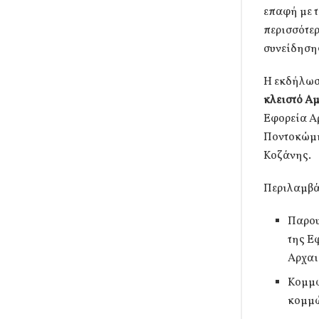
επαφή με τ
περισσότερ
συνείδησης
Η εκδήλωσ
κλειστό Α
Εφορεία Α
Ποντοκώμη
Κοζάνης.
Περιλαμβά
Παρου
της Ε
Αρχαι
Κομμω
κομμώ