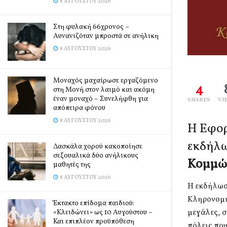
8 ΑΥΓΟΎΣΤΟΥ 2026
Στη φυλακή 66χρονος –
Αυνανιζόταν μπροστά σε ανήλικη
8 ΑΥΓΟΎΣΤΟΥ 2026
Μοναχός μαχαίρωσε εργαζόμενο
4
στη Μονή στον λαιμό και ακόμη
έναν μοναχό – Συνελήφθη για
SHARES
VI
απόπειρα φόνου
8 ΑΥΓΟΎΣΤΟΥ 2026
Η Εφορ
εκδήλω
Δασκάλα χορού κακοποίησε
σεξουαλικά δύο ανήλικους
Κομμώσ
μαθητές της
8 ΑΥΓΟΎΣΤΟΥ 2026
Η εκδήλωσ
Κληρονομι
Έκτακτο επίδομα παιδιού:
μεγάλες, σ
«Κλειδώνει» ως 10 Αυγούστου –
Και επιπλέον προϋπόθεση
πόλεις που