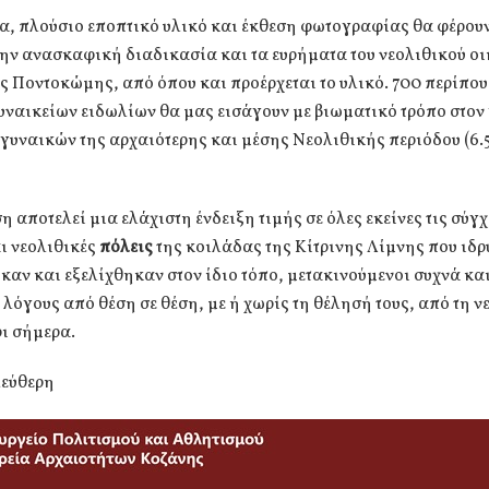
, πλούσιο εποπτικό υλικό και έκθεση φωτογραφίας θα φέρουν 
ην ανασκαφική διαδικασία και τα ευρήματα του νεολιθικού οι
 Ποντοκώμης, από όπου και προέρχεται το υλικό. 700 περίπο
ναικείων ειδωλίων θα μας εισάγουν με βιωματικό τρόπο στον
γυναικών της αρχαιότερης και μέσης Νεολιθικής περιόδου (6
 αποτελεί μια ελάχιστη ένδειξη τιμής σε όλες εκείνες τις σύγχ
ι νεολιθικές
πόλεις
της κοιλάδας της Κίτρινης Λίμνης που ιδ
αν και εξελίχθηκαν στον ίδιο τόπο, μετακινούμενοι συχνά και
λόγους από θέση σε θέση, με ή χωρίς τη θέλησή τους, από τη ν
ι σήμερα.
λεύθερη