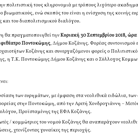
ην πολιτιστική τους κληρονομιά με τρόπους λιγότερο ακαδημ
ο βιωματικούς, ενώ σκοπός του είναι η ενίσχυση της κοινής ε
 και του διαπολιτισμικού διαλόγου.
η θα πραγματοποιηθεί την
Κυριακή 30 Σεπτεμβρίου 2018, ώρα 
μφιθέατρο Ποντοκώμης
, Δήμου Κοζάνης. Φορέας συντονισμού ε
ρχαιοτήτων Κοζάνης και συνεργαζόμενοι φορείς ο Πολιτιστικ
ς, η Τ.Κ. Ποντοκώμης Δήμου Κοζάνης και ο Σύλλογος Κομμω
νει:
σίαση των ευρημάτων, με έμφαση στα νεολιθικά ειδώλια, τω
φορείας στην Ποντοκώμη, από την Αρετή Χονδρογιάννη – Μετό
ολόγου, Προϊσταμένης της ΕΦΑ Κοζάνης.
τές / κομμώτριες του νομού Κοζάνης θα αναπαράγουν νεολιθι
σεις, χτενίζοντας γυναίκες της περιοχής.