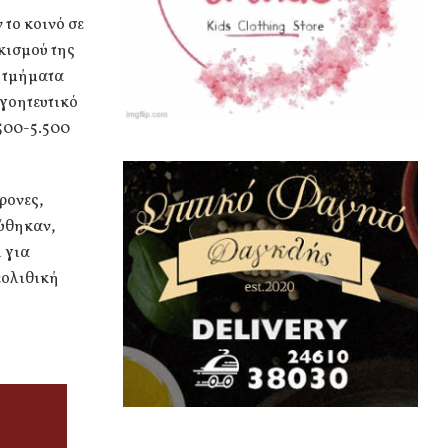
το κοινό σε
κισμού της
υ τμήματα
 γοητευτικό
.500-5.500
ρονες,
ρύθηκαν,
 για
εολιθική