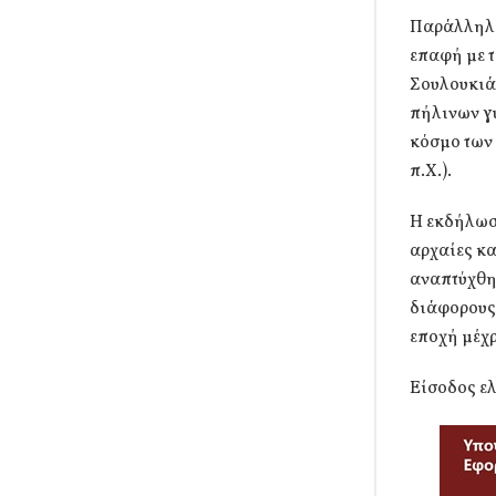
Παράλληλα
επαφή με τ
Σουλουκιάς
πήλινων γυ
κόσμο των 
π.Χ.).
Η εκδήλωση
αρχαίες κα
αναπτύχθηκ
διάφορους 
εποχή μέχρ
Είσοδος ε