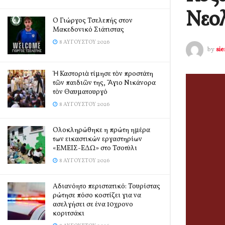
Νεολ
Ο Γιώργος Τσελεπής στον
Μακεδονικό Σιάτιστας
8 ΑΥΓΟΎΣΤΟΥ 2026
by
si
Ἡ Καστοριὰ τίμησε τὸν προστάτη
τῶν παιδιῶν της, Ἅγιο Νικάνορα
τὸν Θαυματουργό
8 ΑΥΓΟΎΣΤΟΥ 2026
Ολοκληρώθηκε η πρώτη ημέρα
των εικαστικών εργαστηρίων
«ΕΜΕΙΣ-ΕΔΩ» στο Τσοτύλι
8 ΑΥΓΟΎΣΤΟΥ 2026
Αδιανόητο περιστατικό: Τουρίστας
ρώτησε πόσο κοστίζει για να
ασελγήσει σε ένα 10χρονο
κοριτσάκι