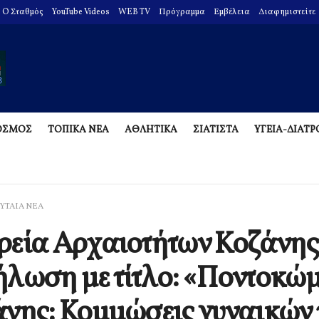
O Σταθμός
YouTube Videos
WEB TV
Πρόγραμμα
Εμβέλεια
Διαφημιστείτε
ΟΣΜΟΣ
ΤΟΠΙΚΑ ΝΕΑ
ΑΘΛΗΤΙΚΑ
ΣΙΑΤΙΣΤΑ
ΥΓΕΙΑ-ΔΙΑΤ
ΥΤΑΙΑ ΝΕΑ
εία Αρχαιοτήτων Κοζάνης
λωση με τίτλο: «Ποντοκώ
νης: Κομμώσεις γυναικών 