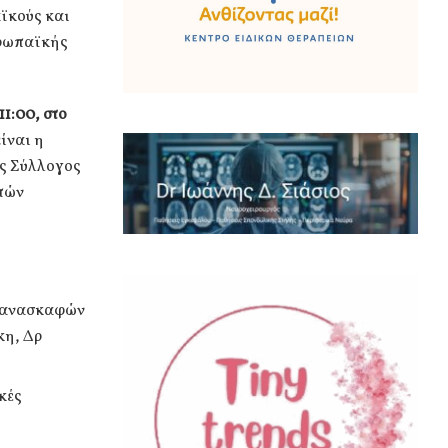
αϊκούς και
υρωπαϊκής
11:00, στο
ίναι η
ός Σύλλογος
τών
ν ανασκαφών
κη, Δρ
κές