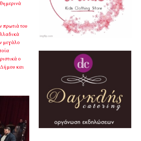
αθημερινά
ν πρωτιά του
ελλαδικά
αν μεγάλο
ποία
ριστικά ο
 Δήμου και