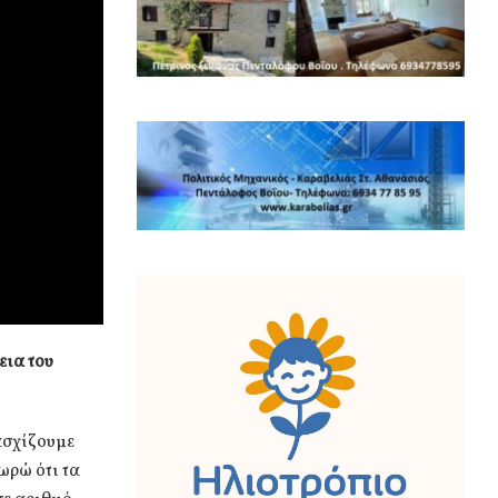
εια του
ασχίζουμε
ωρώ ότι τα