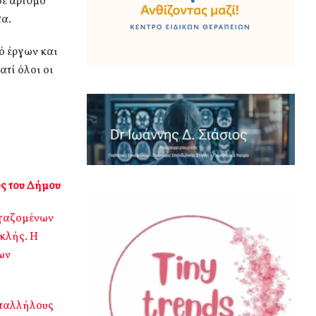
σε αριθμό
α.
ό έργων και
τί όλοι οι
ς του Δήμου
ργαζομένων
κλής. Η
ων
υπαλλήλους