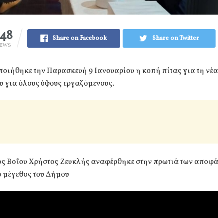
48
Share on Facebook
Share on Twitter
IEWS
ιήθηκε την Παρασκευή 9 Ιανουαρίου η κοπή πίτας για τη νέα
υ για όλους ύψους εργαζόμενους.
ς Βοΐου Χρήστος Ζευκλής αναφέρθηκε στην πρωτιά των αποφά
ο μέγεθος του Δήμου