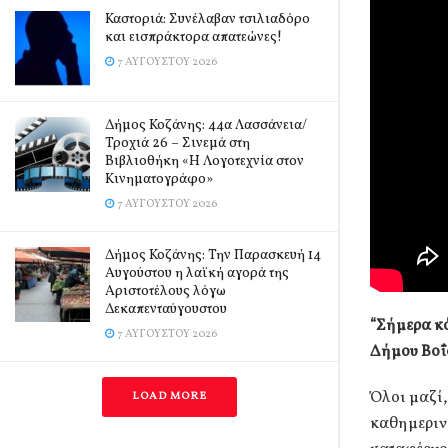
Καστοριά: Συνέλαβαν τσιλιαδόρο
και εισπράκτορα απατεώνες!
7 ΑΥΓΟΎΣΤΟΥ 2026
Δήμος Κοζάνης: 44α Λασσάνεια/
Τροχιά 26 – Σινεμά στη
Βιβλιοθήκη «Η Λογοτεχνία στον
Κινηματογράφο»
7 ΑΥΓΟΎΣΤΟΥ 2026
Δήμος Κοζάνης: Την Παρασκευή 14
Αυγούστου η λαϊκή αγορά της
Αριστοτέλους λόγω
Δεκαπενταύγουστου
“Σήμερα κό
7 ΑΥΓΟΎΣΤΟΥ 2026
Δήμου Βοΐο
Όλοι μαζί,
LOAD MORE
καθημερινά