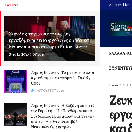
Ακούστε Live
LATEST
Ζευκλής στην κοπή πίτας: 367
εργαζόμενοι λειτουργούν ως ομάδα και
δίνουν πρωτιά στο Δήμο Βοΐου. Βίντεο
ΕΛΛΑΔΑ-Κ
10 ΙΑΝΟΥΑΡΊΟΥ 2026
ΣΥΝΕΝΤΕΥ
Δήμος Κοζάνης: Το party που όλοι
αγαπήσαμε επιστρέφει! – Daddy
Cool
Home
VID
7 ΑΥΓΟΎΣΤΟΥ 2026
Ζευκ
Δήμος Κοζάνης: Η Κοζάνη συναντά
εργα
την Ευρώπη – Η «Πανδώρα» και ο
Σύνδεσμος Γραμμάτων και Τεχνών
στο 27ο Διεθνές Φεστιβάλ
και 
Νεανικών Ορχηστρών