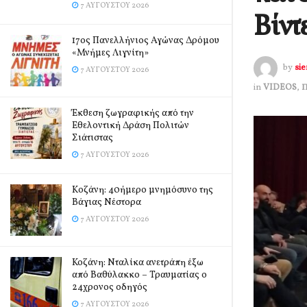
7 ΑΥΓΟΎΣΤΟΥ 2026
Βίντ
17ος Πανελλήνιος Αγώνας Δρόμου
«Μνήμες Λιγνίτη»
by
si
7 ΑΥΓΟΎΣΤΟΥ 2026
in
VIDEOS
,
Έκθεση ζωγραφικής από την
Εθελοντική Δράση Πολιτών
Σιάτιστας
7 ΑΥΓΟΎΣΤΟΥ 2026
Kοζάνη: 40ήμερο μνημόσυνο της
Βάγιας Νέστορα
7 ΑΥΓΟΎΣΤΟΥ 2026
Κοζάνη: Νταλίκα ανετράπη έξω
από Βαθύλακκο – Τραυματίας ο
24χρονος οδηγός
7 ΑΥΓΟΎΣΤΟΥ 2026