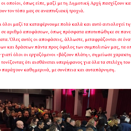
 οι οποίοι, όπως είπε, μαζί με τη Δημοτική Αρχή πασχίζουν κ
ουν τον τόπο μας σε αναπτυξιακή τροχιά.
 όλοι μαζί τα καταφέρνουμε πολύ καλά και αυτό αιτιολογεί τη
 σε αριθμό αποφάσεων, όπως πρόσφατα αποτυπώθηκε σε παν
τα. Όλες αυτές οι αποφάσεις, άλλωστε, μεταφράζονται σε έν
γων και δράσεων πάντα προς όφελος των συμπολιτών μας, τα ο
γιατί όλοι οι εργαζόμενοι «βάζουν πλάτη», σημείωσε χαρακτη
τονίζοντας ότι αισθάνεται υπερήφανος για όλα τα στελέχη του
υ παράγουν καθημερινά, με συνέπεια και αυταπάρνηση.