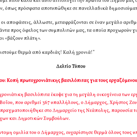
με πολύ καλά και αυτό αιτιολογεί την πρωτιά του Δήμου μας 
, όπως πρόσφατα αποτυπώθηκε σε πανελλαδικά δημοσιεύματ
 οι αποφάσεις, άλλωστε, μεταφράζονται σε έναν μεγάλο αριθμ
ντα προς όφελος των συμπολιτών μας, τα οποία προχωρούν για
οι «βάζουν πλάτη».
ιστoύμε θερμά από καρδιάς! Καλή χρονιά!”
Δελτίο Τύπου
ου: Κοπή πρωτοχρονιάτικης βασιλόπιτας για τους εργαζόμενου
χρονιάτικη βασιλόπιτα έκοψε για τη μεγάλη οικογένεια των ε
Βοΐου, που αριθμεί 367 υπαλλήλους, ο Δήμαρχος, Χρήστος Ζευ
πραγματοποιήθηκε στο Δημαρχείο της Νεάπολης, παρουσία τ
χων και Δημοτικών Συμβούλων.
ντομη ομιλία του ο Δήμαρχος, ευχαρίστησε θερμά όλους τους 