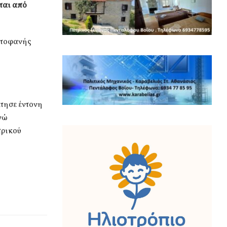
ται από
ωτοφανής
άτησε έντονη
νώ
τρικού