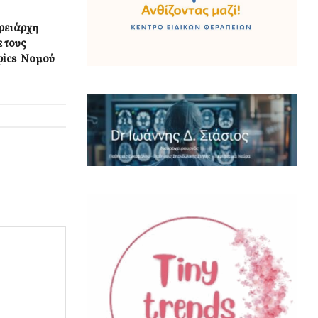
ρειάρχη
 τους
pics Νομού