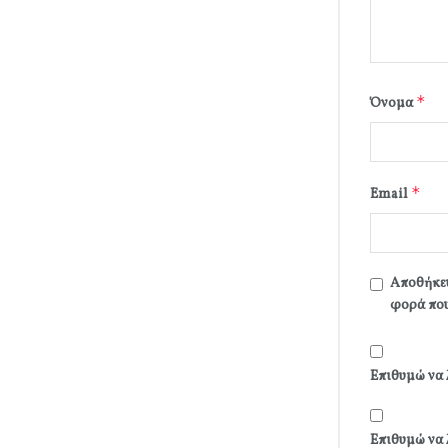
*
Όνομα
*
Email
Αποθήκευ
φορά που
Επιθυμώ να 
Επιθυμώ να 