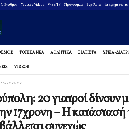
O Σταθμός
YouTube Videos
WEB TV
Πρόγραμμα
Εμβέλεια
Διαφημιστείτε
ΟΣΜΟΣ
ΤΟΠΙΚΑ ΝΕΑ
ΑΘΛΗΤΙΚΑ
ΣΙΑΤΙΣΤΑ
ΥΓΕΙΑ-ΔΙΑΤ
ΞΕΙΣ
VIDEOS
ΑΔΑ-ΚΟΣΜΟΣ
ύπολη: 20 γιατροί δίνουν 
την 17χρονη – Η κατάστασή 
βάλλεται συνεχώς