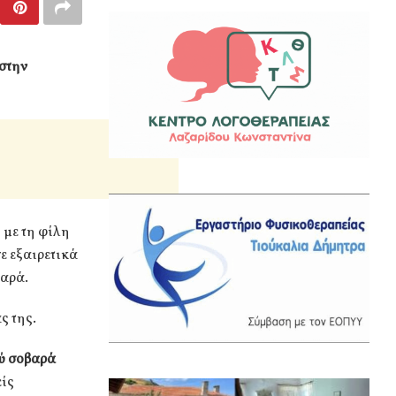
 στην
 με τη φίλη
σε εξαιρετικά
βαρά.
ς της.
ύ σοβαρά
είς