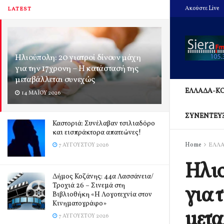
Ακούστε Live
LATEST
Ηλιούπολη: 20 γιατροί δίνουν μάχη
για την 17χρονη – Η κατάστασή της
μεταβάλλεται συνεχώς
ΕΛΛΑΔΑ-Κ
14 ΜΑΪ́ΟΥ 2026
ΣΥΝΕΝΤΕΥ
Καστοριά: Συνέλαβαν τσιλιαδόρο
και εισπράκτορα απατεώνες!
Home
ΕΛΛ
7 ΑΥΓΟΎΣΤΟΥ 2026
Ηλιο
Δήμος Κοζάνης: 44α Λασσάνεια/
Τροχιά 26 – Σινεμά στη
για 
Βιβλιοθήκη «Η Λογοτεχνία στον
Κινηματογράφο»
μετα
7 ΑΥΓΟΎΣΤΟΥ 2026