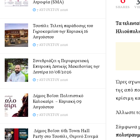
0
Ατροφία (SMA)
SHARES
VI
7 ΑΥΓΟΎΣΤΟΥ 2026
Τα τελευτα
Τσοτύλι: Τελετή παράδοσης του
Ηλιούπολη 
Γηροκομείου την Κυριακή 16
Αυγούστου
7 ΑΥΓΟΎΣΤΟΥ 2026
Συνεδριάζει η Περιφερειακή
Επιτροπή Δυτικής Μακεδονίας την
Δευτέρα 10/08/2026
7 ΑΥΓΟΎΣΤΟΥ 2026
Ώρες αγωνί
της από π
Δήμος Βοΐου: Πολιτιστικό
κρίσιμη κα
Καλοκαίρι – Κυριακή 09
Αυγούστου
Άλλωστε το
7 ΑΥΓΟΎΣΤΟΥ 2026
Σύμφωνα με
Δήμος Βοΐου: 6th Town Hall
πολυτραυμ
Party στο Τσοτύλι, Θερινό Σινεμά