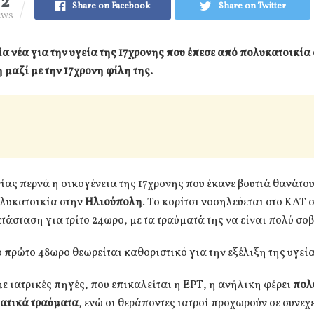
32
Share on Facebook
Share on Twitter
EWS
ία νέα για την υγεία της 17χρονης που έπεσε από πολυκατοικία
μαζί με την 17χρονη φίλη της.
ας περνά η οικογένεια της 17χρονης που έκανε βουτιά θανάτου
ολυκατοικία στην
Ηλιούπολη
. Το κορίτσι νοσηλεύεται στο ΚΑΤ 
τάσταση για τρίτο 24ωρο, με τα τραύματά της να είναι πολύ σο
 πρώτο 48ωρο θεωρείται καθοριστικό για την εξέλιξη της υγεία
 ιατρικές πηγές, που επικαλείται η ΕΡΤ, η ανήλικη φέρει
πολ
ατικά τραύματα
, ενώ οι θεράποντες ιατροί προχωρούν σε συνεχ