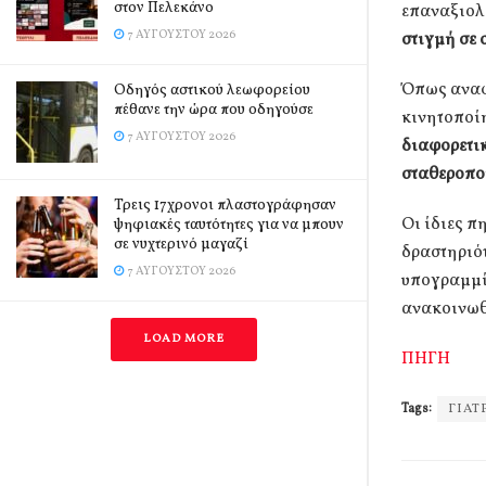
στον Πελεκάνο
επαναξιολ
7 ΑΥΓΟΎΣΤΟΥ 2026
στιγμή σε 
Όπως αναφ
Οδηγός αστικού λεωφορείου
πέθανε την ώρα που οδηγούσε
κινητοποί
7 ΑΥΓΟΎΣΤΟΥ 2026
διαφορετικ
σταθεροπο
Τρεις 17χρονοι πλαστογράφησαν
Οι ίδιες π
ψηφιακές ταυτότητες για να μπουν
σε νυχτερινό μαγαζί
δραστηριότ
7 ΑΥΓΟΎΣΤΟΥ 2026
υπογραμμίζ
ανακοινωθέ
LOAD MORE
ΠΗΓΗ
Tags:
ΓΙΑΤ