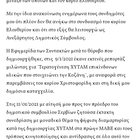
μεταξύ των οποίων και τον κύριο Ελευθερίου.
Με την ίδια ανακοίνωση ενημέρωνα τους συνδημότες
μου ότι πλέον δεν θα ανήκω στο συνδυασμό του κυρίου
Ελευθερίου και ότι στο εξής θα λειτουργώ ως
Ανεξάρτητος Δημοτικός Σύμβουλος.
Η Εφημερίδα των Συντακτών μετά το θόρυβο που
δημιουργήθηκε, στις 9/1/2021 έκανε εκτενές ρεπορτάζ
μιλώντας για ¨Τερατογένεση ΧΥΤΑΜ επικίνδυνων
υλικών που στοιχειώνει την Κοζάνη¨, με αναφορά στις
παρεμβάσεις του κυρίου Χριστοφορίδη και στη δική μου
δημόσια καταγγελία.
Στις 11/01/2021 με αίτησή μου προς τον πρόεδρο του
δημοτικού συμβουλίου Σερβίων ζητούσα έκτακτη
συνεδρίαση με μοναδικό θέμα τη ψήφιση διαμαρτυρίας
κατά της δημιουργίας ΧΥΤΑΜ στα πρώην ΜΑΒΕ και τους
τρόπους κινητοποίησης και αντίδρασης σε όλο αυτό τον