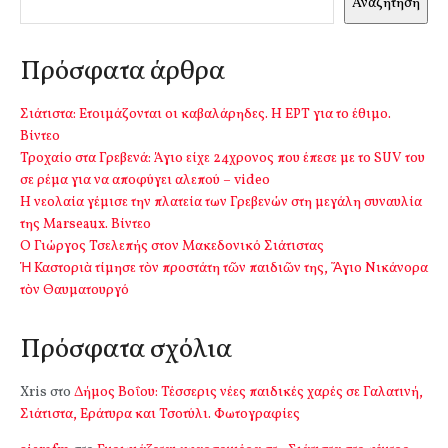
Αναζήτηση
Πρόσφατα άρθρα
Σιάτιστα: Ετοιμάζονται οι καβαλάρηδες. Η ΕΡΤ για το έθιμο.
Βίντεο
Τροχαίο στα Γρεβενά: Άγιο είχε 24χρονος που έπεσε με το SUV του
σε ρέμα για να αποφύγει αλεπού – video
Η νεολαία γέμισε την πλατεία των Γρεβενών στη μεγάλη συναυλία
της Marseaux. Βίντεο
Ο Γιώργος Τσελεπής στον Μακεδονικό Σιάτιστας
Ἡ Καστοριὰ τίμησε τὸν προστάτη τῶν παιδιῶν της, Ἅγιο Νικάνορα
τὸν Θαυματουργό
Πρόσφατα σχόλια
Xris
στο
Δήμος Βοΐου: Τέσσερις νέες παιδικές χαρές σε Γαλατινή,
Σιάτιστα, Εράτυρα και Τσοτύλι. Φωτογραφίες