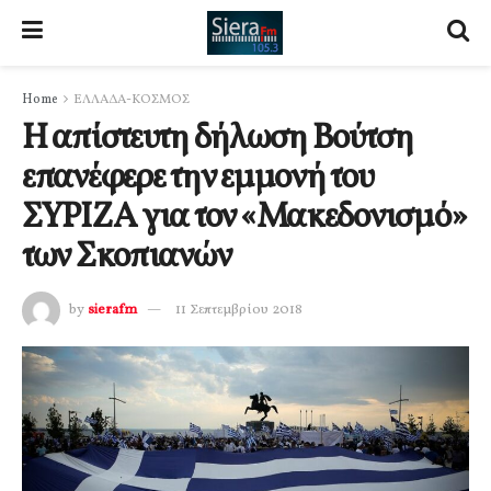
Home
ΕΛΛΑΔΑ-ΚΟΣΜΟΣ
Η απίστευτη δήλωση Βούτση
επανέφερε την εμμονή του
ΣΥΡΙΖΑ για τον «Μακεδονισμό»
των Σκοπιανών
by
sierafm
11 Σεπτεμβρίου 2018