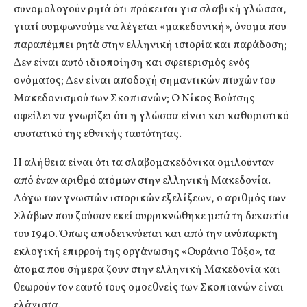
συνομολογούν ρητά ότι πρόκειται για σλαβική γλώσσα,
γιατί συμφωνούμε να λέγεται «μακεδονική», όνομα που
παραπέμπει ρητά στην ελληνική ιστορία και παράδοση;
Δεν είναι αυτό ιδιοποίηση και σφετερισμός ενός
ονόματος; Δεν είναι αποδοχή σημαντικών πτυχών του
Μακεδονισμού των Σκοπιανών; Ο Νίκος Βούτσης
οφείλει να γνωρίζει ότι η γλώσσα είναι και καθοριστικό
συστατικό της εθνικής ταυτότητας.
Η αλήθεια είναι ότι τα σλαβομακεδόνικα ομιλούνταν
από έναν αριθμό ατόμων στην ελληνική Μακεδονία.
Λόγω των γνωστών ιστορικών εξελίξεων, ο αριθμός των
Σλάβων που ζούσαν εκεί συρρικνώθηκε μετά τη δεκαετία
του 1940. Όπως αποδεικνύεται και από την ανύπαρκτη
εκλογική επιρροή της οργάνωσης «Ουράνιο Τόξο», τα
άτομα που σήμερα ζουν στην ελληνική Μακεδονία και
θεωρούν τον εαυτό τους ομοεθνείς των Σκοπιανών είναι
ελάχιστα.