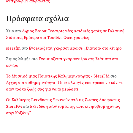
αντιγράφων ασφαλείας
Πρόσφατα σχόλια
Xris
στο
Δήμος Βοΐου: Τέσσερις νέες παιδικές χαρές σε Γαλατινή,
Σιάτιστα, Εράτυρα και Τσοτύλι. Φωτογραφίες
sierafm
στο
Ενοικιάζεται γκαρσονιέρα στη Σιάτιστα στο κέντρο
Σιμος Μιμής
στο
Ενοικιάζεται γκαρσονιέρα στη Σιάτιστα στο
κέντρο
Το Μυστικό μιας Ποιοτικής Καθημερινότητας - SieraFM
στο
Αγχος και καθημερινότητα -Οι 12 αλλαγές που πρέπει να κάνετε
στον τρόπο ζωής σας για να το μειώσετε
Οι Καλύτερες Επενδύσεις Ξεκινούν από τις Σωστές Αποφάσεις -
SieraFM
στο
Επένδυση στον τομέα της αυτοκινητοβιομηχανίας
στην Κοζάνη?