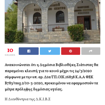
10
SHARES
Ανακοινώνεται ότι η Δημόσια Βιβλιοθήκη Σιάτιστας θα
παραμείνει κλειστή για το κοινό μέχρι τις 24/3/2020
σύμφωνα με την υπ. αρ. Δ1α/ΓΠ.ΟΙΚ.16838 Κ.Α.Α ΦΕΚ
Β783/τευχ.2/10-3-2020, προκειμένου να εφαρμοστούν τα
μέτρα πρόληψης δημόσιας υγείας.
Η Διευθύντρια της Δ.Κ.Ι.Β.Σ