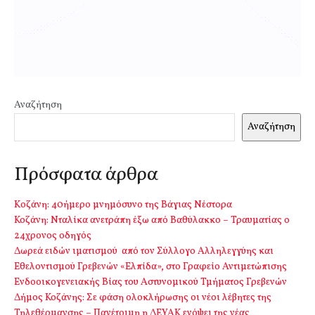
Αναζήτηση
Αναζήτηση
Πρόσφατα άρθρα
Kοζάνη: 40ήμερο μνημόσυνο της Βάγιας Νέστορα
Κοζάνη: Νταλίκα ανετράπη έξω από Βαθύλακκο – Τραυματίας ο
24χρονος οδηγός
Δωρεά ειδών ιματισμού από τον Σύλλογο Αλληλεγγύης και
Εθελοντισμού Γρεβενών «Ελπίδα», στο Γραφείο Αντιμετώπισης
Ενδοοικογενειακής Βίας του Αστυνομικού Τμήματος Γρεβενών
Δήμος Κοζάνης: Σε φάση ολοκλήρωσης οι νέοι λέβητες της
Τηλεθέρμανσης – Πανέτοιμη η ΔΕΥΑΚ ενόψει της νέας