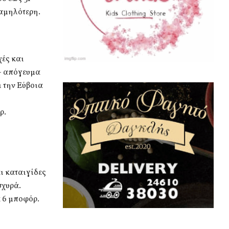
χαμηλότερη.
χές και
 – απόγευμα
 την Εύβοια
ρ.
ι καταιγίδες
σχυρά.
ά 6 μποφόρ.