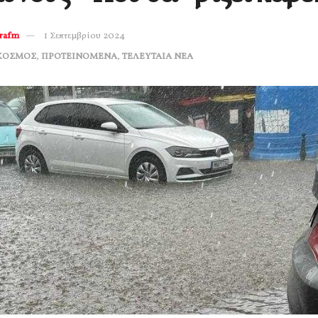
erafm
1 Σεπτεμβρίου 2024
ΚΟΣΜΟΣ
,
ΠΡΟΤΕΙΝΟΜΕΝΑ
,
ΤΕΛΕΥΤΑΙΑ ΝΕΑ