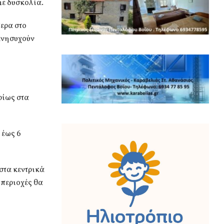
με δυσκολία.
ερα στο
ανησυχούν
ρίως στα
 έως 6
στα κεντρικά
 περιοχές θα