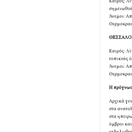
Καιρός: Λί
σημειωθούν
Άνεμοι: Απ
Θερμοκρασί
ΘΕΣΣΑΛΟ
Καιρός: Λ
τοπικούς ό
Άνεμοι: Απ
Θερμοκρασί
Η πρόγνωση
Αρχικά γεν
στα ανατολ
στα ηπειρω
όμβροι και