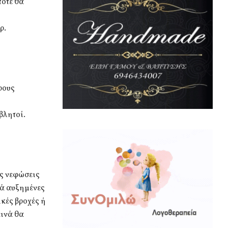
πότε θα
ρ.
ρους
βλητοί.
ές νεφώσεις
κά αυξημένες
κές βροχές ή
εινά θα