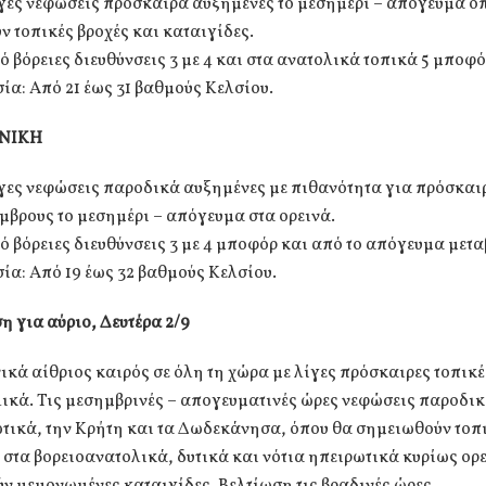
γες νεφώσεις πρόσκαιρα αυξημένες το μεσημέρι – απόγευμα ο
 τοπικές βροχές και καταιγίδες.
ό βόρειες διευθύνσεις 3 με 4 και στα ανατολικά τοπικά 5 μποφό
α: Από 21 έως 31 βαθμούς Κελσίου.
ΝΙΚΗ
ίγες νεφώσεις παροδικά αυξημένες με πιθανότητα για πρόσκαι
μβρους το μεσημέρι – απόγευμα στα ορεινά.
ό βόρειες διευθύνσεις 3 με 4 μποφόρ και από το απόγευμα μετα
α: Από 19 έως 32 βαθμούς Κελσίου.
 για αύριο, Δευτέρα 2/9
ικά αίθριος καιρός σε όλη τη χώρα με λίγες πρόσκαιρες τοπικ
ικά. Τις μεσημβρινές – απογευματινές ώρες νεφώσεις παροδι
τικά, την Κρήτη και τα Δωδεκάνησα, όπου θα σημειωθούν τοπι
 στα βορειοανατολικά, δυτικά και νότια ηπειρωτικά κυρίως ορ