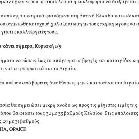
καν όγκοι νερού με αποτέλεσμα η κυκλοφορία να διεξάγεται 
ν επίσης τα καιρικά φαινόμενα στη Δυτική Ελλάδα και ειδικότ
που σημειώθηκε ισχυρή χαλαζόπτωση με τους παραγωγούς να 
 για τις καλλιέργειές τους.
α κάνει σήμερα, Κυριακή 1/9
ήματα νεφώσεις έως το απόγευμα με βροχές και καταιγίδες κυ
αι νότια ηπειρωτικά και το Αιγαίο.
θα πνέουν από βόρειες διευθύνσεις 3 με 5 και τοπικά στο Αιγαίο
σία θα σημειώσει μικρή άνοδο ως προς τις μέγιστες τιμές της 
 όπου θα φτάσει τους 32 με 33 βαθμούς Κελσίου. Στις υπόλοιπες
ς 29 με 31 βαθμούς.
ΙΑ, ΘΡΑΚΗ