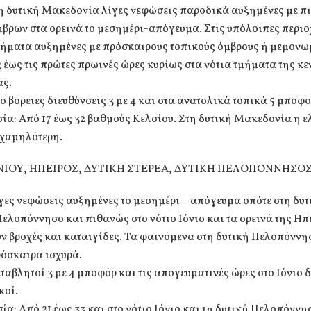
τη δυτική Μακεδονία λίγες νεφώσεις παροδικά αυξημένες με π
βρων στα ορεινά το μεσημέρι-απόγευμα. Στις υπόλοιπες περιο
τήματα αυξημένες με πρόσκαιρους τοπικούς όμβρους ή μεμονω
 έως τις πρώτες πρωινές ώρες κυρίως στα νότια τμήματα της κε
ς.
ό βόρειες διευθύνσεις 3 με 4 και στα ανατολικά τοπικά 5 μποφό
α: Από 17 έως 32 βαθμούς Κελσίου. Στη δυτική Μακεδονία η ε
 χαμηλότερη.
ΝΙΟΥ, ΗΠΕΙΡΟΣ, ΔΥΤΙΚΗ ΣΤΕΡΕΑ, ΔΥΤΙΚΗ ΠΕΛΟΠΟΝΝΗΣΟ
γες νεφώσεις αυξημένες το μεσημέρι – απόγευμα οπότε στη δυτ
Πελοπόννησο και πιθανώς στο νότιο Ιόνιο και τα ορεινά της Ηπ
ν βροχές και καταιγίδες. Τα φαινόμενα στη δυτική Πελοπόννη
ρόσκαιρα ισχυρά.
ταβλητοί 3 με 4 μποφόρ και τις απογευματινές ώρες στο Ιόνιο δ
κοί.
α: Από 21 έως 33 και στο νότιο Ιόνιο και τη δυτική Πελοπόννη