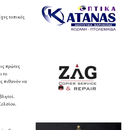
ίγες τοπικές
τις πρώτες
ι το
ες πιθανόν να
βλητοί.
Κελσίου.