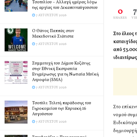
Τσοτυλίου – Αλλαγή ημέρας λόγω
της αργίας του Δεκαπενταύγουστου
0
7 ΑΥΓΟΎΣΤΟΥ 2026
SHARES
VI
Ο Θάνος Παππάς στον
Στο έλεος 
Μακεδονικό Σιάτιστα
καταιγίδες
7 ΑΥΓΟΎΣΤΟΥ 2026
από 53.000
ιδιαιτέρως
Συμμετοχή του Δήμου Κοζάνης
στην Εθνική Εκστρατεία
Ενημέρωσης για τη Νωτιαία Μυϊκή
Ατροφία (SMA)
7 ΑΥΓΟΎΣΤΟΥ 2026
Τσοτύλι: Τελετή παράδοσης του
Στο επίκεν
Γηροκομείου την Κυριακή 16
Αυγούστου
νομού συμ
7 ΑΥΓΟΎΣΤΟΥ 2026
Ειδικότερα
δημιουργή