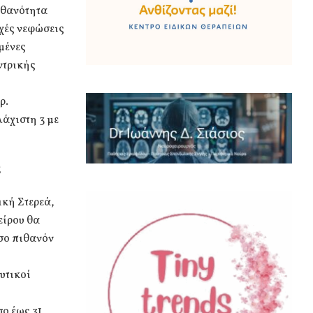
ιθανότητα
χές νεφώσεις
μένες
ντρικής
ρ.
λάχιστη 3 με
Σ
ική Στερεά,
είρου θα
σο πιθανόν
υτικοί
σο έως 31