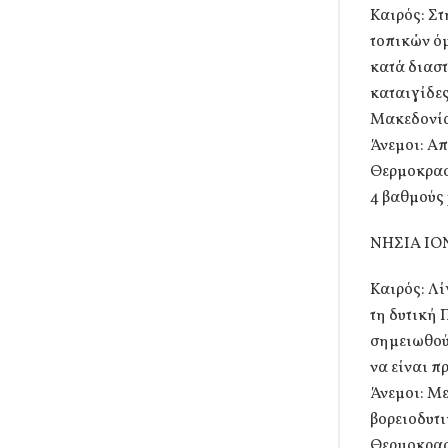
Καιρός: Σ
τοπικών όμ
κατά διασ
καταιγίδες
Μακεδονία
Άνεμοι: Απ
Θερμοκρασί
4 βαθμούς
ΝΗΣΙΑ ΙΟ
Καιρός: Λί
τη δυτική 
σημειωθού
να είναι π
Άνεμοι: Με
βορειοδυτι
Θερμοκρασί