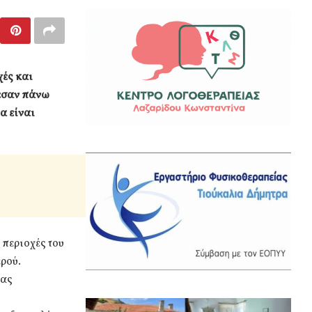
χές και
πεσαν πάνω
α είναι
 περιοχές του
ρού.
δας