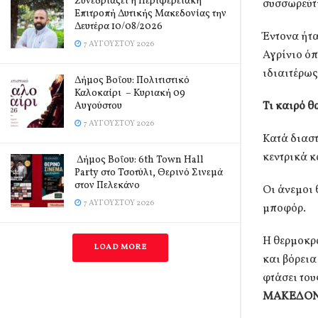
Συνεδριάζει η Περιφερειακή
συσσωρεύτη
Επιτροπή Δυτικής Μακεδονίας την
Δευτέρα 10/08/2026
Έντονα ήτα
7 ΑΥΓΟΎΣΤΟΥ 2026
Αγρίνιο ό
ιδιαιτέρως
Δήμος Βοΐου: Πολιτιστικό
Καλοκαίρι – Κυριακή 09
Τι καιρό θ
Αυγούστου
7 ΑΥΓΟΎΣΤΟΥ 2026
Κατά διαστ
κεντρικά κ
Δήμος Βοΐου: 6th Town Hall
Party στο Τσοτύλι, Θερινό Σινεμά
στον Πελεκάνο
Οι άνεμοι 
7 ΑΥΓΟΎΣΤΟΥ 2026
μποφόρ.
Η θερμοκρα
LOAD MORE
και βόρεια
φτάσει του
ΜΑΚΕΔΟΝ