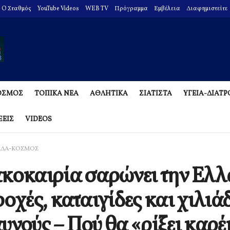
O Σταθμός
YouTube Videos
WEB TV
Πρόγραμμα
Εμβέλεια
Διαφημιστείτε
ΟΣΜΟΣ
ΤΟΠΙΚΑ ΝΕΑ
ΑΘΛΗΤΙΚΑ
ΣΙΑΤΙΣΤΑ
ΥΓΕΙΑ-ΔΙΑΤ
ΞΕΙΣ
VIDEOS
ΑΔΑ-ΚΟΣΜΟΣ
κοκαιρία σαρώνει την Ελ
ροχές, καταιγίδες και χιλιά
υνούς – Πού θα «ρίξει καρ