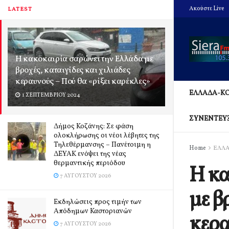
Ακούστε Live
LATEST
Η κακοκαιρία σαρώνει την Ελλάδα με
βροχές, καταιγίδες και χιλιάδες
κεραυνούς – Πού θα «ρίξει καρέκλες»
ΕΛΛΑΔΑ-Κ
1 ΣΕΠΤΕΜΒΡΊΟΥ 2024
ΣΥΝΕΝΤΕΥ
Δήμος Κοζάνης: Σε φάση
ολοκλήρωσης οι νέοι λέβητες της
Τηλεθέρμανσης – Πανέτοιμη η
Home
ΕΛΛ
ΔΕΥΑΚ ενόψει της νέας
θερμαντικής περιόδου
Η κα
7 ΑΥΓΟΎΣΤΟΥ 2026
με β
Εκδηλώσεις προς τιμήν των
Απόδημων Καστοριανών
κερα
7 ΑΥΓΟΎΣΤΟΥ 2026