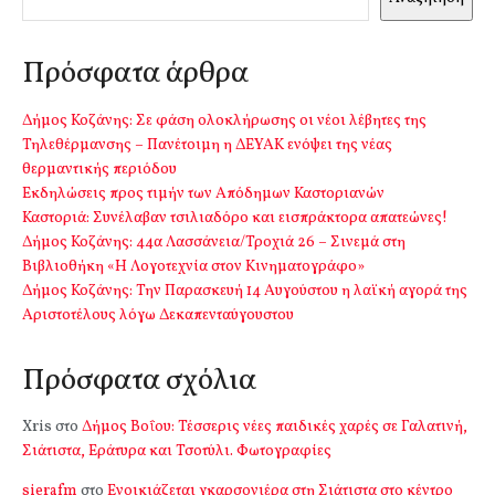
Πρόσφατα άρθρα
Δήμος Κοζάνης: Σε φάση ολοκλήρωσης οι νέοι λέβητες της
Τηλεθέρμανσης – Πανέτοιμη η ΔΕΥΑΚ ενόψει της νέας
θερμαντικής περιόδου
Εκδηλώσεις προς τιμήν των Απόδημων Καστοριανών
Καστοριά: Συνέλαβαν τσιλιαδόρο και εισπράκτορα απατεώνες!
Δήμος Κοζάνης: 44α Λασσάνεια/Τροχιά 26 – Σινεμά στη
Βιβλιοθήκη «Η Λογοτεχνία στον Κινηματογράφο»
Δήμος Κοζάνης: Την Παρασκευή 14 Αυγούστου η λαϊκή αγορά της
Αριστοτέλους λόγω Δεκαπενταύγουστου
Πρόσφατα σχόλια
Xris
στο
Δήμος Βοΐου: Τέσσερις νέες παιδικές χαρές σε Γαλατινή,
Σιάτιστα, Εράτυρα και Τσοτύλι. Φωτογραφίες
sierafm
στο
Ενοικιάζεται γκαρσονιέρα στη Σιάτιστα στο κέντρο