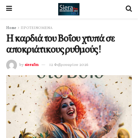
Home
ΠΡΟΤΕΙΝΟΜΕΝΑ
Η καρδιά του Βοΐου χτυπά σε
αποκριάτικους ρυθμούς!
by
sierafm
12 Φεβρουαρίου 2026