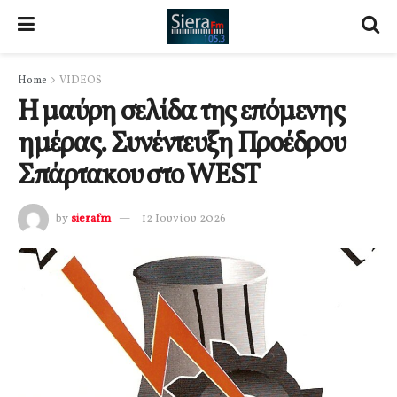
Home
VIDEOS
Η μαύρη σελίδα της επόμενης
ημέρας. Συνέντευξη Προέδρου
Σπάρτακου στο WEST
by
sierafm
12 Ιουνίου 2026