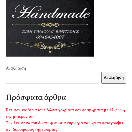
Αναζήτηση
Αναζήτηση
Πρόσφατα άρθρα
Έπεισαν παιδί να τους δώσει χρήματα και κοσμήματα με ΑΙ φωνή
της μητέρας του!
Την έπεισε να του δώσει 400.000 ευρώ για να μην τα καταγράψει
ο …δορυφόρος της εφορίας!