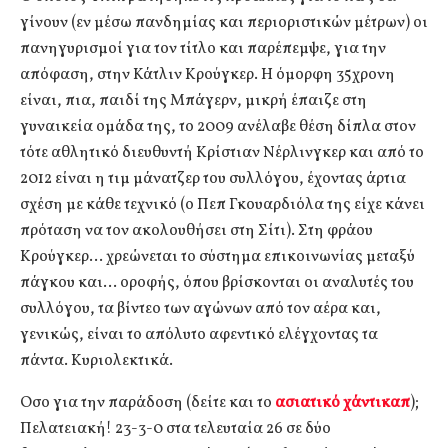
γίνουν (εν μέσω πανδημίας και περιοριστικών μέτρων) οι
πανηγυρισμοί για τον τίτλο και παρέπεμψε, για την
απόφαση, στην Κάτλιν Κρούγκερ. Η όμορφη 35χρονη
είναι, πια, παιδί της Μπάγερν, μικρή έπαιζε στη
γυναικεία ομάδα της, το 2009 ανέλαβε θέση δίπλα στον
τότε αθλητικό διευθυντή Κρίστιαν Νέρλινγκερ και από το
2012 είναι η τιμ μάνατζερ του συλλόγου, έχοντας άρτια
σχέση με κάθε τεχνικό (ο Πεπ Γκουαρδιόλα της είχε κάνει
πρόταση να τον ακολουθήσει στη Σίτι). Στη φράου
Κρούγκερ… χρεώνεται το σύστημα επικοινωνίας μεταξύ
πάγκου και… οροφής, όπου βρίσκονται οι αναλυτές του
συλλόγου, τα βίντεο των αγώνων από τον αέρα και,
γενικώς, είναι το απόλυτο αφεντικό ελέγχοντας τα
πάντα. Κυριολεκτικά.
Οσο για την παράδοση (δείτε και το
ασιατικό χάντικαπ
);
Πελατειακή! 23-3-0 στα τελευταία 26 σε δύο