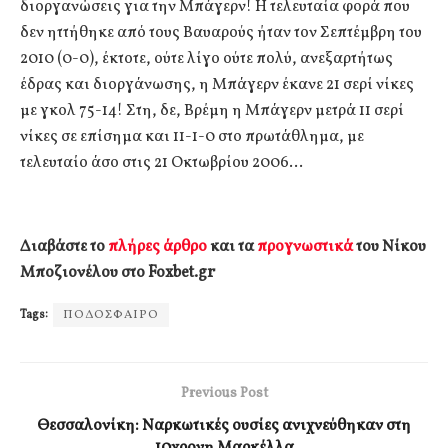
διοργανώσεις για την Μπάγερν! Η τελευταία φορά που
δεν ηττήθηκε από τους Βαυαρούς ήταν τον Σεπτέμβρη του
2010 (0-0), έκτοτε, ούτε λίγο ούτε πολύ, ανεξαρτήτως
έδρας και διοργάνωσης, η Μπάγερν έκανε 21 σερί νίκες
με γκολ 75-14! Στη, δε, Βρέμη η Μπάγερν μετρά 11 σερί
νίκες σε επίσημα και 11-1-0 στο πρωτάθλημα, με
τελευταίο άσο στις 21 Οκτωβρίου 2006…
Διαβάστε το
πλήρες άρθρο
και τα
προγνωστικά
του Νίκου
Μποζιονέλου στο Foxbet.gr
Tags:
ΠΟΔΟΣΦΑΙΡΟ
Previous Post
Θεσσαλονίκη: Ναρκωτικές ουσίες ανιχνεύθηκαν στη
10χρονη Μαρκέλλα