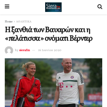
Home
ΑΘΛΗΤΙΚΑ
Η ξανθιά των Βαυαρών και η
«πελάτισσα» ονόματι Βέρντερ
by
sierafm
16 Ιουνίου 2020