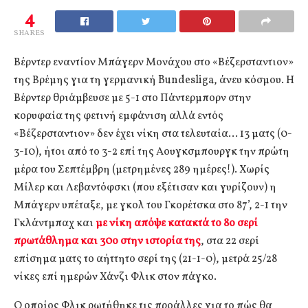
4
SHARES
Βέρντερ εναντίον Μπάγερν Μονάχου στο «Βέζερσταντιον»
της Βρέμης για τη γερμανική Bundesliga, άνευ κόσμου. Η
Βέρντερ θριάμβευσε με 5-1 στο Πάντερμπορν στην
κορυφαία της φετινή εμφάνιση αλλά εντός
«Βέζερσταντιον» δεν έχει νίκη στα τελευταία… 13 ματς (0-
3-10), ήτοι από το 3-2 επί της Αουγκσμπουργκ την πρώτη
μέρα του Σεπτέμβρη (μετρημένες 289 ημέρες!). Χωρίς
Μίλερ και Λεβαντόφσκι (που εξέτισαν και γυρίζουν) η
Μπάγερν υπέταξε, με γκολ του Γκορέτσκα στο 87’, 2-1 την
Γκλάντμπαχ και
με νίκη απόψε κατακτά το 8ο σερί
πρωτάθλημα και 30ο στην ιστορία της
, στα 22 σερί
επίσημα ματς το αήττητο σερί της (21-1-0), μετρά 25/28
νίκες επί ημερών Χάνζι Φλικ στον πάγκο.
Ο οποίος Φλικ ρωτήθηκε τις προάλλες για το πώς θα