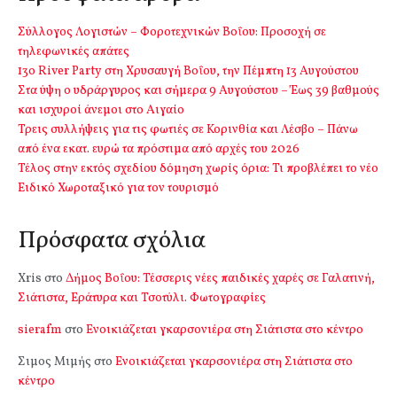
Σύλλογος Λογιστών – Φοροτεχνικών Βοΐου: Προσοχή σε
τηλεφωνικές απάτες
13o River Party στη Χρυσαυγή Βοΐου, την Πέμπτη 13 Αυγούστου
Στα ύψη ο υδράργυρος και σήμερα 9 Αυγούστου – Έως 39 βαθμούς
και ισχυροί άνεμοι στο Αιγαίο
Τρεις συλλήψεις για τις φωτιές σε Κορινθία και Λέσβο – Πάνω
από ένα εκατ. ευρώ τα πρόστιμα από αρχές του 2026
Τέλος στην εκτός σχεδίου δόμηση χωρίς όρια: Τι προβλέπει το νέο
Ειδικό Χωροταξικό για τον τουρισμό
Πρόσφατα σχόλια
Xris
στο
Δήμος Βοΐου: Τέσσερις νέες παιδικές χαρές σε Γαλατινή,
Σιάτιστα, Εράτυρα και Τσοτύλι. Φωτογραφίες
sierafm
στο
Ενοικιάζεται γκαρσονιέρα στη Σιάτιστα στο κέντρο
Σιμος Μιμής
στο
Ενοικιάζεται γκαρσονιέρα στη Σιάτιστα στο
κέντρο