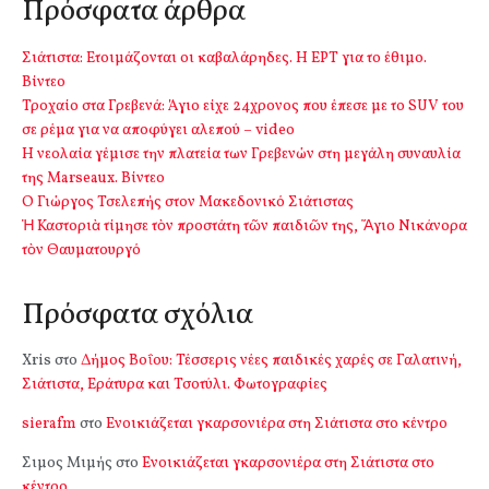
Πρόσφατα άρθρα
Σιάτιστα: Ετοιμάζονται οι καβαλάρηδες. Η ΕΡΤ για το έθιμο.
Βίντεο
Τροχαίο στα Γρεβενά: Άγιο είχε 24χρονος που έπεσε με το SUV του
σε ρέμα για να αποφύγει αλεπού – video
Η νεολαία γέμισε την πλατεία των Γρεβενών στη μεγάλη συναυλία
της Marseaux. Βίντεο
Ο Γιώργος Τσελεπής στον Μακεδονικό Σιάτιστας
Ἡ Καστοριὰ τίμησε τὸν προστάτη τῶν παιδιῶν της, Ἅγιο Νικάνορα
τὸν Θαυματουργό
Πρόσφατα σχόλια
Xris
στο
Δήμος Βοΐου: Τέσσερις νέες παιδικές χαρές σε Γαλατινή,
Σιάτιστα, Εράτυρα και Τσοτύλι. Φωτογραφίες
sierafm
στο
Ενοικιάζεται γκαρσονιέρα στη Σιάτιστα στο κέντρο
Σιμος Μιμής
στο
Ενοικιάζεται γκαρσονιέρα στη Σιάτιστα στο
κέντρο