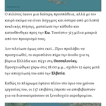
Ο πιλότος έκανε μια δεύτερη προσπάθεια, αλλά με τον
καιρό ακόμα να είναι άσχημος και ύστερα από 40 λεπτά
κυκλικής πτήσης, ματαίωσε την κάθοδο και
κατευθύνθηκε προς την
Κω
. Τουτέστιν 313 μίλια μακριά
από τον προορισμό τους.
Δεν τελείωσε όμως ούτε εκεί…Πριν προλάβει να
προσγειωθεί, το αεροπλάνο πήρε την άνοδο για τη
βόρεια Ελλάδα και πήγε στη
Θεσσαλονίκη
.
Προσγειώθηκε γύρω στις 18:00 μ.μ., σχεδόν 12 ώρες μετά
την απογείωσή του από την
Ελβετία
.
Καθώς το πλήρωμα έφτανε πλέον στο όριο του χρόνου
εργασίας του, οι 137 επιβάτες έπρεπε να αποβιβαστούν
για να διανυκτερεύσουν σε ξενοδοχείο αεροδρομίου.