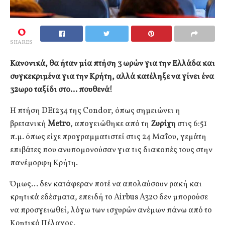
0
SHARES
Κανονικά, θα ήταν μία πτήση 3 ωρών για την Ελλάδα και
συγκεκριμένα για την Κρήτη, αλλά κατέληξε να γίνει ένα
32ωρο ταξίδι στο… πουθενά!
Η πτήση DE1234 της Condor, όπως σημειώνει η
βρετανική
Metro
, απογειώθηκε από τη
Ζυρίχη
στις 6:51
π.μ. όπως είχε προγραμματιστεί στις 24 Μαΐου, γεμάτη
επιβάτες που ανυπομονούσαν για τις διακοπές τους στην
πανέμορφη Κρήτη.
Όμως… δεν κατάφεραν ποτέ να απολαύσουν ρακή και
κρητικά εδέσματα, επειδή το Airbus A320 δεν μπορούσε
να προσγειωθεί, λόγω των ισχυρών ανέμων πάνω από το
Κρητικό Πέλαγος.