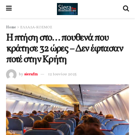
Home
ΕΛΛΑΔΑ-ΚΟΣΜΟΣ
Η πτήση στο… πουθενά που
κράτησε 32 ώρες – Δεν έφτασαν
ποτέ στην Κρήτη
by
sierafm
12 Ιουνίου 2025