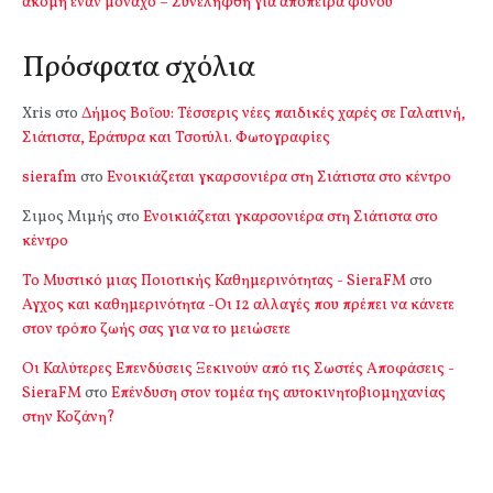
ακόμη έναν μοναχό – Συνελήφθη για απόπειρα φόνου
Πρόσφατα σχόλια
Xris
στο
Δήμος Βοΐου: Τέσσερις νέες παιδικές χαρές σε Γαλατινή,
Σιάτιστα, Εράτυρα και Τσοτύλι. Φωτογραφίες
sierafm
στο
Ενοικιάζεται γκαρσονιέρα στη Σιάτιστα στο κέντρο
Σιμος Μιμής
στο
Ενοικιάζεται γκαρσονιέρα στη Σιάτιστα στο
κέντρο
Το Μυστικό μιας Ποιοτικής Καθημερινότητας - SieraFM
στο
Αγχος και καθημερινότητα -Οι 12 αλλαγές που πρέπει να κάνετε
στον τρόπο ζωής σας για να το μειώσετε
Οι Καλύτερες Επενδύσεις Ξεκινούν από τις Σωστές Αποφάσεις -
SieraFM
στο
Επένδυση στον τομέα της αυτοκινητοβιομηχανίας
στην Κοζάνη?