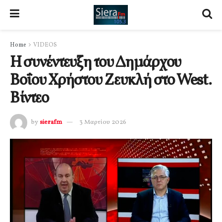
Home
VIDEOS
Η συνέντευξη του Δημάρχου
Βοΐου Χρήστου Ζευκλή στο West.
Βίντεο
by
sierafm
3 Μαρτίου 2026