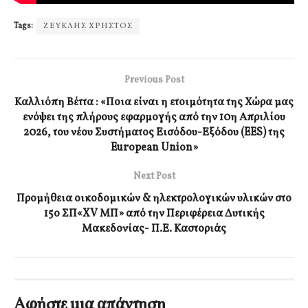
Tags:
ΖΕΥΚΛΗΣ ΧΡΗΣΤΟΣ
Previous Post
Καλλιόπη Βέττα : «Ποια είναι η ετοιμότητα της Χώρα μας
ενόψει της πλήρους εφαρμογής από την 10η Απριλίου
2026, του νέου Συστήματος Εισόδου-Εξόδου (EES) της
European Union»
Next Post
Προμήθεια οικοδομικών & ηλεκτρολογικών υλικών στο
15ο ΣΠ«XV ΜΠ» από την Περιφέρεια Δυτικής
Μακεδονίας- Π.Ε. Καστοριάς
Αφήστε μια απάντηση