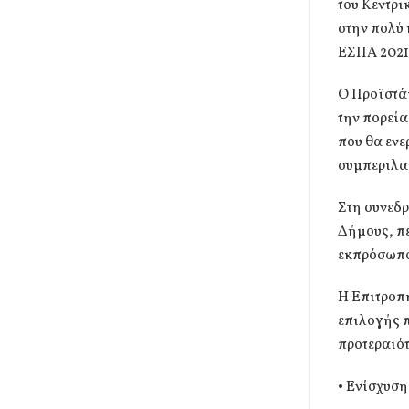
του Κεντρ
στην πολύ
ΕΣΠΑ 2021
Ο Προϊστά
την πορεία
που θα εν
συμπεριλα
Στη συνεδ
Δήμους, π
εκπρόσωπο
Η Επιτροπ
επιλογής π
προτεραιό
• Ενίσχυσ