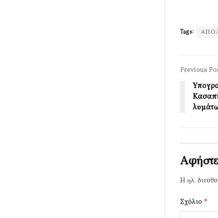
Tags:
ΑΠΟ
Previous Po
Υπογρα
Κασαπί
λυμάτω
Αφήστε
Η ηλ. διεύθυ
*
Σχόλιο