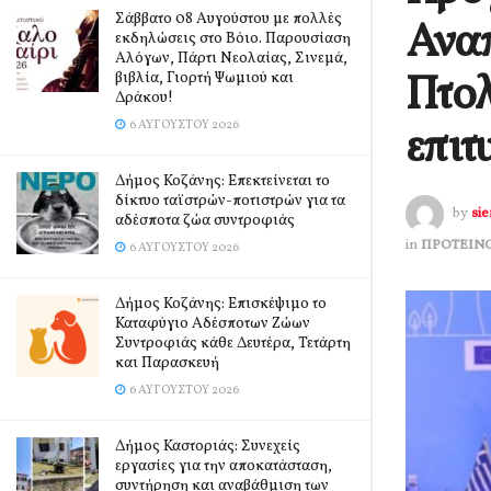
Σάββατο 08 Αυγούστου με πολλές
Αναπ
εκδηλώσεις στο Βόιο. Παρουσίαση
Αλόγων, Πάρτι Νεολαίας, Σινεμά,
Πτο
βιβλία, Γιορτή Ψωμιού και
Δράκου!
6 ΑΥΓΟΎΣΤΟΥ 2026
επιτ
Δήμος Κοζάνης: Επεκτείνεται το
δίκτυο ταϊστρών-ποτιστρών για τα
by
si
αδέσποτα ζώα συντροφιάς
in
ΠΡΟΤΕΙΝ
6 ΑΥΓΟΎΣΤΟΥ 2026
Δήμος Κοζάνης: Επισκέψιμο το
Καταφύγιο Αδέσποτων Ζώων
Συντροφιάς κάθε Δευτέρα, Τετάρτη
και Παρασκευή
6 ΑΥΓΟΎΣΤΟΥ 2026
Δήμος Καστοριάς: Συνεχείς
εργασίες για την αποκατάσταση,
συντήρηση και αναβάθμιση των