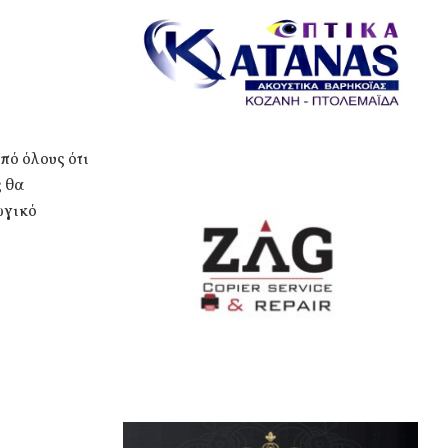
πό όλους ότι
ς θα
ωγικό