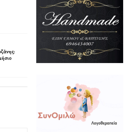
οζάνης:
μήσιο