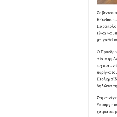
Σε βιντεο
Επενδύσεων
Παρακολού
είναι να υ
μη χαθεί ο
Ο Πρόεδρο
Δίκαιης Α
εργασιών τ
πυρήνα το
Πτολεμαΐδ
δηλώνει τη
Στη συνέχ
Υπουργείου
χαιρέτισε 