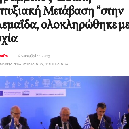
τυξιακή Μετάβαση “στην
λεμαΐδα, ολοκληρώθηκε μ
υχία
erafm
6 Δεκεμβρίου 2023
ΟΜΕΝΑ
,
ΤΕΛΕΥΤΑΙΑ ΝΕΑ
,
ΤΟΠΙΚΑ ΝΕΑ