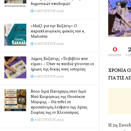
δημοτικών υποδομών
6 ΑΥΓΟΎΣΤΟΥ 2026
«Μαζί για την Κοζάνη»: Ο
παραπλανητικός φακός του κ.
Μαλούτα
6 ΑΥΓΟΎΣΤΟΥ 2026
0
SHARES
VI
Δήμος Κοζάνης: «Το βιβλίο που
είμαι» – Όταν τα παιδιά γίνονται οι
ήρωες της δικής τους ιστορίας
ΧΡΟΝΙΑ Ο
6 ΑΥΓΟΎΣΤΟΥ 2026
ΓΙΑ ΤΙΣ 
Βόιο: Ιερά Πανήγυρη στον Ιερό
Ναό Κοιμήσεως της Θεοτόκου
Μόρφης – Θα τεθεί σε
προσκύνηση λείψανο της Αγίας
Σοφίας της εν Κλεισούρας
6 ΑΥΓΟΎΣΤΟΥ 2026
Η 2η Συνε