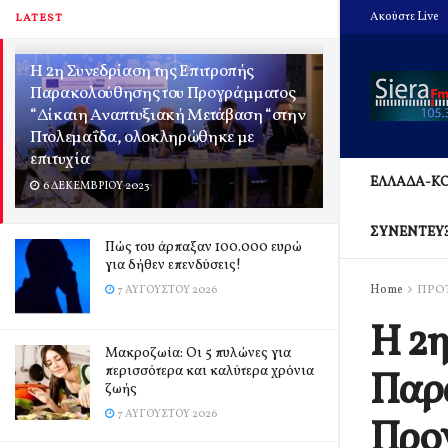
Ακούστε Live
LATEST
Η 2η Συνεδρίαση της Επιτροπής
Παρακολούθησης του Προγράμματος
“Δίκαιη Αναπτυξιακή Μετάβαση “στην
Πτολεμαΐδα, ολοκληρώθηκε με
επιτυχία
ΕΛΛΑΔΑ-Κ
6 ΔΕΚΕΜΒΡΊΟΥ 2023
ΣΥΝΕΝΤΕΥ
Πώς του άρπαξαν 100.000 ευρώ
για δήθεν επενδύσεις!
Home
ΠΡΟ
7 ΑΥΓΟΎΣΤΟΥ 2026
Η 2η
Mακροζωία: Οι 5 πυλώνες για
περισσότερα και καλύτερα χρόνια
Παρ
ζωής
7 ΑΥΓΟΎΣΤΟΥ 2026
Προ