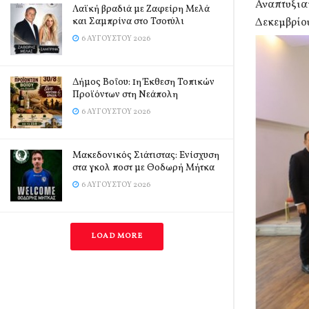
Αναπτυξια
Λαϊκή βραδιά με Ζαφείρη Μελά
και Σαμπρίνα στο Τσοτύλι
Δεκεμβρίου
6 ΑΥΓΟΎΣΤΟΥ 2026
Δήμος Βοΐου: 1η Έκθεση Τοπικών
Προϊόντων στη Νεάπολη
6 ΑΥΓΟΎΣΤΟΥ 2026
Μακεδονικός Σιάτιστας: Ενίσχυση
στα γκολ ποστ με Θοδωρή Μήτκα
6 ΑΥΓΟΎΣΤΟΥ 2026
LOAD MORE