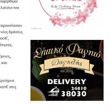
αναφέρθηκε
λαίσιο του
 παρουσίασαν
 νέες δράσεις
000€,
ότητας.
ρειες,
 και
κριτήρια
000€ στις