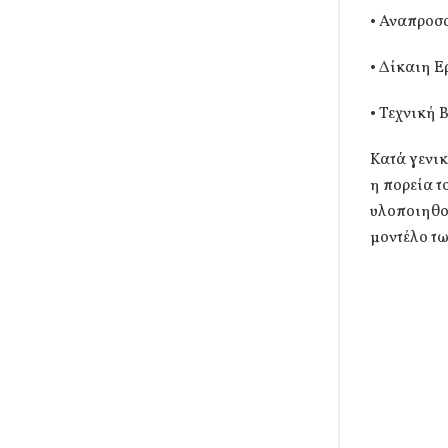
• Αναπροσ
• Δίκαιη 
• Τεχνική 
Κατά γενικ
η πορεία τ
υλοποιηθο
μοντέλο τω