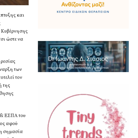
πτυξης και
ς
ς Κυβέρνησης
τσι ώστε να
ηρεσίας
έναρξη των
οτελεί τον
ή της
ύθησης
 & ΕΣΠΑ του
ίος αφού
τη σημασία