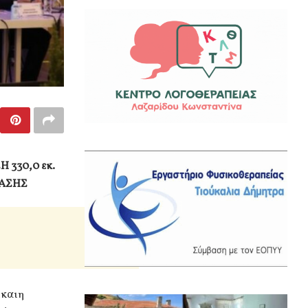
 330,0 εκ.
ΒΑΣΗΣ
ίκαιη