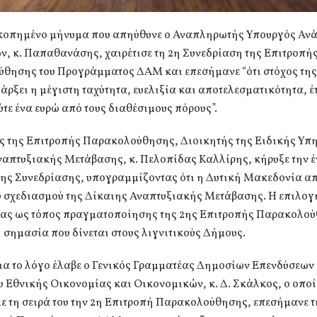
σκοπημένο μήνυμα που απηύθυνε ο Αναπληρωτής Υπουργός Ανά
, κ. Παπαθανάσης, χαιρέτισε τη 2η Συνεδρίαση της Επιτροπή
θησης του Προγράμματος ΔΑΜ και επεσήμανε “ότι στόχος τη
πάρξει η μέγιστη ταχύτητα, ευελιξία και αποτελεσματικότητα, έ
ύτε ένα ευρώ από τους διαθέσιμους πόρους”.
ς της Επιτροπής Παρακολούθησης, Διοικητής της Ειδικής Υπ
ναπτυξιακής Μετάβασης, κ. Πελοπίδας Καλλίρης, κήρυξε την 
ης Συνεδρίασης, υπογραμμίζοντας ότι η Δυτική Μακεδονία απ
υ σχεδιασμού της Δίκαιης Αναπτυξιακής Μετάβασης. Η επιλογ
ας ως τόπος πραγματοποίησης της 2ης Επιτροπής Παρακολο
 σημασία που δίνεται στους λιγνιτικούς Δήμους.
εια το λόγο έλαβε ο Γενικός Γραμματέας Δημοσίων Επενδύσεων
 Εθνικής Οικονομίας και Οικονομικών, κ. Δ. Σκάλκος, ο οπο
με τη σειρά του την 2η Επιτροπή Παρακολούθησης, επεσήμανε 