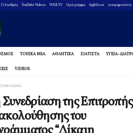
O Σταθμός
YouTube Videos
WEB TV
Πρόγραμμα
Εμβέλεια
Διαφημιστείτε
ΟΣΜΟΣ
ΤΟΠΙΚΑ ΝΕΑ
ΑΘΛΗΤΙΚΑ
ΣΙΑΤΙΣΤΑ
ΥΓΕΙΑ-ΔΙΑΤ
ΞΕΙΣ
VIDEOS
ΤΕΙΝΟΜΕΝΑ
 Συνεδρίαση της Επιτροπής
ακολούθησης του
γράμματος “Δίκαιη