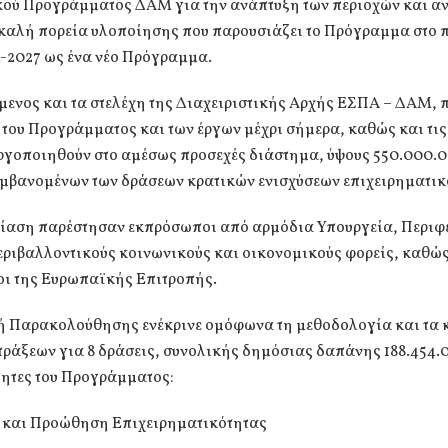
ικού Προγράμματος ΔΑΜ για την ανάπτυξη των περιοχών και 
 καλή πορεία υλοποίησης που παρουσιάζει το Πρόγραμμα στο π
-2027 ως ένα νέο Πρόγραμμα.
μενος και τα στελέχη της Διαχειριστικής Αρχής ΕΣΠΑ – ΔΑΜ,
 του Προγράμματος και των έργων μέχρι σήμερα, καθώς και τις
εργοποιηθούν στο αμέσως προσεχές διάστημα, ύψους 550.000.
μβανομένων των δράσεων κρατικών ενισχύσεων επιχειρηματικ
ρίαση παρέστησαν εκπρόσωποι από αρμόδια Υπουργεία, Περιφέ
εριβαλλοντικούς κοινωνικούς και οικονομικούς φορείς, καθώς
ι της Ευρωπαϊκής Επιτροπής.
ή Παρακολούθησης ενέκρινε ομόφωνα τη μεθοδολογία και τα 
ράξεων για 8 δράσεις, συνολικής δημόσιας δαπάνης 188.454.
τητες του Προγράμματος:
η και Προώθηση Επιχειρηματικότητας