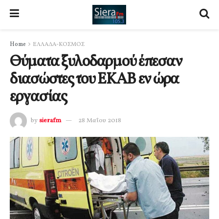
Home
ΕΛΛΑΔΑ-ΚΟΣΜΟΣ
Θύματα ξυλοδαρμού έπεσαν
διασώστες του ΕΚΑΒ εν ώρα
εργασίας
by
sierafm
28 Μαΐου 2018