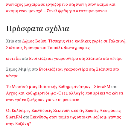
Μοναχός μαχαίρωσε εργαζόμενο στη Μονή στον λαιμό και
ακόμη έναν μοναχό – Συνελήφθη για απόπειρα φόνου
Πρόσφατα σχόλια
Xris
στο
Δήμος Βοΐου: Τέσσερις νέες παιδικές χαρές σε Γαλατινή,
Σιάτιστα, Εράτυρα και Τσοτύλι. Φωτογραφίες
sierafm
στο
Ενοικιάζεται γκαρσονιέρα στη Σιάτιστα στο κέντρο
Σιμος Μιμής
στο
Ενοικιάζεται γκαρσονιέρα στη Σιάτιστα στο
κέντρο
Το Μυστικό μιας Ποιοτικής Καθημερινότητας - SieraFM
στο
Αγχος και καθημερινότητα -Οι 12 αλλαγές που πρέπει να κάνετε
στον τρόπο ζωής σας για να το μειώσετε
Οι Καλύτερες Επενδύσεις Ξεκινούν από τις Σωστές Αποφάσεις -
SieraFM
στο
Επένδυση στον τομέα της αυτοκινητοβιομηχανίας
στην Κοζάνη?