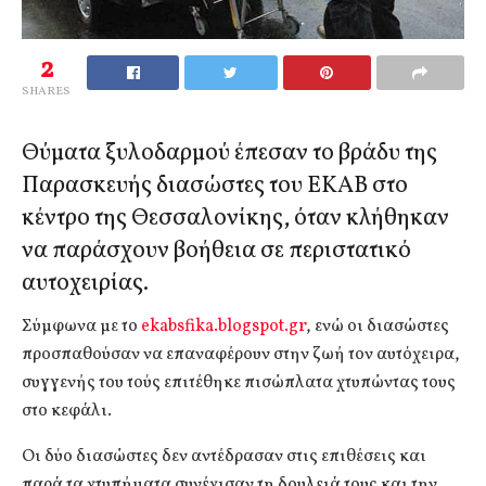
2
SHARES
Θύματα ξυλοδαρμού έπεσαν το βράδυ της
Παρασκευής διασώστες του ΕΚΑΒ στο
κέντρο της Θεσσαλονίκης, όταν κλήθηκαν
να παράσχουν βοήθεια σε περιστατικό
αυτοχειρίας.
Σύμφωνα με το
ekabsfika.blogspot.gr
, ενώ οι διασώστες
προσπαθούσαν να επαναφέρουν στην ζωή τον αυτόχειρα,
συγγενής του τούς επιτέθηκε πισώπλατα χτυπώντας τους
στο κεφάλι.
Οι δύο διασώστες δεν αντέδρασαν στις επιθέσεις και
παρά τα χτυπήματα συνέχισαν τη δουλειά τους και την