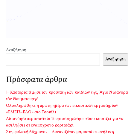
Αναζήτηση
Αναζήτηση
Πρόσφατα άρθρα
Ἡ Καστοριὰ τίμησε τὸν προστάτη τῶν παιδιῶν της, Ἅγιο Νικάνορα
τὸν Θαυματουργό
Ολοκληρώθηκε η πρώτη ημέρα των εικαστικών εργαστηρίων
«ΕΜΕΙΣ-ΕΔΩ» στο Τσοτύλι
Αδιανόητο περιστατικό: Τουρίστας ρώτησε πόσο κοστίζει για να
ασελγήσει σε ένα 10χρονο κοριτσάκι
Στη φυλακή 66χρονος – Αυνανιζόταν μπροστά σε ανήλικη