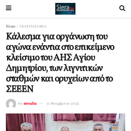
Home
ΤΕΛΕΥΤΑΙΑ ΝΕΑ
Κάλεσμα για οργάνωση του
αγώνα ενάντια στο επικείμενο
κλείσιμο του ΑΗΣ Αγίου
Δημητρίου, των λιγνιτικών
σταθμών και ορυχείων από το
ΣΕΕΕΝ
by
sierafm
11 Νοεμβρίου 2025