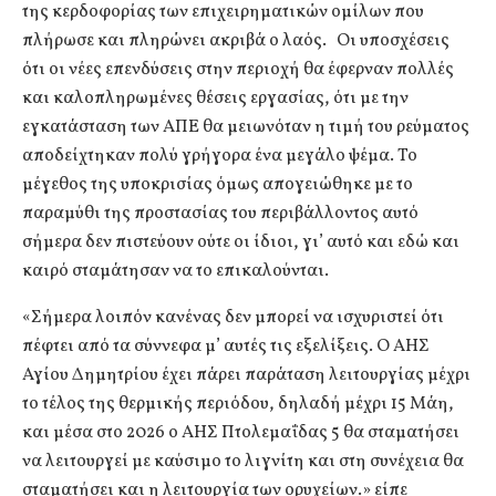
της κερδοφορίας των επιχειρηματικών ομίλων που
πλήρωσε και πληρώνει ακριβά ο λαός. Οι υποσχέσεις
ότι οι νέες επενδύσεις στην περιοχή θα έφερναν πολλές
και καλοπληρωμένες θέσεις εργασίας, ότι με την
εγκατάσταση των ΑΠΕ θα μειωνόταν η τιμή του ρεύματος
αποδείχτηκαν πολύ γρήγορα ένα μεγάλο ψέμα. Το
μέγεθος της υποκρισίας όμως απογειώθηκε με το
παραμύθι της προστασίας του περιβάλλοντος αυτό
σήμερα δεν πιστεύουν ούτε οι ίδιοι, γι’ αυτό και εδώ και
καιρό σταμάτησαν να το επικαλούνται.
«Σήμερα λοιπόν κανένας δεν μπορεί να ισχυριστεί ότι
πέφτει από τα σύννεφα μ’ αυτές τις εξελίξεις. Ο ΑΗΣ
Αγίου Δημητρίου έχει πάρει παράταση λειτουργίας μέχρι
το τέλος της θερμικής περιόδου, δηλαδή μέχρι 15 Μάη,
και μέσα στο 2026 ο ΑΗΣ Πτολεμαΐδας 5 θα σταματήσει
να λειτουργεί με καύσιμο το λιγνίτη και στη συνέχεια θα
σταματήσει και η λειτουργία των ορυχείων.» είπε