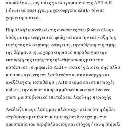
παράλληλες εργασίες για λογαριασμό της ΔΕΗ Α.Ε.
(ιδιωτικά φορτηγά, μηχανουργεία κλπ).» τόνισε
χαρακτηριστικά.
Παράλληλα ανέδειξε τις συνέπειες που βιώνει όλος ο
λαός με την ενεργειακή φτώχεια από την εκτίναξη της
τιμής της ηλεκτρικής ενέργειας, την αύξηση της τιμής
της θέρμανσης με χαρακτηρισμό παράδειγμα την
εκτίναξη της τιμής της τηλεθέρμανσης μετά την
κατάπτυστη συμφωνία ΔΕΗ – Τοπικής Διοίκησης αλλά
και τους αγώνες του λαού ενάντια στην άναρχη και
ανεξέλεγκτη τοποθέτηση ΑΠΕ ακόμα και σε περιοχές
natura, την καύση απορριμμάτων που είναι ένα νέο
χτύπημα στο βιοτικό επίπεδο του λαού της περιοχής.
Ανέδειξε πως ο λαός μας πλέον έχει πείρα ότι η δήθεν
«πράσινη» μετάβαση καμία σχέση δεν έχει με την
προστασία του περιβάλλοντος και στόχος ήταν η στήριξη