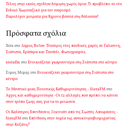
Τέλος στην εκτός σχεδίου δόμηση χωρίς όρια: Τι προβλέπει το νέο
Ειδικό Χωροταξικό για τον τουρισμό
Παρολίγον μοιραία για 8χρονο βουτιά στη θάλασσα!
Πρόσφατα σχόλια
Xris
στο
Δήμος Βοΐου: Τέσσερις νέες παιδικές χαρές σε Γαλατινή,
Σιάτιστα, Εράτυρα και Τσοτύλι. Φωτογραφίες
sierafm
στο
Ενοικιάζεται γκαρσονιέρα στη Σιάτιστα στο κέντρο
Σιμος Μιμής
στο
Ενοικιάζεται γκαρσονιέρα στη Σιάτιστα στο
κέντρο
Το Μυστικό μιας Ποιοτικής Καθημερινότητας - SieraFM
στο
Αγχος και καθημερινότητα -Οι 12 αλλαγές που πρέπει να κάνετε
στον τρόπο ζωής σας για να το μειώσετε
Οι Καλύτερες Επενδύσεις Ξεκινούν από τις Σωστές Αποφάσεις -
SieraFM
στο
Επένδυση στον τομέα της αυτοκινητοβιομηχανίας
στην Κοζάνη?